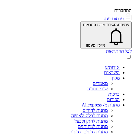
התחברות
פרסום עסק
פתיחת\סגירת מרכז התראות
אייקון פעמון
לכל ההתראות
אודותינו
השראות
מגזין
מאמרים
שירי חתונה
ברכות
הפורום
מתנות מ- Aliexpress
מתנות להורים
מתנות לכלה ולאישה
מתנות לחתן ולבעל
מתנות למחותנים
מתנות לגיסים ולגיסות