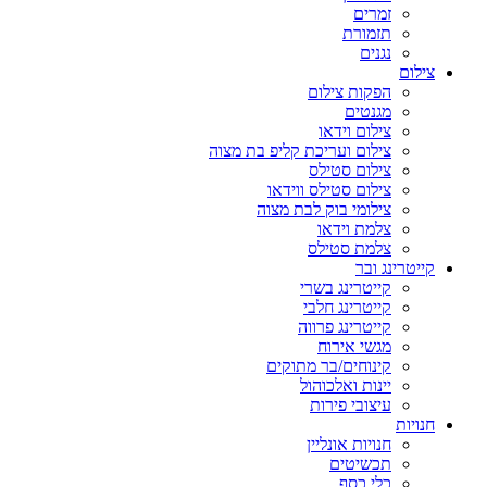
זמרים
תזמורת
נגנים
צילום
הפקות צילום
מגנטים
צילום וידאו
צילום ועריכת קליפ בת מצוה
צילום סטילס
צילום סטילס ווידאו
צילומי בוק לבת מצוה
צלמת וידאו
צלמת סטילס
קייטרינג ובר
קייטרינג בשרי
קייטרינג חלבי
קייטרינג פרווה
מגשי אירוח
קינוחים/בר מתוקים
יינות ואלכוהול
עיצובי פירות
חנויות
חנויות אונליין
תכשיטים
כלי כסף