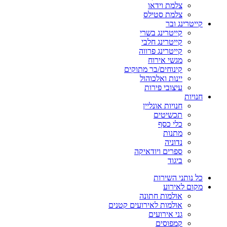
צלמת וידאו
צלמת סטילס
קייטרינג ובר
קייטרינג בשרי
קייטרינג חלבי
קייטרינג פרווה
מגשי אירוח
קינוחים/בר מתוקים
יינות ואלכוהול
עיצובי פירות
חנויות
חנויות אונליין
תכשיטים
כלי כסף
מתנות
נדוניה
ספרים ויודאיקה
ביגוד
כל נותני השירות
מקום לאירוע
אולמות חתונה
אולמות לאירועים קטנים
גני אירועים
קמפוסים