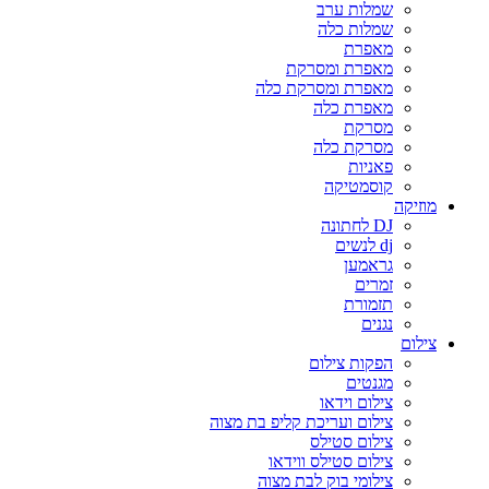
שמלות ערב
שמלות כלה
מאפרת
מאפרת ומסרקת
מאפרת ומסרקת כלה
מאפרת כלה
מסרקת
מסרקת כלה
פאניות
קוסמטיקה
מוזיקה
DJ לחתונה
dj לנשים
גראמען
זמרים
תזמורת
נגנים
צילום
הפקות צילום
מגנטים
צילום וידאו
צילום ועריכת קליפ בת מצוה
צילום סטילס
צילום סטילס ווידאו
צילומי בוק לבת מצוה