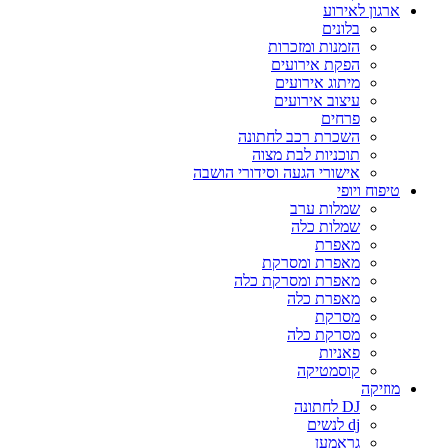
ארגון לאירוע
בלונים
הזמנות ומזכרות
הפקת אירועים
מיתוג אירועים
עיצוב אירועים
פרחים
השכרת רכב לחתונה
תוכניות לבת מצוה
אישורי הגעה וסידורי הושבה
טיפוח ויופי
שמלות ערב
שמלות כלה
מאפרת
מאפרת ומסרקת
מאפרת ומסרקת כלה
מאפרת כלה
מסרקת
מסרקת כלה
פאניות
קוסמטיקה
מוזיקה
DJ לחתונה
dj לנשים
גראמען