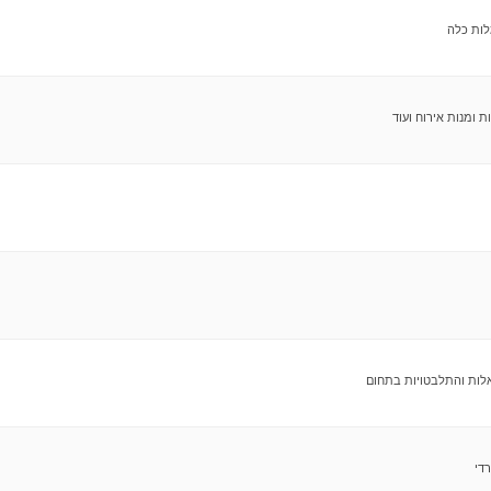
לות כלה
ת ומנות אירוח ועוד
אלות והתלבטויות בתחום
די