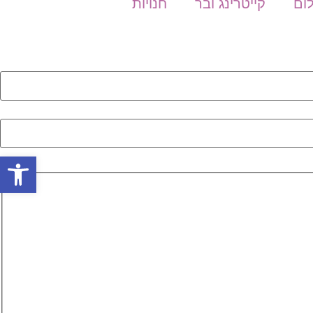
לום
קייטרינג ובר
חנויות
פתח