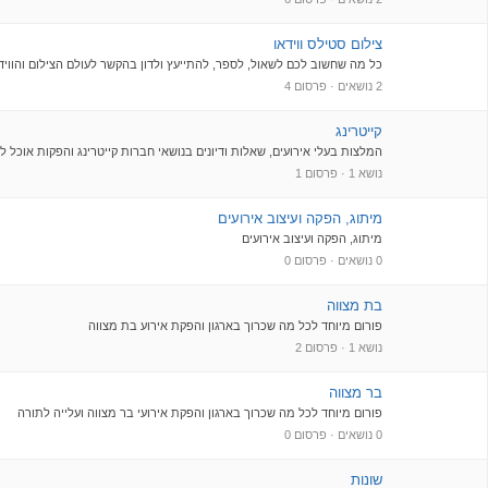
קוסמטיקה
צילום סטילס ווידאו
מודיעין
קייטרינג בשרי
כל מה שחשוב לכם לשאול, לספר, להתייעץ ולדון בהקשר לעולם הצילום והווידי
2 נושאים · פרסום 4
מודיעין והסביבה
קייטרינג ובר
קייטרינג
המלצות בעלי אירועים, שאלות ודיונים בנושאי חברות קייטרינג והפקות אוכל לא
מודיעין עילית
קייטרינג חלבי
נושא 1 · פרסום 1
מושב קשת רמת הגולן
מיתוג, הפקה ועיצוב אירועים
קייטרינג פרווה
מיתוג, הפקה ועיצוב אירועים
0 נושאים · פרסום 0
מירון
קינוחים/בר מתוקים
בת מצווה
מתתיהו
פורום מיוחד לכל מה שכרוך בארגון והפקת אירוע בת מצווה
קמפוסים
נושא 1 · פרסום 2
נוף כינרת
רכב לחתונה
בר מצווה
פורום מיוחד לכל מה שכרוך בארגון והפקת אירועי בר מצווה ועלייה לתורה
0 נושאים · פרסום 0
נחלים
שמלות כלה
שונות