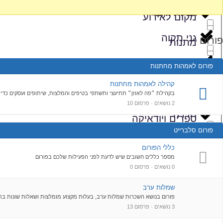
גבעת זאב
מקום לאירוע
גני תקוה
פורום
מתנות
הושעיה
פורום לאמהות מחתנות
נגנים
קהילה לאמהות מחתנות
זיכרון יעקב
נדוניה
בקהילת ״פה לאוזן״ תתיעצי ותשתפי בטיפים והמלצות, שיתופים ועסקים כדי
2 נושאים · פרסום 10
חדרה
ספרים ויודאיקה
פורום סלברייט
חולון
עיצוב אירועים
כללי הפורום
מספר כללים חשובים שיש לדעת לפני הפעילות שלכם בפורום
חיפה
0 נושאים · פרסום 0
עיצובי פירות
שמלות ערב
חריש
פאניות
פורום בנושא השכרות שמלות ערב, בעלות מקצוע מומלצות ושאלות שונות בת
3 נושאים · פרסום 13
חשמונאים
פרחים