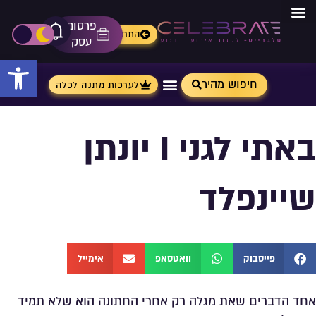
פרסום
מתנות מ- Aliexpress
התחברות
אייקון פ
פתיחת\ס
עסק
פתח 
חיפוש מהיר
לערכות מתנה לכלה
באתי לגני I יונתן
שיינפלד
פייסבוק
וואטסאפ
אימייל
אחד הדברים שאת מגלה רק אחרי החתונה הוא שלא תמיד