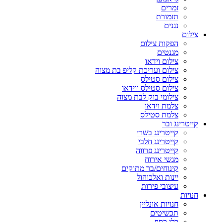
זמרים
תזמורת
נגנים
צילום
הפקות צילום
מגנטים
צילום וידאו
צילום ועריכת קליפ בת מצוה
צילום סטילס
צילום סטילס ווידאו
צילומי בוק לבת מצוה
צלמת וידאו
צלמת סטילס
קייטרינג ובר
קייטרינג בשרי
קייטרינג חלבי
קייטרינג פרווה
מגשי אירוח
קינוחים/בר מתוקים
יינות ואלכוהול
עיצובי פירות
חנויות
חנויות אונליין
תכשיטים
כלי כסף