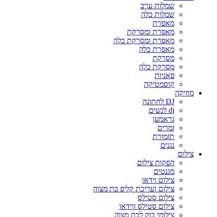
שמלות ערב
שמלות כלה
מאפרת
מאפרת ומסרקת
מאפרת ומסרקת כלה
מאפרת כלה
מסרקת
מסרקת כלה
פאניות
קוסמטיקה
מוזיקה
DJ לחתונה
dj לנשים
גראמען
זמרים
תזמורת
נגנים
צילום
הפקות צילום
מגנטים
צילום וידאו
צילום ועריכת קליפ בת מצוה
צילום סטילס
צילום סטילס ווידאו
צילומי בוק לבת מצוה