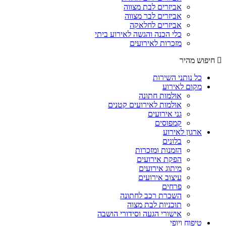
אביזרים לבת מצווה
אביזרים לבר מצווה
אביזרים לחלאקה
כלי הכנה והגשה לאירוע ביתי
מזכרות לאירועים
חיפוש מהיר
כל נותני השירות
מקום לאירוע
אולמות חתונה
אולמות לאירועים קטנים
גני אירועים
קמפוסים
ארגון לאירוע
בלונים
הזמנות ומזכרות
הפקת אירועים
מיתוג אירועים
עיצוב אירועים
פרחים
השכרת רכב לחתונה
תוכניות לבת מצוה
אישורי הגעה וסידורי הושבה
טיפוח ויופי