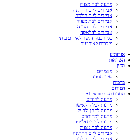
מתנות לבת מצווה
אביזרים ליום החתונה
אביזרים ליום הולדת
אביזרים לבת מצווה
אביזרים לבר מצווה
אביזרים לחלאקה
כלי הכנה והגשה לאירוע ביתי
מזכרות לאירועים
אודותינו
השראות
מגזין
מאמרים
שירי חתונה
ברכות
הפורום
מתנות מ- Aliexpress
מתנות להורים
מתנות לכלה ולאישה
מתנות לחתן ולבעל
מתנות למחותנים
מתנות לגיסים ולגיסות
מתנות לבת מצווה
אביזרים ליום החתונה
אביזרים ליום הולדת