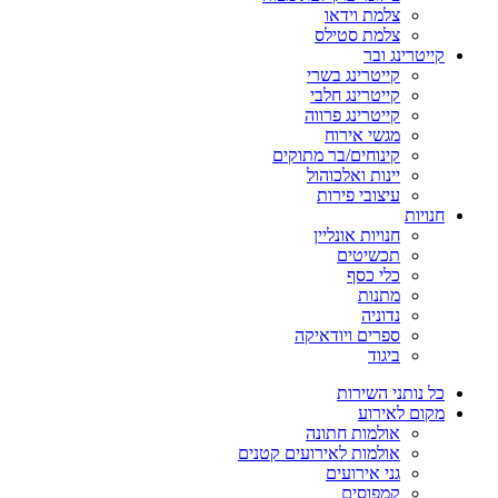
צלמת וידאו
צלמת סטילס
קייטרינג ובר
קייטרינג בשרי
קייטרינג חלבי
קייטרינג פרווה
מגשי אירוח
קינוחים/בר מתוקים
יינות ואלכוהול
עיצובי פירות
חנויות
חנויות אונליין
תכשיטים
כלי כסף
מתנות
נדוניה
ספרים ויודאיקה
ביגוד
כל נותני השירות
מקום לאירוע
אולמות חתונה
אולמות לאירועים קטנים
גני אירועים
קמפוסים