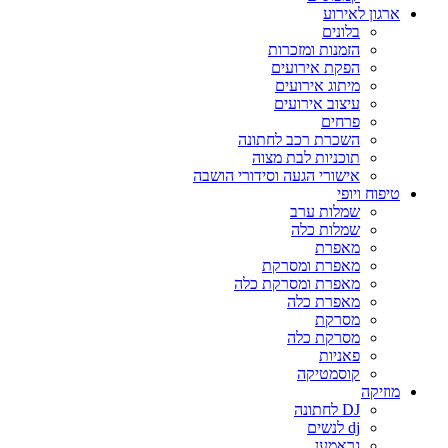
ארגון לאירוע
בלונים
הזמנות ומזכרות
הפקת אירועים
מיתוג אירועים
עיצוב אירועים
פרחים
השכרת רכב לחתונה
תוכניות לבת מצוה
אישורי הגעה וסידורי הושבה
טיפוח ויופי
שמלות ערב
שמלות כלה
מאפרת
מאפרת ומסרקת
מאפרת ומסרקת כלה
מאפרת כלה
מסרקת
מסרקת כלה
פאניות
קוסמטיקה
מוזיקה
DJ לחתונה
dj לנשים
גראמען