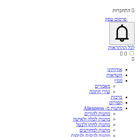
התחברות
פרסום עסק
פתיחת\סגירת מרכז התראות
אייקון פעמון
לכל ההתראות
אודותינו
השראות
מגזין
מאמרים
שירי חתונה
ברכות
הפורום
מתנות מ- Aliexpress
מתנות להורים
מתנות לכלה ולאישה
מתנות לחתן ולבעל
מתנות למחותנים
מתנות לגיסים ולגיסות