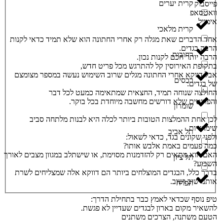
קרית יערים
פייסבוק
וואטסאפ
אימייל
קרית מלאכי
אחד הדברים שאת מגלה רק אחרי החתונה הוא שלא תמיד כדאי לקנות
הרבה בגדים.
רחובות
הרבה יותר חכם לקנות נכון.
בתקופת האירוסין קל להתרגש מכל פריט חדש,
אבל דווקא אחרי החתונה מגלים שרוב השימוש נעשה במספר מצומצם
רכסים
של בגדים:
החולצה שנוחה תמיד, החצאית שמתאימה כמעט לכל דבר
והפריטים שלא דורשים מחשבה מיוחדת בכל בוקר.
שומרון
לכן אחת ההמלצות הטובות ביותר לכלה היא לבנות מלתחה סביב
שימושיות.
תל אביב
ולפני שקונים בגד, כדאי לשאול:
כמה פעמים באמת אלבש אותו?
האם הוא מתאים רק להזדמנות מסוימת, או שישתלב במגוון מצבים לאורך
תל ציון
השבוע?
בדרך כלל, הבגדים המוצלחים ביותר הם דווקא אלה שמצליחים לשרת
אותנו שוב ושוב.
תפרח
טיפ נוסף שכדאי לאמץ כבר בתחילת הדרך:
להשאיר מקום בארון לבגדים שעדיין לא פגשת.
הטעם משתנה, הצרכים משתנים