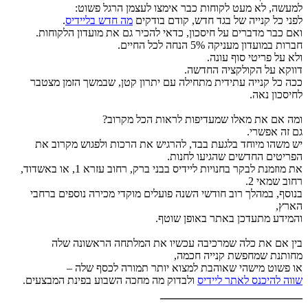
למעשה, לא מעט לקוחות כבר אימצו לעצמן הרגל פשוט:
לפני כל קנייה של בגד חדש, קודם בודקים
מה חדש בליידיס
.
ואם כבר מדברים על חיסכון, כדאי להכיר גם את מועדון הלקוחות.
חברות במועדון מעניקה 5% הנחה לכל החיים.
ולא על פריטי סוף עונה.
דווקא על הקולקציה החדשה.
ככה כל קנייה עתידית מתחילה עם יתרון קטן, שבמשך הזמן מצטבר
לחיסכון נאה.
ומה אם את מאלו שמעדיפות לראות הכל מקרוב?
גם זה אפשרי.
יש משהו מיוחד בלגעת בבד, להרגיש את הרכות ולפגוש מקרוב את
הפריטים החדשים שהגיעו לחנות.
את מוזמנת לבקר בחנויות ליידיס בבני ברק, רחוב עזרא 1, או באשדוד,
רחוב שמאי 2.
בנוסף, במהלך רוב חודשי השנה פועלים מוקדי מכירה נוספים ברחבי
הארץ,
והמידע מתעדכן באתר באופן שוטף.
בין אם את כלה שמרכיבה עכשיו את המלתחה הראשונה שלה
מחותנת שמחפשת קנייה חכמה,
או פשוט מישהי שאוהבת למצוא יותר תמורה לכסף שלה –
שווה להיכנס לאתר ליידיס
ולבדוק מה מחכה השבוע בפינת המבצעים.
_______________________