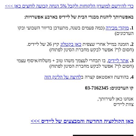
כדי להירשם למועדון הלקוחות ולקבל 5% הנחה קבועה לוחצים כאן >>>
באפשרותך ליהנות מבגדי הבית של ליידיס בארבע אפשרויות
:
1.
מוקדי מכירה
(כמה פעמים בשנה, מתעדכן בדיוור השבועי ובקו
העדכונים)
2.
הזמנה במייל אחרי שצפית
כאן בקטלוג
קיץ 26 של ליידיס.
(חסום לך? אפשר לבקש מחברת הסינון לפתוח)
3.
אתר ליידיס
, בו תבחרי לעצמך משהו טוב + משלוח/איסוף עצמי
(חסום לך? אפשר לבקש מחברת הסינון לפתוח)
4.
בהודעת וואסטאפ קצרה ב
לחיצה על הלינק הזה
קו העדכונים: 03-7162345
אנחנו כאן לשירותך,
צוות ליידיס
כאן הקולקציה החדשה והמבצעים של ליידיס >>>