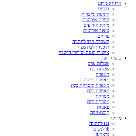
ארגון לאירוע
בלונים
הזמנות ומזכרות
הפקת אירועים
מיתוג אירועים
עיצוב אירועים
פרחים
השכרת רכב לחתונה
תוכניות לבת מצוה
אישורי הגעה וסידורי הושבה
טיפוח ויופי
שמלות ערב
שמלות כלה
מאפרת
מאפרת ומסרקת
מאפרת ומסרקת כלה
מאפרת כלה
מסרקת
מסרקת כלה
פאניות
קוסמטיקה
מוזיקה
DJ לחתונה
dj לנשים
גראמען