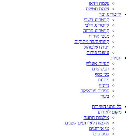
צלמת וידאו
צלמת סטילס
קייטרינג ובר
קייטרינג בשרי
קייטרינג חלבי
קייטרינג פרווה
מגשי אירוח
קינוחים/בר מתוקים
יינות ואלכוהול
עיצובי פירות
חנויות
חנויות אונליין
תכשיטים
כלי כסף
מתנות
נדוניה
ספרים ויודאיקה
ביגוד
כל נותני השירות
מקום לאירוע
אולמות חתונה
אולמות לאירועים קטנים
גני אירועים
קמפוסים