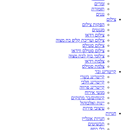
זמרים
תזמורת
נגנים
צילום
הפקות צילום
מגנטים
צילום וידאו
צילום ועריכת קליפ בת מצוה
צילום סטילס
צילום סטילס ווידאו
צילומי בוק לבת מצוה
צלמת וידאו
צלמת סטילס
קייטרינג ובר
קייטרינג בשרי
קייטרינג חלבי
קייטרינג פרווה
מגשי אירוח
קינוחים/בר מתוקים
יינות ואלכוהול
עיצובי פירות
חנויות
חנויות אונליין
תכשיטים
כלי כסף