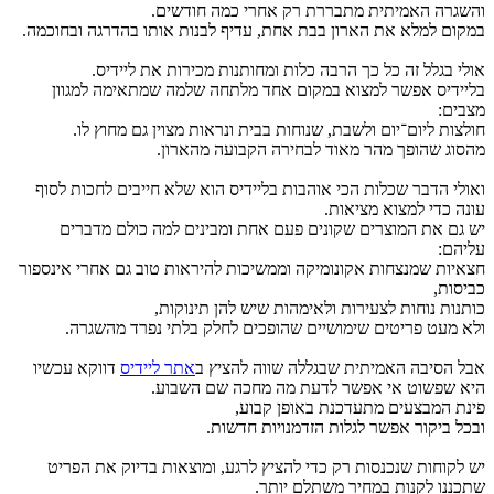
והשגרה האמיתית מתבררת רק אחרי כמה חודשים.
במקום למלא את הארון בבת אחת, עדיף לבנות אותו בהדרגה ובחוכמה.
אולי בגלל זה כל כך הרבה כלות ומחותנות מכירות את ליידיס.
בליידיס אפשר למצוא במקום אחד מלתחה שלמה שמתאימה למגוון
מצבים:
חולצות ליום־יום ולשבת, שנוחות בבית ונראות מצוין גם מחוץ לו.
מהסוג שהופך מהר מאוד לבחירה הקבועה מהארון.
ואולי הדבר שכלות הכי אוהבות בליידיס הוא שלא חייבים לחכות לסוף
עונה כדי למצוא מציאות.
יש גם את המוצרים שקונים פעם אחת ומבינים למה כולם מדברים
עליהם:
חצאיות שמנצחות אקונומיקה וממשיכות להיראות טוב גם אחרי אינספור
כביסות,
כותנות נוחות לצעירות ולאימהות שיש להן תינוקות,
ולא מעט פריטים שימושיים שהופכים לחלק בלתי נפרד מהשגרה.
אבל הסיבה האמיתית שבגללה שווה להציץ ב
אתר ליידיס
דווקא עכשיו
היא שפשוט אי אפשר לדעת מה מחכה שם השבוע.
פינת המבצעים מתעדכנת באופן קבוע,
ובכל ביקור אפשר לגלות הזדמנויות חדשות.
יש לקוחות שנכנסות רק כדי להציץ לרגע, ומוצאות בדיוק את הפריט
שתכננו לקנות במחיר משתלם יותר.