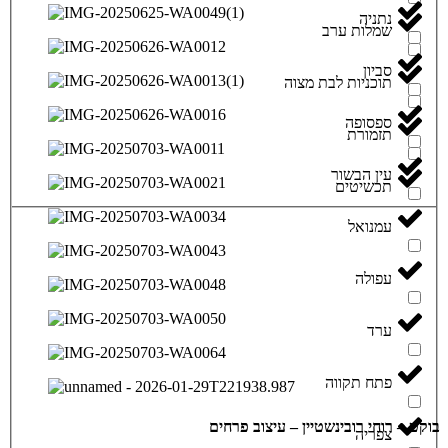
נתניה
שמלות ערב
סביון
תוכניות לבת מצוה
ספסופה
תזמורת
עין הבשור
תכשיטים
עמנואל
עפולה
ערד
פתח תקווה
בוקט – רוחי רובינשטיין – עיצוב פרחים
צפריה