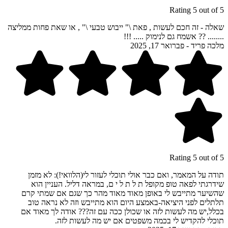
Rating 5 out of 5
שאלה - זה חכם לעשות , פאת \" ייבוש טבעי \" , או שאת פחות ממליצה
........ ?? אשמח גם לנימוק ..... !!!
מלכה פריד
-
פברואר 17, 2025
Rating 5 out of 5
תודה על המאמר, ואם כבר אולי תוכלי לעזור לי(הלוואי!): לא מזמן
שידרגתי לפאה טופ מקופל ת ל ת ל י ם, במראה דליל. העניין הוא
שהשיער מתייבש לי באופן מאוד מאוד מהר כך שגם אם שמתי קרם
תלתלים לפני היציאה-באמצע היום הוא מתייבש וזה לא נראה טוב
בכלל,יש מה לעשות לזה או שכולן ככה עם זה??? אודה לך מאוד אם
תוכלי להקדיש לי בכמה משפטים אם יש מה לעשות לזה.