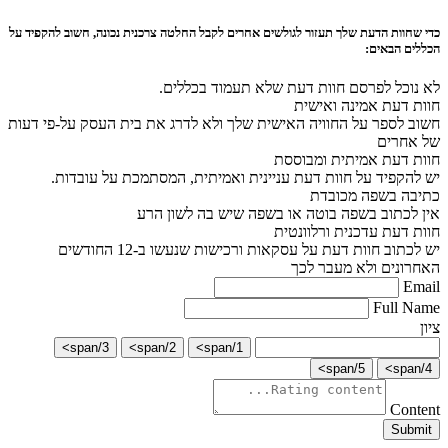
כדי שחוות הדעת שלך תעזור לגולשים אחרים לקבל החלטה צרכנית נכונה, חשוב להקפיד על
הכללים הבאים:
לא נוכל לפרסם חוות דעת שלא תעמוד בכללים.
חוות דעת אמינה ואישית
חשוב לספר על החוויה האישית שלך ולא לדרג את בית העסק על-פי דעות
של אחרים
חוות דעת אמיתית ומבוססת
יש להקפיד על חוות דעת עניינית ואמיתית, המסתמכת על עובדות.
כתיבה בשפה מכובדת
אין לכתוב בשפה בוטה או בשפה שיש בה לשון הרע
חוות דעת עדכנית ורלוונטית
יש לכתוב חוות דעת על עסקאות ורכישות שנעשו ב-12 החודשים
האחרונים ולא מעבר לכך
Email
Full Name
ציון
3/span>
2/span>
1/span>
5/span>
4/span>
Content
Submit