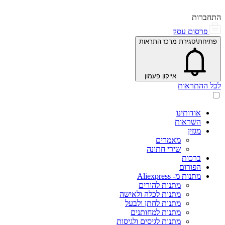
התחברות
פרסום עסק
פתיחת\סגירת מרכז התראות
אייקון פעמון
לכל ההתראות
אודותינו
השראות
מגזין
מאמרים
שירי חתונה
ברכות
הפורום
מתנות מ- Aliexpress
מתנות להורים
מתנות לכלה ולאישה
מתנות לחתן ולבעל
מתנות למחותנים
מתנות לגיסים ולגיסות