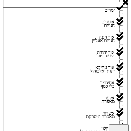
זמרים
אופקים
חנויות
אור הגנוז
חנויות אונליין
אור יהודה
טיפוח ויופי
אור עקיבא
יינות ואלכוהול
אחיסמך
כלי כסף
אלעד
מאפרת
אשדוד
מאפרת ומסרקת
אשקלון