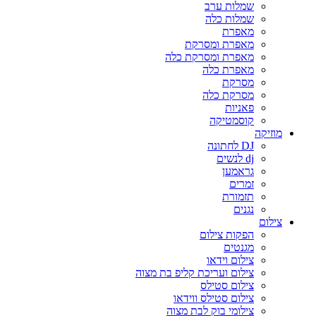
שמלות ערב
שמלות כלה
מאפרת
מאפרת ומסרקת
מאפרת ומסרקת כלה
מאפרת כלה
מסרקת
מסרקת כלה
פאניות
קוסמטיקה
מוזיקה
DJ לחתונה
dj לנשים
גראמען
זמרים
תזמורת
נגנים
צילום
הפקות צילום
מגנטים
צילום וידאו
צילום ועריכת קליפ בת מצוה
צילום סטילס
צילום סטילס ווידאו
צילומי בוק לבת מצוה