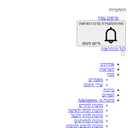
התחברות
פרסום עסק
פתיחת\סגירת מרכז התראות
אייקון פעמון
לכל ההתראות
אודותינו
השראות
מגזין
מאמרים
שירי חתונה
ברכות
הפורום
מתנות מ- Aliexpress
מתנות להורים
מתנות לכלה ולאישה
מתנות לחתן ולבעל
מתנות למחותנים
מתנות לגיסים ולגיסות