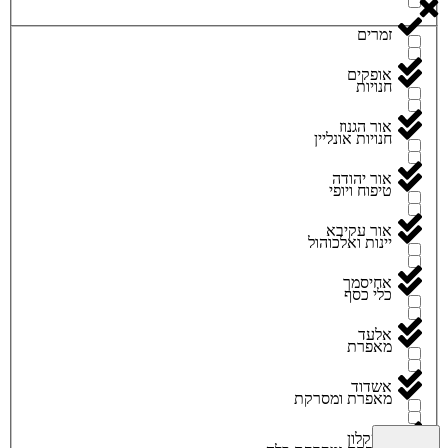
זמרים
אופקים
חנויות
אור הגנוז
חנויות אונליין
אור יהודה
טיפוח ויופי
אור עקיבא
יינות ואלכוהול
אחיסמך
כלי כסף
אלעד
מאפרת
אשדוד
מאפרת ומסרקת
אשקלון