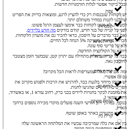
ובכל ביקור אפשר לגלות הזדמנויות חדשות.
צפת
יש לקוחות שנכנסות רק כדי להציץ לרגע, ומוצאות בדיוק את הפריט
שתכננו לקנות במחיר משתלם יותר.
למעשה, לא מעט לקוחות כבר אימצו לעצמן הרגל פשוט:
קוממיות
לפני כל קנייה של בגד חדש, קודם בודקים
מה חדש בליידיס
.
ואם כבר מדברים על חיסכון, כדאי להכיר גם את מועדון הלקוחות.
חברות במועדון מעניקה 5% הנחה לכל החיים.
קריית אתא
ולא על פריטי סוף עונה.
דווקא על הקולקציה החדשה.
ככה כל קנייה עתידית מתחילה עם יתרון קטן, שבמשך הזמן מצטבר
קריית ביאליק
לחיסכון נאה.
קריית חיים
ומה אם את מאלו שמעדיפות לראות הכל מקרוב?
גם זה אפשרי.
יש משהו מיוחד בלגעת בבד, להרגיש את הרכות ולפגוש מקרוב את
קריית ים
הפריטים החדשים שהגיעו לחנות.
את מוזמנת לבקר בחנויות ליידיס בבני ברק, רחוב עזרא 1, או באשדוד,
רחוב שמאי 2.
קריית מוצקין
בנוסף, במהלך רוב חודשי השנה פועלים מוקדי מכירה נוספים ברחבי
הארץ,
והמידע מתעדכן באתר באופן שוטף.
קרית גת
בין אם את כלה שמרכיבה עכשיו את המלתחה הראשונה שלה
מחותנת שמחפשת קנייה חכמה,