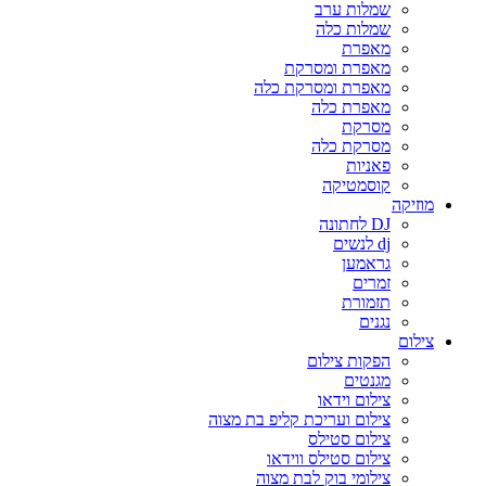
שמלות ערב
שמלות כלה
מאפרת
מאפרת ומסרקת
מאפרת ומסרקת כלה
מאפרת כלה
מסרקת
מסרקת כלה
פאניות
קוסמטיקה
מוזיקה
DJ לחתונה
dj לנשים
גראמען
זמרים
תזמורת
נגנים
צילום
הפקות צילום
מגנטים
צילום וידאו
צילום ועריכת קליפ בת מצוה
צילום סטילס
צילום סטילס ווידאו
צילומי בוק לבת מצוה