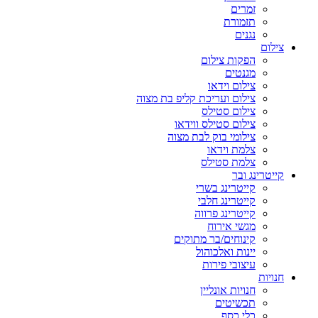
זמרים
תזמורת
נגנים
צילום
הפקות צילום
מגנטים
צילום וידאו
צילום ועריכת קליפ בת מצוה
צילום סטילס
צילום סטילס ווידאו
צילומי בוק לבת מצוה
צלמת וידאו
צלמת סטילס
קייטרינג ובר
קייטרינג בשרי
קייטרינג חלבי
קייטרינג פרווה
מגשי אירוח
קינוחים/בר מתוקים
יינות ואלכוהול
עיצובי פירות
חנויות
חנויות אונליין
תכשיטים
כלי כסף