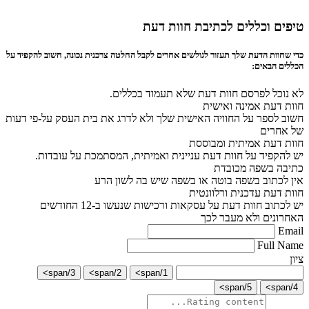
טיפים וכללים לכתיבת חוות דעת
כדי שחוות הדעת שלך תעזור לגולשים אחרים לקבל החלטה צרכנית נכונה, חשוב להקפיד על
הכללים הבאים:
לא נוכל לפרסם חוות דעת שלא תעמוד בכללים.
חוות דעת אמינה ואישית
חשוב לספר על החוויה האישית שלך ולא לדרג את בית העסק על-פי דעות
של אחרים
חוות דעת אמיתית ומבוססת
יש להקפיד על חוות דעת עניינית ואמיתית, המסתמכת על עובדות.
כתיבה בשפה מכובדת
אין לכתוב בשפה בוטה או בשפה שיש בה לשון הרע
חוות דעת עדכנית ורלוונטית
יש לכתוב חוות דעת על עסקאות ורכישות שנעשו ב-12 החודשים
האחרונים ולא מעבר לכך
Email
Full Name
ציון
3/span>
2/span>
1/span>
5/span>
4/span>