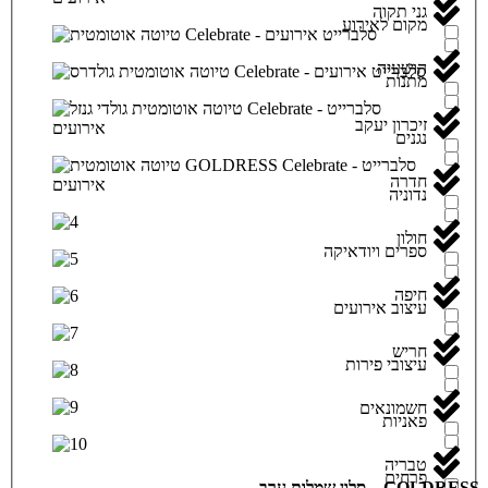
גני תקוה
מקום לאירוע
הושעיה
מתנות
זיכרון יעקב
נגנים
חדרה
נדוניה
חולון
ספרים ויודאיקה
חיפה
עיצוב אירועים
חריש
עיצובי פירות
חשמונאים
פאניות
טבריה
פרחים
GOLDRESS – סלון שמלות ערב