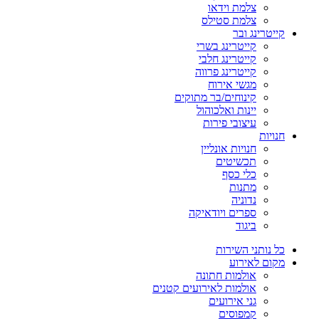
צלמת וידאו
צלמת סטילס
קייטרינג ובר
קייטרינג בשרי
קייטרינג חלבי
קייטרינג פרווה
מגשי אירוח
קינוחים/בר מתוקים
יינות ואלכוהול
עיצובי פירות
חנויות
חנויות אונליין
תכשיטים
כלי כסף
מתנות
נדוניה
ספרים ויודאיקה
ביגוד
כל נותני השירות
מקום לאירוע
אולמות חתונה
אולמות לאירועים קטנים
גני אירועים
קמפוסים