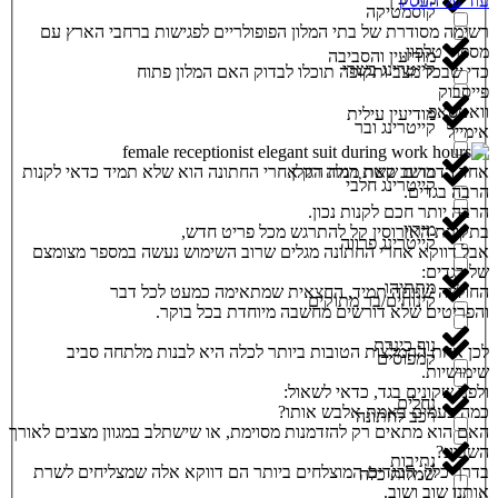
עוד על העסק
קוסמטיקה
רשימה מסודרת של בתי המלון הפופולריים לפגישות ברחבי הארץ עם
מספרי טלפון.
מודיעין והסביבה
קייטרינג בשרי
כדי שבכל מצב ותקופה תוכלו לבדוק האם המלון פתוח
פייסבוק
וואטסאפ
מודיעין עילית
קייטרינג ובר
אימייל
אחד הדברים שאת מגלה רק אחרי החתונה הוא שלא תמיד כדאי לקנות
מושב קשת רמת הגולן
קייטרינג חלבי
הרבה בגדים.
הרבה יותר חכם לקנות נכון.
מירון
בתקופת האירוסין קל להתרגש מכל פריט חדש,
קייטרינג פרווה
אבל דווקא אחרי החתונה מגלים שרוב השימוש נעשה במספר מצומצם
של בגדים:
מתתיהו
החולצה שנוחה תמיד, החצאית שמתאימה כמעט לכל דבר
קינוחים/בר מתוקים
והפריטים שלא דורשים מחשבה מיוחדת בכל בוקר.
נוף כינרת
לכן אחת ההמלצות הטובות ביותר לכלה היא לבנות מלתחה סביב
קמפוסים
שימושיות.
ולפני שקונים בגד, כדאי לשאול:
נחלים
כמה פעמים באמת אלבש אותו?
רכב לחתונה
האם הוא מתאים רק להזדמנות מסוימת, או שישתלב במגוון מצבים לאורך
השבוע?
נתיבות
בדרך כלל, הבגדים המוצלחים ביותר הם דווקא אלה שמצליחים לשרת
שמלות כלה
אותנו שוב ושוב.