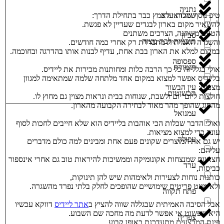
נתניה
שמלות ערב
טיפ נוסף שכדאי לאמץ כבר בתחילת הדרך:
להשאיר מקום בארון לבגדים שעדיין לא פגשת.
הטעם משתנה, הצרכים משתנים
סביון
תוכניות לבת מצוה
והשגרה האמיתית מתבררת רק אחרי כמה חודשים.
במקום למלא את הארון בבת אחת, עדיף לבנות אותו בהדרגה ובחוכמה.
ספסופה
תזמורת
אולי בגלל זה כל כך הרבה כלות ומחותנות מכירות את ליידיס.
בליידיס אפשר למצוא במקום אחד מלתחה שלמה שמתאימה למגוון
מצבים:
עין הבשור
תכשיטים
חולצות ליום־יום ולשבת, שנוחות בבית ונראות מצוין גם מחוץ לו.
מהסוג שהופך מהר מאוד לבחירה הקבועה מהארון.
עמנואל
ואולי הדבר שכלות הכי אוהבות בליידיס הוא שלא חייבים לחכות לסוף
עונה כדי למצוא מציאות.
עפולה
יש גם את המוצרים שקונים פעם אחת ומבינים למה כולם מדברים
עליהם:
חצאיות שמנצחות אקונומיקה וממשיכות להיראות טוב גם אחרי אינספור
ערד
כביסות,
כותנות נוחות לצעירות ולאימהות שיש להן תינוקות,
ולא מעט פריטים שימושיים שהופכים לחלק בלתי נפרד מהשגרה.
פתח תקווה
אבל הסיבה האמיתית שבגללה שווה להציץ ב
אתר ליידיס
דווקא עכשיו
היא שפשוט אי אפשר לדעת מה מחכה שם השבוע.
צפריה
פינת המבצעים מתעדכנת באופן קבוע,