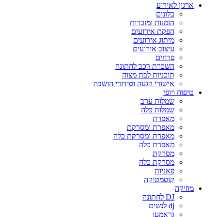
ארגון לאירוע
בלונים
הזמנות ומזכרות
הפקת אירועים
מיתוג אירועים
עיצוב אירועים
פרחים
השכרת רכב לחתונה
תוכניות לבת מצוה
אישורי הגעה וסידורי הושבה
טיפוח ויופי
שמלות ערב
שמלות כלה
מאפרת
מאפרת ומסרקת
מאפרת ומסרקת כלה
מאפרת כלה
מסרקת
מסרקת כלה
פאניות
קוסמטיקה
מוזיקה
DJ לחתונה
dj לנשים
גראמען