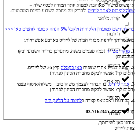
קרית יערים
או פשוט מישהי שאוהבת למצוא יותר תמורה לכסף שלה –
שווה להיכנס לאתר ליידיס
ולבדוק מה מחכה השבוע בפינת המבצעים.
_______________________
קרית מלאכי
כדי להירשם למועדון הלקוחות ולקבל 5% הנחה קבועה לוחצים כאן >>>
רחובות
באפשרותך ליהנות מבגדי הבית של ליידיס בארבע אפשרויות
:
רכסים
1.
מוקדי מכירה
(כמה פעמים בשנה, מתעדכן בדיוור השבועי ובקו
העדכונים)
שומרון
2.
הזמנה במייל אחרי שצפית
כאן בקטלוג
קיץ 26 של ליידיס.
(חסום לך? אפשר לבקש מחברת הסינון לפתוח)
תל אביב
3.
אתר ליידיס
, בו תבחרי לעצמך משהו טוב + משלוח/איסוף עצמי
(חסום לך? אפשר לבקש מחברת הסינון לפתוח)
תל ציון
4.
בהודעת וואסטאפ קצרה ב
לחיצה על הלינק הזה
קו העדכונים: 03-7162345
תפרח
אנחנו כאן לשירותך,
צוות ליידיס