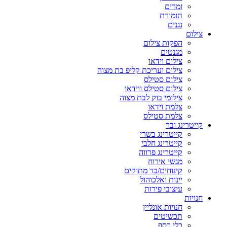
זמרים
תזמורת
נגנים
צילום
הפקות צילום
מגנטים
צילום וידאו
צילום ועריכת קליפ בת מצוה
צילום סטילס
צילום סטילס ווידאו
צילומי בוק לבת מצוה
צלמת וידאו
צלמת סטילס
קייטרינג ובר
קייטרינג בשרי
קייטרינג חלבי
קייטרינג פרווה
מגשי אירוח
קינוחים/בר מתוקים
יינות ואלכוהול
עיצובי פירות
חנויות
חנויות אונליין
תכשיטים
כלי כסף