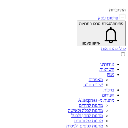
התחברות
פרסום עסק
פתיחת\סגירת מרכז התראות
אייקון פעמון
לכל ההתראות
אודותינו
השראות
מגזין
מאמרים
שירי חתונה
ברכות
הפורום
מתנות מ- Aliexpress
מתנות להורים
מתנות לכלה ולאישה
מתנות לחתן ולבעל
מתנות למחותנים
מתנות לגיסים ולגיסות