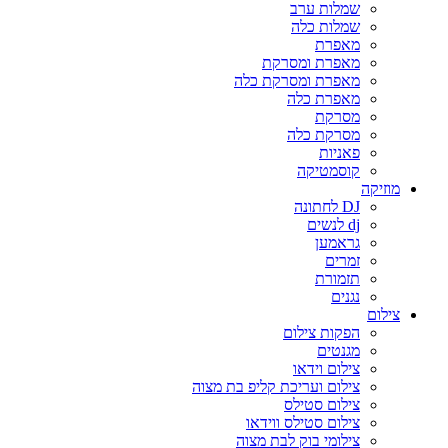
שמלות ערב
שמלות כלה
מאפרת
מאפרת ומסרקת
מאפרת ומסרקת כלה
מאפרת כלה
מסרקת
מסרקת כלה
פאניות
קוסמטיקה
מוזיקה
DJ לחתונה
dj לנשים
גראמען
זמרים
תזמורת
נגנים
צילום
הפקות צילום
מגנטים
צילום וידאו
צילום ועריכת קליפ בת מצוה
צילום סטילס
צילום סטילס ווידאו
צילומי בוק לבת מצוה