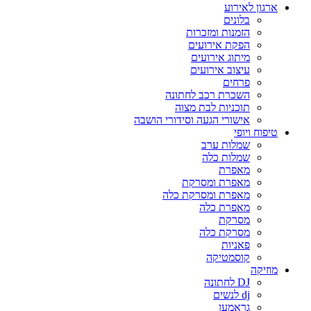
ארגון לאירוע
בלונים
הזמנות ומזכרות
הפקת אירועים
מיתוג אירועים
עיצוב אירועים
פרחים
השכרת רכב לחתונה
תוכניות לבת מצוה
אישורי הגעה וסידורי הושבה
טיפוח ויופי
שמלות ערב
שמלות כלה
מאפרת
מאפרת ומסרקת
מאפרת ומסרקת כלה
מאפרת כלה
מסרקת
מסרקת כלה
פאניות
קוסמטיקה
מוזיקה
DJ לחתונה
dj לנשים
גראמען