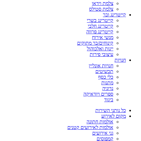
צלמת וידאו
צלמת סטילס
קייטרינג ובר
קייטרינג בשרי
קייטרינג חלבי
קייטרינג פרווה
מגשי אירוח
קינוחים/בר מתוקים
יינות ואלכוהול
עיצובי פירות
חנויות
חנויות אונליין
תכשיטים
כלי כסף
מתנות
נדוניה
ספרים ויודאיקה
ביגוד
כל נותני השירות
מקום לאירוע
אולמות חתונה
אולמות לאירועים קטנים
גני אירועים
קמפוסים