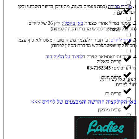
1.
מוקדי מכירה
(כמה פעמים בשנה, מתעדכן בדיוור השבועי ובקו
העדכונים)
צפת
2.
הזמנה במייל אחרי שצפית
כאן בקטלוג
קיץ 26 של ליידיס.
(חסום לך? אפשר לבקש מחברת הסינון לפתוח)
קוממיות
3.
אתר ליידיס
, בו תבחרי לעצמך משהו טוב + משלוח/איסוף עצמי
קריית אתא
(חסום לך? אפשר לבקש מחברת הסינון לפתוח)
4.
בהודעת וואסטאפ קצרה ב
לחיצה על הלינק הזה
קריית ביאליק
קו העדכונים: 03-7162345
קריית חיים
אנחנו כאן לשירותך,
צוות ליידיס
קריית ים
כאן הקולקציה החדשה והמבצעים של ליידיס >>>
קריית מוצקין
קרית גת