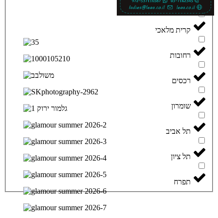
קרית יערים
קרית מלאכי
רחובות
רכסים
שומרון
תל אביב
תל ציון
תפרח