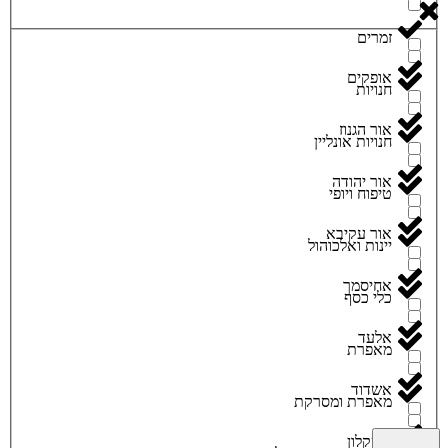
זמרים
אופקים
חנויות
אור הגנוז
חנויות אונליין
אור יהודה
טיפוח ויופי
אור עקיבא
יינות ואלכוהול
אחיסמך
כלי כסף
אלעד
מאפרת
אשדוד
מאפרת ומסרקת
אשקלון