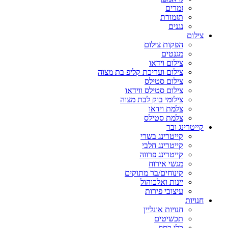
זמרים
תזמורת
נגנים
צילום
הפקות צילום
מגנטים
צילום וידאו
צילום ועריכת קליפ בת מצוה
צילום סטילס
צילום סטילס ווידאו
צילומי בוק לבת מצוה
צלמת וידאו
צלמת סטילס
קייטרינג ובר
קייטרינג בשרי
קייטרינג חלבי
קייטרינג פרווה
מגשי אירוח
קינוחים/בר מתוקים
יינות ואלכוהול
עיצובי פירות
חנויות
חנויות אונליין
תכשיטים
כלי כסף