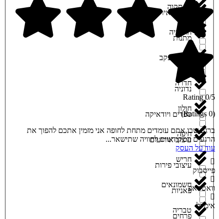
גני תקוה
מקום לאירוע
הושעיה
מתנות
זיכרון יעקב
נגנים
חדרה
נדוניה
0/5 Rating
חולון
(0 Ratings)
ספרים ויודאיקה
ברגע שבו אתם עומדים מתחת לחופה אני מזמין אתכם להפוך את
חיפה
הרגעים המקודשים לחוויה שתישאר...
עיצוב אירועים
עוד על העסק
חריש
עיצובי פירות
פייסבוק
חשמונאים
וואטסאפ
פאניות
אימייל
טבריה
פרחים