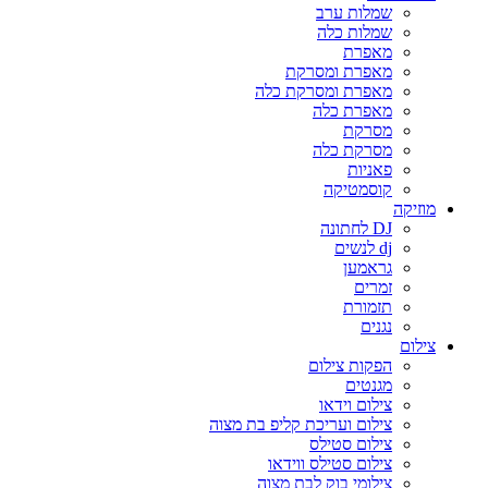
שמלות ערב
שמלות כלה
מאפרת
מאפרת ומסרקת
מאפרת ומסרקת כלה
מאפרת כלה
מסרקת
מסרקת כלה
פאניות
קוסמטיקה
מוזיקה
DJ לחתונה
dj לנשים
גראמען
זמרים
תזמורת
נגנים
צילום
הפקות צילום
מגנטים
צילום וידאו
צילום ועריכת קליפ בת מצוה
צילום סטילס
צילום סטילס ווידאו
צילומי בוק לבת מצוה