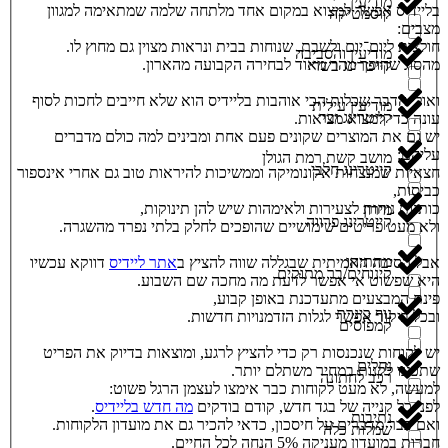
מודיעין
בליידיס אפשר למצוא במקום אחד מלתחה שלמה שמתאימה למגוון
קוסמטיקה
מצבים:
חולצות ליום־יום ולשבת, שנוחות בבית ונראות מצוין גם מחוץ לו.
מודיעין והסביבה
מהסוג שהופך מהר מאוד לבחירה הקבועה מהארון.
קייטרינג בשרי
ואולי הדבר שכלות הכי אוהבות בליידיס הוא שלא חייבים לחכות לסוף
מודיעין עילית
קייטרינג ובר
עונה כדי למצוא מציאות.
יש גם את המוצרים שקונים פעם אחת ומבינים למה כולם מדברים
עליהם:
מושב קשת רמת הגולן
קייטרינג חלבי
חצאיות שמנצחות אקונומיקה וממשיכות להיראות טוב גם אחרי אינספור
כביסות,
כותנות נוחות לצעירות ולאימהות שיש להן תינוקות,
מירון
קייטרינג פרווה
ולא מעט פריטים שימושיים שהופכים לחלק בלתי נפרד מהשגרה.
מתתיהו
אבל הסיבה האמיתית שבגללה שווה להציץ ב
אתר ליידיס
דווקא עכשיו
קינוחים/בר מתוקים
היא שפשוט אי אפשר לדעת מה מחכה שם השבוע.
פינת המבצעים מתעדכנת באופן קבוע,
נוף כינרת
ובכל ביקור אפשר לגלות הזדמנויות חדשות.
קמפוסים
יש לקוחות שנכנסות רק כדי להציץ לרגע, ומוצאות בדיוק את הפריט
נחלים
שתכננו לקנות במחיר משתלם יותר.
רכב לחתונה
למעשה, לא מעט לקוחות כבר אימצו לעצמן הרגל פשוט:
לפני כל קנייה של בגד חדש, קודם בודקים
מה חדש בליידיס
.
נתיבות
ואם כבר מדברים על חיסכון, כדאי להכיר גם את מועדון הלקוחות.
שמלות כלה
חברות במועדון מעניקה 5% הנחה לכל החיים.