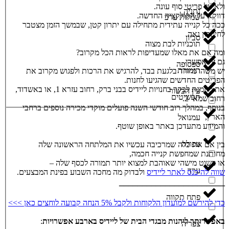
ולא על פריטי סוף עונה.
נתניה
דווקא על הקולקציה החדשה.
שמלות ערב
ככה כל קנייה עתידית מתחילה עם יתרון קטן, שבמשך הזמן מצטבר
לחיסכון נאה.
סביון
תוכניות לבת מצוה
ומה אם את מאלו שמעדיפות לראות הכל מקרוב?
גם זה אפשרי.
ספסופה
תזמורת
יש משהו מיוחד בלגעת בבד, להרגיש את הרכות ולפגוש מקרוב את
הפריטים החדשים שהגיעו לחנות.
את מוזמנת לבקר בחנויות ליידיס בבני ברק, רחוב עזרא 1, או באשדוד,
עין הבשור
תכשיטים
רחוב שמאי 2.
בנוסף, במהלך רוב חודשי השנה פועלים מוקדי מכירה נוספים ברחבי
הארץ,
עמנואל
והמידע מתעדכן באתר באופן שוטף.
עפולה
בין אם את כלה שמרכיבה עכשיו את המלתחה הראשונה שלה
מחותנת שמחפשת קנייה חכמה,
או פשוט מישהי שאוהבת למצוא יותר תמורה לכסף שלה –
ערד
שווה להיכנס לאתר ליידיס
ולבדוק מה מחכה השבוע בפינת המבצעים.
_______________________
פתח תקווה
כדי להירשם למועדון הלקוחות ולקבל 5% הנחה קבועה לוחצים כאן >>>
באפשרותך ליהנות מבגדי הבית של ליידיס בארבע אפשרויות
:
צפריה