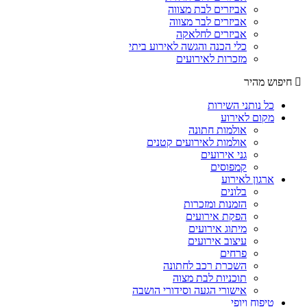
אביזרים לבת מצווה
אביזרים לבר מצווה
אביזרים לחלאקה
כלי הכנה והגשה לאירוע ביתי
מזכרות לאירועים
חיפוש מהיר
כל נותני השירות
מקום לאירוע
אולמות חתונה
אולמות לאירועים קטנים
גני אירועים
קמפוסים
ארגון לאירוע
בלונים
הזמנות ומזכרות
הפקת אירועים
מיתוג אירועים
עיצוב אירועים
פרחים
השכרת רכב לחתונה
תוכניות לבת מצוה
אישורי הגעה וסידורי הושבה
טיפוח ויופי