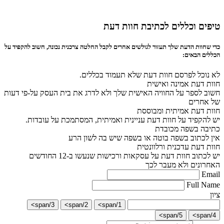
טיפים וכללים לכתיבת חוות דעת
כדי שחוות הדעת שלך תעזור לגולשים אחרים לקבל החלטה צרכנית נכונה, חשוב להקפיד על
הכללים הבאים:
לא נוכל לפרסם חוות דעת שלא תעמוד בכללים.
חוות דעת אמינה ואישית
חשוב לספר על החוויה האישית שלך ולא לדרג את בית העסק על-פי דעות
של אחרים
חוות דעת אמיתית ומבוססת
יש להקפיד על חוות דעת עניינית ואמיתית, המסתמכת על עובדות.
כתיבה בשפה מכובדת
אין לכתוב בשפה בוטה או בשפה שיש בה לשון הרע
חוות דעת עדכנית ורלוונטית
יש לכתוב חוות דעת על עסקאות ורכישות שנעשו ב-12 החודשים
האחרונים ולא מעבר לכך
Email
Full Name
ציון
3/span>
2/span>
1/span>
5/span>
4/span>