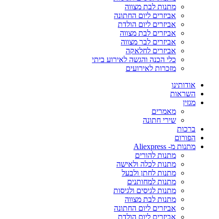
מתנות לבת מצווה
אביזרים ליום החתונה
אביזרים ליום הולדת
אביזרים לבת מצווה
אביזרים לבר מצווה
אביזרים לחלאקה
כלי הכנה והגשה לאירוע ביתי
מזכרות לאירועים
אודותינו
השראות
מגזין
מאמרים
שירי חתונה
ברכות
הפורום
מתנות מ- Aliexpress
מתנות להורים
מתנות לכלה ולאישה
מתנות לחתן ולבעל
מתנות למחותנים
מתנות לגיסים ולגיסות
מתנות לבת מצווה
אביזרים ליום החתונה
אביזרים ליום הולדת