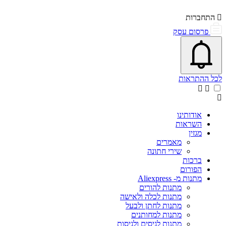
התחברות
פרסום עסק
פתיחת\סגירת מרכז התראות
אייקון פעמון
לכל ההתראות
אודותינו
השראות
מגזין
מאמרים
שירי חתונה
ברכות
הפורום
מתנות מ- Aliexpress
מתנות להורים
מתנות לכלה ולאישה
מתנות לחתן ולבעל
מתנות למחותנים
מתנות לגיסים ולגיסות