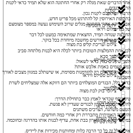
אחד הדברים שאת מגלה רק אחרי החתונה הוא שלא תמיד כדאי לקנות
הרבה בגדים.
יסודות
הרבה יותר חכם לקנות נכון.
צילום
בתקופת האירוסין קל להתרגש מכל פריט חדש,
אבל דווקא אחרי החתונה מגלים שרוב השימוש נעשה במספר מצומצם
ירושלים והסביבה
צילום וידאו
של בגדים:
החולצה שנוחה תמיד, החצאית שמתאימה כמעט לכל דבר
והפריטים שלא דורשים מחשבה מיוחדת בכל בוקר.
כפר חבד
צילום ועריכת קליפ בת מצוה
לכן אחת ההמלצות הטובות ביותר לכלה היא לבנות מלתחה סביב
שימושיות.
כפר סבא
צילום סטילס
ולפני שקונים בגד, כדאי לשאול:
כמה פעמים באמת אלבש אותו?
כרמיאל
האם הוא מתאים רק להזדמנות מסוימת, או שישתלב במגוון מצבים לאורך
צילום סטילס ווידאו
השבוע?
בדרך כלל, הבגדים המוצלחים ביותר הם דווקא אלה שמצליחים לשרת
לוד
אותנו שוב ושוב.
צילומי בוק לבת מצוה
טיפ נוסף שכדאי לאמץ כבר בתחילת הדרך:
מבוא חורון
להשאיר מקום בארון לבגדים שעדיין לא פגשת.
צלמת וידאו
הטעם משתנה, הצרכים משתנים
והשגרה האמיתית מתבררת רק אחרי כמה חודשים.
מגדל העמק
במקום למלא את הארון בבת אחת, עדיף לבנות אותו בהדרגה ובחוכמה.
צלמת סטילס
אולי בגלל זה כל כך הרבה כלות ומחותנות מכירות את ליידיס.