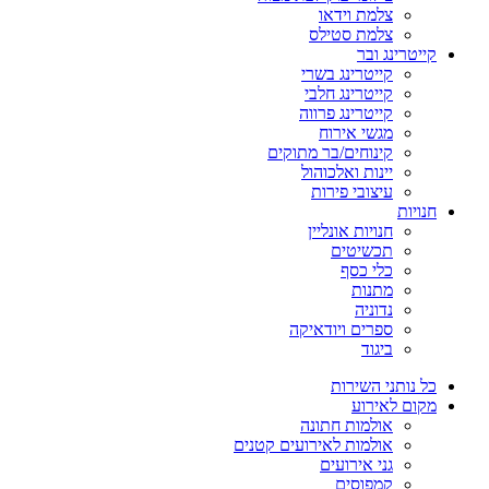
צלמת וידאו
צלמת סטילס
קייטרינג ובר
קייטרינג בשרי
קייטרינג חלבי
קייטרינג פרווה
מגשי אירוח
קינוחים/בר מתוקים
יינות ואלכוהול
עיצובי פירות
חנויות
חנויות אונליין
תכשיטים
כלי כסף
מתנות
נדוניה
ספרים ויודאיקה
ביגוד
כל נותני השירות
מקום לאירוע
אולמות חתונה
אולמות לאירועים קטנים
גני אירועים
קמפוסים