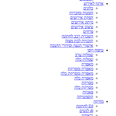
ארגון לאירוע
בלונים
הזמנות ומזכרות
הפקת אירועים
מיתוג אירועים
עיצוב אירועים
פרחים
השכרת רכב לחתונה
תוכניות לבת מצוה
אישורי הגעה וסידורי הושבה
טיפוח ויופי
שמלות ערב
שמלות כלה
מאפרת
מאפרת ומסרקת
מאפרת ומסרקת כלה
מאפרת כלה
מסרקת
מסרקת כלה
פאניות
קוסמטיקה
מוזיקה
DJ לחתונה
dj לנשים
גראמען