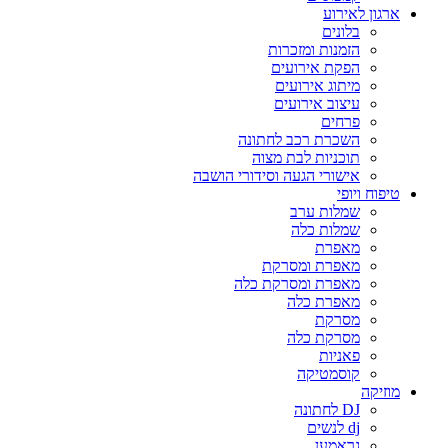
ארגון לאירוע
בלונים
הזמנות ומזכרות
הפקת אירועים
מיתוג אירועים
עיצוב אירועים
פרחים
השכרת רכב לחתונה
תוכניות לבת מצוה
אישורי הגעה וסידורי הושבה
טיפוח ויופי
שמלות ערב
שמלות כלה
מאפרת
מאפרת ומסרקת
מאפרת ומסרקת כלה
מאפרת כלה
מסרקת
מסרקת כלה
פאניות
קוסמטיקה
מוזיקה
DJ לחתונה
dj לנשים
גראמען