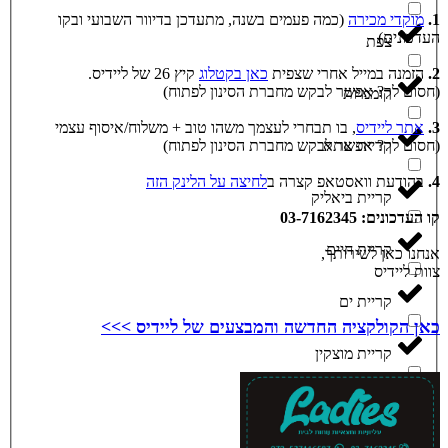
1.
מוקדי מכירה
(כמה פעמים בשנה, מתעדכן בדיוור השבועי ובקו
העדכונים)
צפת
2.
הזמנה במייל אחרי שצפית
כאן בקטלוג
קיץ 26 של ליידיס.
(חסום לך? אפשר לבקש מחברת הסינון לפתוח)
קוממיות
3.
אתר ליידיס
, בו תבחרי לעצמך משהו טוב + משלוח/איסוף עצמי
(חסום לך? אפשר לבקש מחברת הסינון לפתוח)
קריית אתא
4.
בהודעת וואסטאפ קצרה ב
לחיצה על הלינק הזה
קריית ביאליק
קו העדכונים: 03-7162345
קריית חיים
אנחנו כאן לשירותך,
צוות ליידיס
קריית ים
כאן הקולקציה החדשה והמבצעים של ליידיס >>>
קריית מוצקין
קרית גת