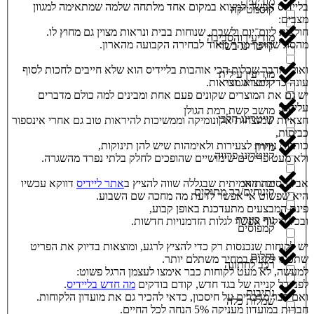
מודיעין
בליידיס אפשר למצוא במקום אחד מלתחה שלמה שמתאימה למגוון
קוסמטיקה
מצבים:
חולצות ליום־יום ולשבת, שנוחות בבית ונראות מצוין גם מחוץ לו.
מודיעין והסביבה
מהסוג שהופך מהר מאוד לבחירה הקבועה מהארון.
קייטרינג בשרי
ואולי הדבר שכלות הכי אוהבות בליידיס הוא שלא חייבים לחכות לסוף
מודיעין עילית
קייטרינג ובר
עונה כדי למצוא מציאות.
יש גם את המוצרים שקונים פעם אחת ומבינים למה כולם מדברים
עליהם:
מושב קשת רמת הגולן
קייטרינג חלבי
חצאיות שמנצחות אקונומיקה וממשיכות להיראות טוב גם אחרי אינספור
כביסות,
כותנות נוחות לצעירות ולאימהות שיש להן תינוקות,
מירון
קייטרינג פרווה
ולא מעט פריטים שימושיים שהופכים לחלק בלתי נפרד מהשגרה.
אבל הסיבה האמיתית שבגללה שווה להציץ ב
אתר ליידיס
דווקא עכשיו
מתתיהו
קינוחים/בר מתוקים
היא שפשוט אי אפשר לדעת מה מחכה שם השבוע.
פינת המבצעים מתעדכנת באופן קבוע,
נוף כינרת
ובכל ביקור אפשר לגלות הזדמנויות חדשות.
קמפוסים
יש לקוחות שנכנסות רק כדי להציץ לרגע, ומוצאות בדיוק את הפריט
נחלים
שתכננו לקנות במחיר משתלם יותר.
רכב לחתונה
למעשה, לא מעט לקוחות כבר אימצו לעצמן הרגל פשוט:
לפני כל קנייה של בגד חדש, קודם בודקים
מה חדש בליידיס
.
נתיבות
ואם כבר מדברים על חיסכון, כדאי להכיר גם את מועדון הלקוחות.
שמלות כלה
חברות במועדון מעניקה 5% הנחה לכל החיים.