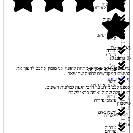
גני תקוה
מקום לאירוע
הושעיה
מתנות
זיכרון יעקב
נגנים
0/5 Rating
חדרה
נדוניה
(0 Ratings)
חולון
ברגע שבו אתם עומדים מתחת לחופה אני מזמין אתכם להפוך את
ספרים ויודאיקה
הרגעים המקודשים לחוויה שתישאר...
עוד על העסק
חיפה
עיצוב אירועים
אספנו לכם מידע על דרכי הגעה למלונות השונים,
כמה עולה שתיה ואיפה כדאי לשבת
חריש
עיצובי פירות
פייסבוק
חשמונאים
וואטסאפ
פאניות
אימייל
טבריה
פרחים