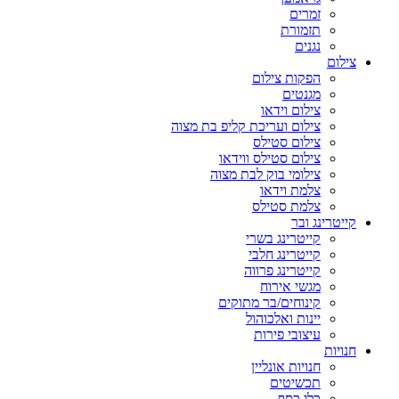
זמרים
תזמורת
נגנים
צילום
הפקות צילום
מגנטים
צילום וידאו
צילום ועריכת קליפ בת מצוה
צילום סטילס
צילום סטילס ווידאו
צילומי בוק לבת מצוה
צלמת וידאו
צלמת סטילס
קייטרינג ובר
קייטרינג בשרי
קייטרינג חלבי
קייטרינג פרווה
מגשי אירוח
קינוחים/בר מתוקים
יינות ואלכוהול
עיצובי פירות
חנויות
חנויות אונליין
תכשיטים
כלי כסף