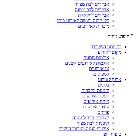
אביזרים לבת מצווה
אביזרים לבר מצווה
אביזרים לחלאקה
כלי הכנה והגשה לאירוע ביתי
מזכרות לאירועים
חיפוש מהיר
כל נותני השירות
מקום לאירוע
אולמות חתונה
אולמות לאירועים קטנים
גני אירועים
קמפוסים
ארגון לאירוע
בלונים
הזמנות ומזכרות
הפקת אירועים
מיתוג אירועים
עיצוב אירועים
פרחים
השכרת רכב לחתונה
תוכניות לבת מצוה
אישורי הגעה וסידורי הושבה
טיפוח ויופי