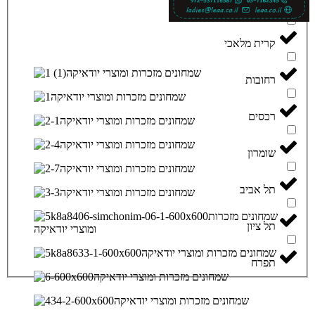
קרית יערים
קרית מלאכי
רחובות
רכסים
שומרון
תל אביב
תל ציון
תפרח