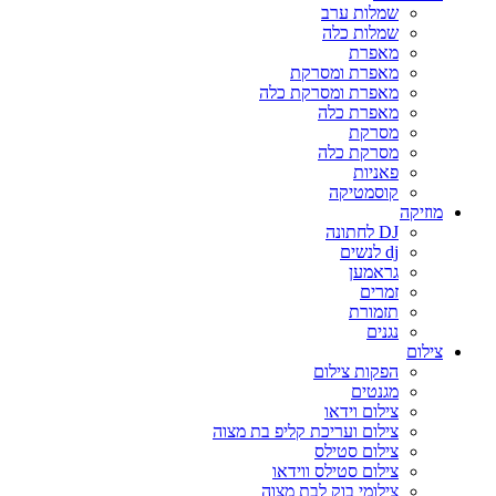
שמלות ערב
שמלות כלה
מאפרת
מאפרת ומסרקת
מאפרת ומסרקת כלה
מאפרת כלה
מסרקת
מסרקת כלה
פאניות
קוסמטיקה
מוזיקה
DJ לחתונה
dj לנשים
גראמען
זמרים
תזמורת
נגנים
צילום
הפקות צילום
מגנטים
צילום וידאו
צילום ועריכת קליפ בת מצוה
צילום סטילס
צילום סטילס ווידאו
צילומי בוק לבת מצוה