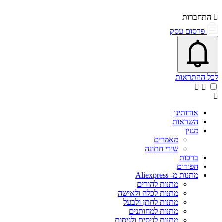
התחברות
פרסום עסק
פתיחת\סגירת מרכז התראות
אייקון פעמון
לכל ההתראות
אודותינו
השראות
מגזין
מאמרים
שירי חתונה
ברכות
הפורום
מתנות מ- Aliexpress
מתנות להורים
מתנות לכלה ולאישה
מתנות לחתן ולבעל
מתנות למחותנים
מתנות לגיסים ולגיסות