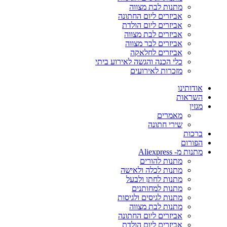
מתנות לבת מצווה
אביזרים ליום החתונה
אביזרים ליום הולדת
אביזרים לבת מצווה
אביזרים לבר מצווה
אביזרים לחלאקה
כלי הכנה והגשה לאירוע ביתי
מזכרות לאירועים
אודותינו
השראות
מגזין
מאמרים
שירי חתונה
ברכות
הפורום
מתנות מ- Aliexpress
מתנות להורים
מתנות לכלה ולאישה
מתנות לחתן ולבעל
מתנות למחותנים
מתנות לגיסים ולגיסות
מתנות לבת מצווה
אביזרים ליום החתונה
אביזרים ליום הולדת