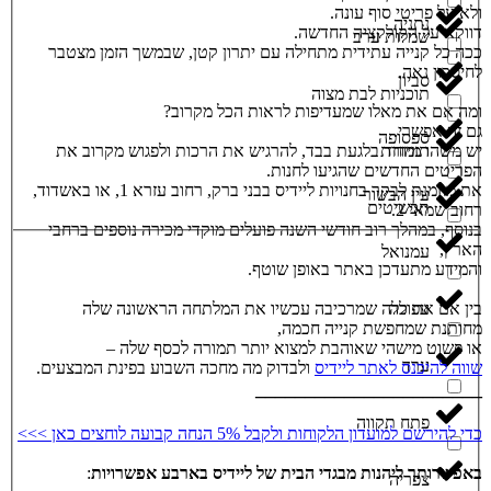
ולא על פריטי סוף עונה.
נתניה
דווקא על הקולקציה החדשה.
שמלות ערב
ככה כל קנייה עתידית מתחילה עם יתרון קטן, שבמשך הזמן מצטבר
לחיסכון נאה.
סביון
תוכניות לבת מצוה
ומה אם את מאלו שמעדיפות לראות הכל מקרוב?
גם זה אפשרי.
ספסופה
תזמורת
יש משהו מיוחד בלגעת בבד, להרגיש את הרכות ולפגוש מקרוב את
הפריטים החדשים שהגיעו לחנות.
את מוזמנת לבקר בחנויות ליידיס בבני ברק, רחוב עזרא 1, או באשדוד,
עין הבשור
תכשיטים
רחוב שמאי 2.
בנוסף, במהלך רוב חודשי השנה פועלים מוקדי מכירה נוספים ברחבי
הארץ,
עמנואל
והמידע מתעדכן באתר באופן שוטף.
בין אם את כלה שמרכיבה עכשיו את המלתחה הראשונה שלה
עפולה
מחותנת שמחפשת קנייה חכמה,
או פשוט מישהי שאוהבת למצוא יותר תמורה לכסף שלה –
ערד
שווה להיכנס לאתר ליידיס
ולבדוק מה מחכה השבוע בפינת המבצעים.
_______________________
פתח תקווה
כדי להירשם למועדון הלקוחות ולקבל 5% הנחה קבועה לוחצים כאן >>>
באפשרותך ליהנות מבגדי הבית של ליידיס בארבע אפשרויות
:
צפריה