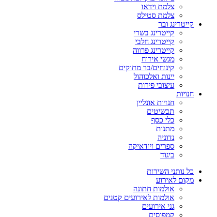
צלמת וידאו
צלמת סטילס
קייטרינג ובר
קייטרינג בשרי
קייטרינג חלבי
קייטרינג פרווה
מגשי אירוח
קינוחים/בר מתוקים
יינות ואלכוהול
עיצובי פירות
חנויות
חנויות אונליין
תכשיטים
כלי כסף
מתנות
נדוניה
ספרים ויודאיקה
ביגוד
כל נותני השירות
מקום לאירוע
אולמות חתונה
אולמות לאירועים קטנים
גני אירועים
קמפוסים