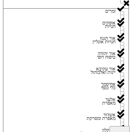
זמרים
אופקים
חנויות
אור הגנוז
חנויות אונליין
אור יהודה
טיפוח ויופי
אור עקיבא
יינות ואלכוהול
אחיסמך
כלי כסף
אלעד
מאפרת
אשדוד
מאפרת ומסרקת
אשקלון