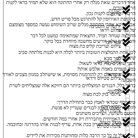
אחד הדברים שאת מגלה רק אחרי החתונה הוא שלא תמיד כדאי לקנות
הרבה בגדים.
יסודות
הרבה יותר חכם לקנות נכון.
צילום
בתקופת האירוסין קל להתרגש מכל פריט חדש,
אבל דווקא אחרי החתונה מגלים שרוב השימוש נעשה במספר מצומצם
ירושלים והסביבה
צילום וידאו
של בגדים:
החולצה שנוחה תמיד, החצאית שמתאימה כמעט לכל דבר
והפריטים שלא דורשים מחשבה מיוחדת בכל בוקר.
כפר חבד
צילום ועריכת קליפ בת מצוה
לכן אחת ההמלצות הטובות ביותר לכלה היא לבנות מלתחה סביב
שימושיות.
כפר סבא
צילום סטילס
ולפני שקונים בגד, כדאי לשאול:
כמה פעמים באמת אלבש אותו?
האם הוא מתאים רק להזדמנות מסוימת, או שישתלב במגוון מצבים לאורך
כרמיאל
צילום סטילס ווידאו
השבוע?
בדרך כלל, הבגדים המוצלחים ביותר הם דווקא אלה שמצליחים לשרת
לוד
אותנו שוב ושוב.
צילומי בוק לבת מצוה
טיפ נוסף שכדאי לאמץ כבר בתחילת הדרך:
מבוא חורון
להשאיר מקום בארון לבגדים שעדיין לא פגשת.
צלמת וידאו
הטעם משתנה, הצרכים משתנים
והשגרה האמיתית מתבררת רק אחרי כמה חודשים.
מגדל העמק
במקום למלא את הארון בבת אחת, עדיף לבנות אותו בהדרגה ובחוכמה.
צלמת סטילס
אולי בגלל זה כל כך הרבה כלות ומחותנות מכירות את ליידיס.