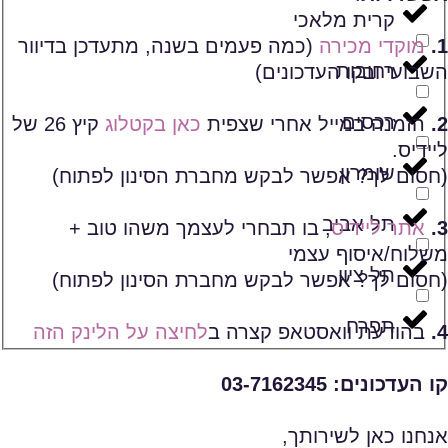
קרית מלאכי
1.
מוקדי מכירה
(כמה פעמים בשנה, מתעדכן בדיוור
רחובות
השבועי ובקו העדכונים)
רכסים
2.
הזמנה במייל אחרי שצפית
כאן בקטלוג
קיץ 26 של
ליידיס.
שומרון
(חסום לך? אפשר לבקש מחברת הסינון לפתוח)
תל אביב
3.
אתר ליידיס
, בו תבחרי לעצמך משהו טוב +
משלוח/איסוף עצמי
תל ציון
(חסום לך? אפשר לבקש מחברת הסינון לפתוח)
תפרח
4.
בהודעת וואסטאפ קצרה ב
לחיצה על הלינק הזה
קו העדכונים: 03-7162345
אנחנו כאן לשירותך,