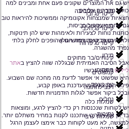
יש גם את המוצרים שקונים פעם אחת ומבינים למה
כולם מדברים עליהם:
מודיעין והסביבה
קייטרינג ובר
חצאיות שמנצחות אקונומיקה וממשיכות להיראות טוב
גם אחרי אינספור כביסות,
מודיעין עילית
קייטרינג חלבי
כותנות נוחות לצעירות ולאימהות שיש להן תינוקות,
מושב קשת רמת הגולן
ולא מעט פריטים שימושיים שהופכים לחלק בלתי
קייטרינג פרווה
נפרד מהשגרה.
מירון
קינוחים/בר מתוקים
אבל הסיבה האמיתית שבגללה שווה להציץ ב
אתר
מתתיהו
ליידיס
דווקא עכשיו
קמפוסים
היא שפשוט אי אפשר לדעת מה מחכה שם השבוע.
נוף כינרת
פינת המבצעים מתעדכנת באופן קבוע,
רכב לחתונה
ובכל ביקור אפשר לגלות הזדמנויות חדשות.
נחלים
שמלות כלה
יש לקוחות שנכנסות רק כדי להציץ לרגע, ומוצאות
נתיבות
בדיוק את הפריט שתכננו לקנות במחיר משתלם יותר.
שמלות ערב
למעשה, לא מעט לקוחות כבר אימצו לעצמן הרגל
נתניה