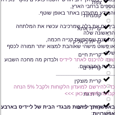
צפת
נוספים ברחבי הארץ,
והמידע מתעדכן באתר באופן שוטף.
קוממיות
בין אם את כלה שמרכיבה עכשיו את המלתחה
קריית אתא
הראשונה שלה
מחותנת שמחפשת קנייה חכמה,
קריית ביאליק
או פשוט מישהי שאוהבת למצוא יותר תמורה לכסף
שלה –
קריית חיים
שווה להיכנס לאתר ליידיס
ולבדוק מה מחכה השבוע
בפינת המבצעים.
קריית ים
_______________________
קריית מוצקין
כדי להירשם למועדון הלקוחות ולקבל 5% הנחה
קבועה לוחצים כאן >>>
קרית גת
באפשרותך ליהנות מבגדי הבית של ליידיס בארבע
קרית יערים
אפשרויות
: