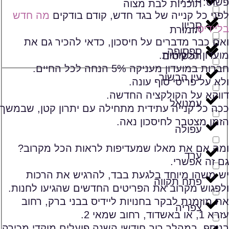
פשוט:
תוכניות לבת מצוה
לפני כל קנייה של בגד חדש, קודם בודקים
מה חדש
סביון
בליידיס
.
תזמורת
ואם כבר מדברים על חיסכון, כדאי להכיר גם את
ספסופה
מועדון הלקוחות.
תכשיטים
חברות במועדון מעניקה 5% הנחה לכל החיים.
עין הבשור
ולא על פריטי סוף עונה.
דווקא על הקולקציה החדשה.
עמנואל
ככה כל קנייה עתידית מתחילה עם יתרון קטן, שבמשך
הזמן מצטבר לחיסכון נאה.
עפולה
ומה אם את מאלו שמעדיפות לראות הכל מקרוב?
ערד
גם זה אפשרי.
יש משהו מיוחד בלגעת בבד, להרגיש את הרכות
פתח תקווה
ולפגוש מקרוב את הפריטים החדשים שהגיעו לחנות.
את מוזמנת לבקר בחנויות ליידיס בבני ברק, רחוב
צפריה
עזרא 1, או באשדוד, רחוב שמאי 2.
בנוסף, במהלך רוב חודשי השנה פועלים מוקדי מכירה