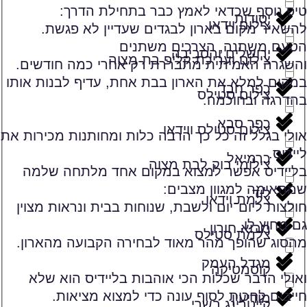
טיפ נוסף שכדאי לאמץ כבר בתחילת הדרך:
יסודות
צילום וידאו
להשאיר מקום בארון לבגדים שעדיין לא פגשת.
הטעם משתנה, הצרכים משתנים
ירושלים והסביבה
צילום ועריכת קליפ בת מצוה
והשגרה האמיתית מתבררת רק אחרי כמה חודשים.
במקום למלא את הארון בבת אחת, עדיף לבנות אותו
כפר חבד
צילום סטילס
בהדרגה ובחוכמה.
כפר סבא
צילום סטילס ווידאו
אולי בגלל זה כל כך הרבה כלות ומחותנות מכירות את
ליידיס.
כרמיאל
צילומי בוק לבת מצוה
בליידיס אפשר למצוא במקום אחד מלתחה שלמה
שמתאימה למגוון מצבים:
לוד
צלמת וידאו
חולצות ליום־יום ולשבת, שנוחות בבית ונראות מצוין
גם מחוץ לו.
מבוא חורון
צלמת סטילס
מהסוג שהופך מהר מאוד לבחירה הקבועה מהארון.
מגדל העמק
קוסמטיקה
ואולי הדבר שכלות הכי אוהבות בליידיס הוא שלא
חייבים לחכות לסוף עונה כדי למצוא מציאות.
מודיעין
קייטרינג בשרי