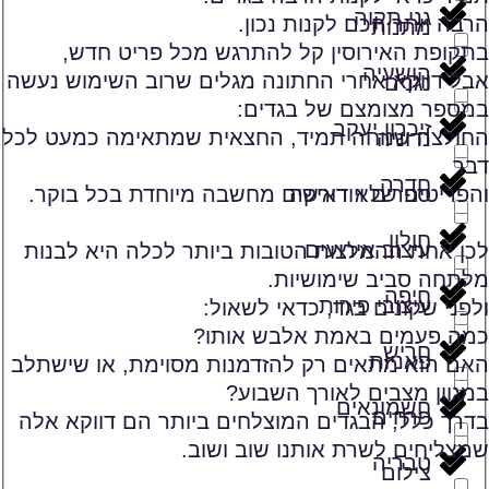
גני תקוה
הרבה יותר חכם לקנות נכון.
מתנות
בתקופת האירוסין קל להתרגש מכל פריט חדש,
הושעיה
אבל דווקא אחרי החתונה מגלים שרוב השימוש נעשה
נגנים
במספר מצומצם של בגדים:
זיכרון יעקב
החולצה שנוחה תמיד, החצאית שמתאימה כמעט לכל
נדוניה
דבר
חדרה
והפריטים שלא דורשים מחשבה מיוחדת בכל בוקר.
ספרים ויודאיקה
חולון
עיצוב אירועים
לכן אחת ההמלצות הטובות ביותר לכלה היא לבנות
מלתחה סביב שימושיות.
חיפה
עיצובי פירות
ולפני שקונים בגד, כדאי לשאול:
כמה פעמים באמת אלבש אותו?
חריש
פאניות
האם הוא מתאים רק להזדמנות מסוימת, או שישתלב
במגוון מצבים לאורך השבוע?
חשמונאים
פרחים
בדרך כלל, הבגדים המוצלחים ביותר הם דווקא אלה
שמצליחים לשרת אותנו שוב ושוב.
טבריה
צילום