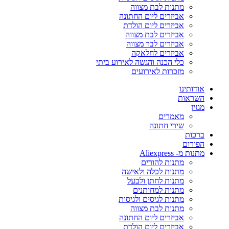
מתנות לבת מצווה
אביזרים ליום החתונה
אביזרים ליום הולדת
אביזרים לבת מצווה
אביזרים לבר מצווה
אביזרים לחלאקה
כלי הכנה והגשה לאירוע ביתי
מזכרות לאירועים
אודותינו
השראות
מגזין
מאמרים
שירי חתונה
ברכות
הפורום
מתנות מ- Aliexpress
מתנות להורים
מתנות לכלה ולאישה
מתנות לחתן ולבעל
מתנות למחותנים
מתנות לגיסים ולגיסות
מתנות לבת מצווה
אביזרים ליום החתונה
אביזרים ליום הולדת