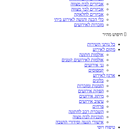
אביזרים לבת מצווה
אביזרים לבר מצווה
אביזרים לחלאקה
כלי הכנה והגשה לאירוע ביתי
מזכרות לאירועים
חיפוש מהיר
כל נותני השירות
מקום לאירוע
אולמות חתונה
אולמות לאירועים קטנים
גני אירועים
קמפוסים
ארגון לאירוע
בלונים
הזמנות ומזכרות
הפקת אירועים
מיתוג אירועים
עיצוב אירועים
פרחים
השכרת רכב לחתונה
תוכניות לבת מצוה
אישורי הגעה וסידורי הושבה
טיפוח ויופי