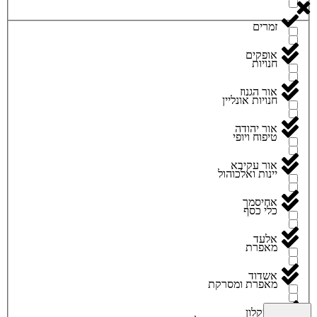
זמרים
אופקים
חנויות
אור הגנוז
חנויות אונליין
אור יהודה
טיפוח ויופי
אור עקיבא
יינות ואלכוהול
אחיסמך
כלי כסף
אלעד
מאפרת
אשדוד
מאפרת ומסרקת
אשקלון