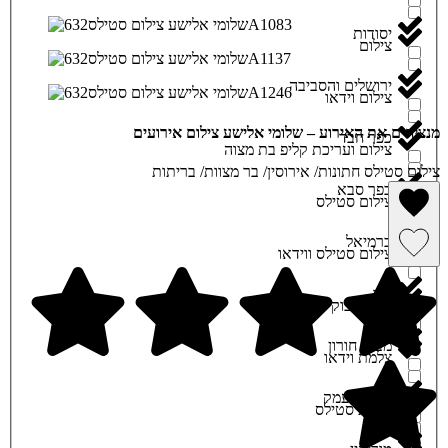
יסודות
צילום
ירושלים והסביבה
צילום וידאו
מנציחים את האירוע – שלומי אלישע צילום אירועים
כפר חבד
צילום ועריכת קליפ בת מצוה
צילום סטילס חתונות/ אירוסין/ בר מצוות/ בריתות
כפר סבא
צילום סטילס
הסרה מרשימת מועדפים
כרמיאל
צילום סטילס ווידאו
שמירה ברשימת מועדפים
לוד
צילומי בוק לבת מצוה
מבוא חורון
צלמת וידאו
מגדל העמק
צלמת סטילס