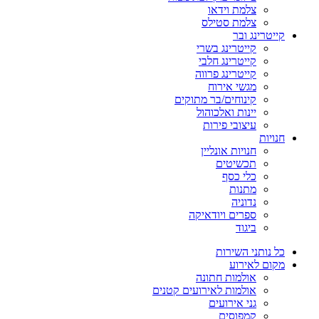
צלמת וידאו
צלמת סטילס
קייטרינג ובר
קייטרינג בשרי
קייטרינג חלבי
קייטרינג פרווה
מגשי אירוח
קינוחים/בר מתוקים
יינות ואלכוהול
עיצובי פירות
חנויות
חנויות אונליין
תכשיטים
כלי כסף
מתנות
נדוניה
ספרים ויודאיקה
ביגוד
כל נותני השירות
מקום לאירוע
אולמות חתונה
אולמות לאירועים קטנים
גני אירועים
קמפוסים