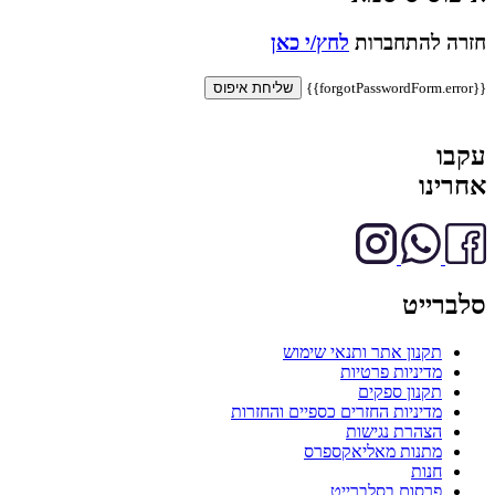
חזרה להתחברות
לחץ/י כאן
{{forgotPasswordForm.error}}
שליחת איפוס
עקבו
אחרינו
סלברייט
תקנון אתר ותנאי שימוש
מדיניות פרטיות
תקנון ספקים
מדיניות החזרים כספיים והחזרות
הצהרת נגישות
מתנות מאליאקספרס
חנות
פרסום בסלברייט