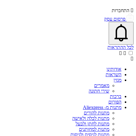
התחברות
פרסום עסק
פתיחת\סגירת מרכז התראות
אייקון פעמון
לכל ההתראות
אודותינו
השראות
מגזין
מאמרים
שירי חתונה
ברכות
הפורום
מתנות מ- Aliexpress
מתנות להורים
מתנות לכלה ולאישה
מתנות לחתן ולבעל
מתנות למחותנים
מתנות לגיסים ולגיסות