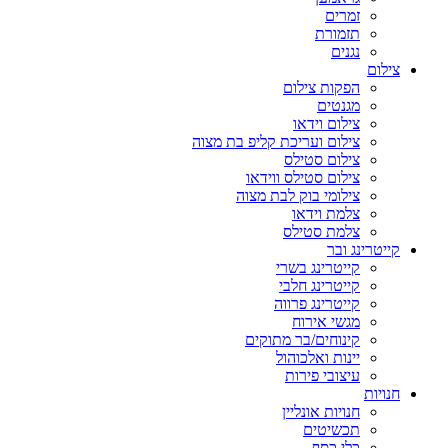
זמרים
תזמורת
נגנים
צילום
הפקות צילום
מגנטים
צילום וידאו
צילום ועריכת קליפ בת מצוה
צילום סטילס
צילום סטילס ווידאו
צילומי בוק לבת מצוה
צלמת וידאו
צלמת סטילס
קייטרינג ובר
קייטרינג בשרי
קייטרינג חלבי
קייטרינג פרווה
מגשי אירוח
קינוחים/בר מתוקים
יינות ואלכוהול
עיצובי פירות
חנויות
חנויות אונליין
תכשיטים
כלי כסף