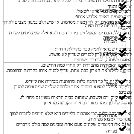
לכן אחת ההמלצות הטובות ביותר לכלה היא לבנות מלתחה סביב
שימושיות.
נתניה
שמלות ערב
ולפני שקונים בגד, כדאי לשאול:
כמה פעמים באמת אלבש אותו?
האם הוא מתאים רק להזדמנות מסוימת, או שישתלב במגוון מצבים לאורך
סביון
תוכניות לבת מצוה
השבוע?
בדרך כלל, הבגדים המוצלחים ביותר הם דווקא אלה שמצליחים לשרת
ספסופה
אותנו שוב ושוב.
תזמורת
טיפ נוסף שכדאי לאמץ כבר בתחילת הדרך:
עין הבשור
להשאיר מקום בארון לבגדים שעדיין לא פגשת.
תכשיטים
הטעם משתנה, הצרכים משתנים
והשגרה האמיתית מתבררת רק אחרי כמה חודשים.
עמנואל
במקום למלא את הארון בבת אחת, עדיף לבנות אותו בהדרגה ובחוכמה.
אולי בגלל זה כל כך הרבה כלות ומחותנות מכירות את ליידיס.
עפולה
בליידיס אפשר למצוא במקום אחד מלתחה שלמה שמתאימה למגוון
מצבים:
חולצות ליום־יום ולשבת, שנוחות בבית ונראות מצוין גם מחוץ לו.
ערד
מהסוג שהופך מהר מאוד לבחירה הקבועה מהארון.
ואולי הדבר שכלות הכי אוהבות בליידיס הוא שלא חייבים לחכות לסוף
פתח תקווה
עונה כדי למצוא מציאות.
יש גם את המוצרים שקונים פעם אחת ומבינים למה כולם מדברים
עליהם:
צפריה