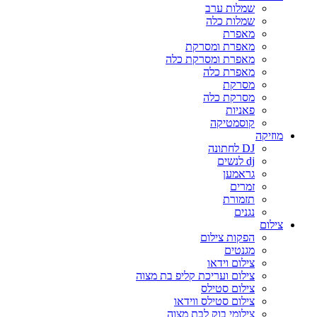
שמלות ערב
שמלות כלה
מאפרת
מאפרת ומסרקת
מאפרת ומסרקת כלה
מאפרת כלה
מסרקת
מסרקת כלה
פאניות
קוסמטיקה
מוזיקה
DJ לחתונה
dj לנשים
גראמען
זמרים
תזמורת
נגנים
צילום
הפקות צילום
מגנטים
צילום וידאו
צילום ועריכת קליפ בת מצוה
צילום סטילס
צילום סטילס ווידאו
צילומי בוק לבת מצוה