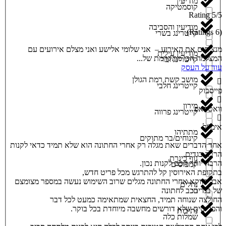
מודיעין
קוסמטיקה
5/5 Rating
מודיעין והסביבה
(6 Ratings)
קייטרינג בשרי
מנציחים את האירוע – אני שלומי אלישע ואני מצלם אירועים עם
מודיעין עילית
המצלמה הכי מתקדמת של...
קייטרינג ובר
עוד על העסק
מושב קשת רמת הגולן
קייטרינג חלבי
פייסבוק
מירון
וואטסאפ
קייטרינג פרווה
אימייל
מתתיהו
קינוחים/בר מתוקים
אחד הדברים שאת מגלה רק אחרי החתונה הוא שלא תמיד כדאי לקנות
הרבה בגדים.
נוף כינרת
הרבה יותר חכם לקנות נכון.
קמפוסים
בתקופת האירוסין קל להתרגש מכל פריט חדש,
אבל דווקא אחרי החתונה מגלים שרוב השימוש נעשה במספר מצומצם
נחלים
רכב לחתונה
של בגדים:
החולצה שנוחה תמיד, החצאית שמתאימה כמעט לכל דבר
והפריטים שלא דורשים מחשבה מיוחדת בכל בוקר.
נתיבות
שמלות כלה