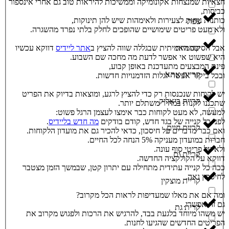
חצאיות שמנצחות אקונומיקה וממשיכות להיראות טוב גם אחרי אינספור
כביסות,
כותנות נוחות לצעירות ולאימהות שיש להן תינוקות,
צפת
ולא מעט פריטים שימושיים שהופכים לחלק בלתי נפרד מהשגרה.
אבל הסיבה האמיתית שבגללה שווה להציץ ב
אתר ליידיס
דווקא עכשיו
קוממיות
היא שפשוט אי אפשר לדעת מה מחכה שם השבוע.
פינת המבצעים מתעדכנת באופן קבוע,
קריית אתא
ובכל ביקור אפשר לגלות הזדמנויות חדשות.
יש לקוחות שנכנסות רק כדי להציץ לרגע, ומוצאות בדיוק את הפריט
קריית ביאליק
שתכננו לקנות במחיר משתלם יותר.
למעשה, לא מעט לקוחות כבר אימצו לעצמן הרגל פשוט:
לפני כל קנייה של בגד חדש, קודם בודקים
מה חדש בליידיס
.
קריית חיים
ואם כבר מדברים על חיסכון, כדאי להכיר גם את מועדון הלקוחות.
חברות במועדון מעניקה 5% הנחה לכל החיים.
ולא על פריטי סוף עונה.
קריית ים
דווקא על הקולקציה החדשה.
ככה כל קנייה עתידית מתחילה עם יתרון קטן, שבמשך הזמן מצטבר
לחיסכון נאה.
קריית מוצקין
ומה אם את מאלו שמעדיפות לראות הכל מקרוב?
גם זה אפשרי.
קרית גת
יש משהו מיוחד בלגעת בבד, להרגיש את הרכות ולפגוש מקרוב את
הפריטים החדשים שהגיעו לחנות.