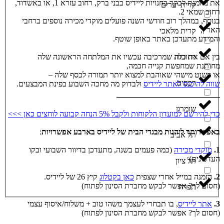
את מוזמנת לבקר בחנויות ליידיס בבני ברק, רחוב עזרא 1, או באשדוד,
קרית יערים
רחוב שמאי 2.
בנוסף, במהלך רוב חודשי השנה פועלים מוקדי מכירה נוספים ברחבי
הארץ,
קרית מלאכי
והמידע מתעדכן באתר באופן שוטף.
בין אם את כלה שמרכיבה עכשיו את המלתחה הראשונה שלה
רחובות
מחותנת שמחפשת קנייה חכמה,
או פשוט מישהי שאוהבת למצוא יותר תמורה לכסף שלה –
רכסים
שווה להיכנס לאתר ליידיס
ולבדוק מה מחכה השבוע בפינת המבצעים.
_______________________
שומרון
כדי להירשם למועדון הלקוחות ולקבל 5% הנחה קבועה לוחצים כאן >>>
באפשרותך ליהנות מבגדי הבית של ליידיס בארבע אפשרויות
:
תל אביב
1.
מוקדי מכירה
(כמה פעמים בשנה, מתעדכן בדיוור השבועי ובקו
העדכונים)
תל ציון
2.
הזמנה במייל אחרי שצפית
כאן בקטלוג
קיץ 26 של ליידיס.
(חסום לך? אפשר לבקש מחברת הסינון לפתוח)
תפרח
3.
אתר ליידיס
, בו תבחרי לעצמך משהו טוב + משלוח/איסוף עצמי
(חסום לך? אפשר לבקש מחברת הסינון לפתוח)