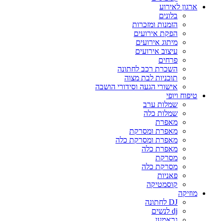
ארגון לאירוע
בלונים
הזמנות ומזכרות
הפקת אירועים
מיתוג אירועים
עיצוב אירועים
פרחים
השכרת רכב לחתונה
תוכניות לבת מצוה
אישורי הגעה וסידורי הושבה
טיפוח ויופי
שמלות ערב
שמלות כלה
מאפרת
מאפרת ומסרקת
מאפרת ומסרקת כלה
מאפרת כלה
מסרקת
מסרקת כלה
פאניות
קוסמטיקה
מוזיקה
DJ לחתונה
dj לנשים
גראמען