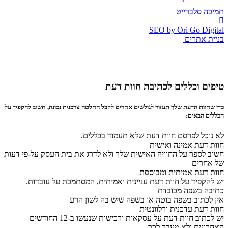
תמיכה סלברייט
SEO by Ori Go Digital
בניית אתרים |
טיפים וכללים לכתיבת חוות דעת
כדי שחוות הדעת שלך תעזור לגולשים אחרים לקבל החלטה צרכנית נכונה, חשוב להקפיד על
הכללים הבאים:
לא נוכל לפרסם חוות דעת שלא תעמוד בכללים.
חוות דעת אמינה ואישית
חשוב לספר על החוויה האישית שלך ולא לדרג את בית העסק על-פי דעות
של אחרים
חוות דעת אמיתית ומבוססת
יש להקפיד על חוות דעת עניינית ואמיתית, המסתמכת על עובדות.
כתיבה בשפה מכובדת
אין לכתוב בשפה בוטה או בשפה שיש בה לשון הרע
חוות דעת עדכנית ורלוונטית
יש לכתוב חוות דעת על עסקאות ורכישות שנעשו ב-12 החודשים
האחרונים ולא מעבר לכך