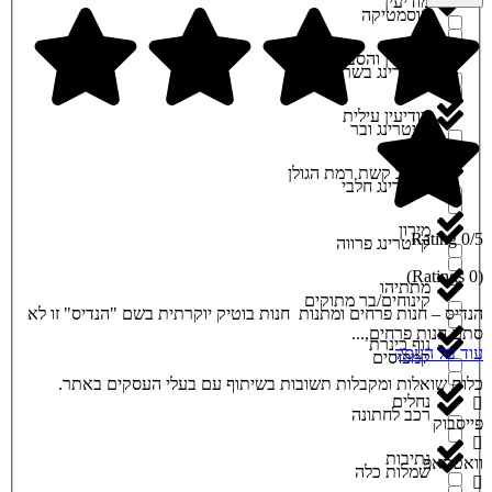
מודיעין
שמירה ברשימת מועדפים
קוסמטיקה
מודיעין והסביבה
קייטרינג בשרי
מודיעין עילית
קייטרינג ובר
מושב קשת רמת הגולן
קייטרינג חלבי
מירון
0/5 Rating
קייטרינג פרווה
(0 Ratings)
מתתיהו
קינוחים/בר מתוקים
הנדיס – חנות פרחים ומתנות חנות בוטיק יוקרתית בשם "הנדיס" זו לא
סתם חנות פרחים,...
נוף כינרת
עוד על העסק
קמפוסים
כלות שואלות ומקבלות תשובות בשיתוף עם בעלי העסקים באתר.
נחלים
רכב לחתונה
פייסבוק
נתיבות
וואטסאפ
שמלות כלה