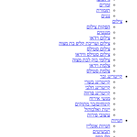
זמרים
תזמורת
נגנים
צילום
הפקות צילום
מגנטים
צילום וידאו
צילום ועריכת קליפ בת מצוה
צילום סטילס
צילום סטילס ווידאו
צילומי בוק לבת מצוה
צלמת וידאו
צלמת סטילס
קייטרינג ובר
קייטרינג בשרי
קייטרינג חלבי
קייטרינג פרווה
מגשי אירוח
קינוחים/בר מתוקים
יינות ואלכוהול
עיצובי פירות
חנויות
חנויות אונליין
תכשיטים
כלי כסף