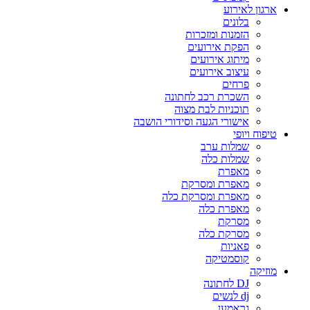
ארגון לאירוע
בלונים
הזמנות ומזכרות
הפקת אירועים
מיתוג אירועים
עיצוב אירועים
פרחים
השכרת רכב לחתונה
תוכניות לבת מצוה
אישורי הגעה וסידורי הושבה
טיפוח ויופי
שמלות ערב
שמלות כלה
מאפרת
מאפרת ומסרקת
מאפרת ומסרקת כלה
מאפרת כלה
מסרקת
מסרקת כלה
פאניות
קוסמטיקה
מוזיקה
DJ לחתונה
dj לנשים
גראמען