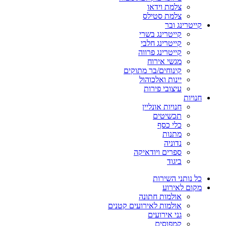
צלמת וידאו
צלמת סטילס
קייטרינג ובר
קייטרינג בשרי
קייטרינג חלבי
קייטרינג פרווה
מגשי אירוח
קינוחים/בר מתוקים
יינות ואלכוהול
עיצובי פירות
חנויות
חנויות אונליין
תכשיטים
כלי כסף
מתנות
נדוניה
ספרים ויודאיקה
ביגוד
כל נותני השירות
מקום לאירוע
אולמות חתונה
אולמות לאירועים קטנים
גני אירועים
קמפוסים