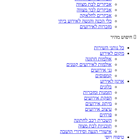
אביזרים לבת מצווה
אביזרים לבר מצווה
אביזרים לחלאקה
כלי הכנה והגשה לאירוע ביתי
מזכרות לאירועים
חיפוש מהיר
כל נותני השירות
מקום לאירוע
אולמות חתונה
אולמות לאירועים קטנים
גני אירועים
קמפוסים
ארגון לאירוע
בלונים
הזמנות ומזכרות
הפקת אירועים
מיתוג אירועים
עיצוב אירועים
פרחים
השכרת רכב לחתונה
תוכניות לבת מצוה
אישורי הגעה וסידורי הושבה
טיפוח ויופי