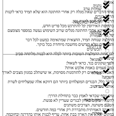
אימייל
נתניה
שמלות ערב
אחד הדברים שאת מגלה רק אחרי החתונה הוא שלא תמיד כדאי לקנות
הרבה בגדים.
סביון
הרבה יותר חכם לקנות נכון.
תוכניות לבת מצוה
בתקופת האירוסין קל להתרגש מכל פריט חדש,
אבל דווקא אחרי החתונה מגלים שרוב השימוש נעשה במספר מצומצם
ספסופה
של בגדים:
תזמורת
החולצה שנוחה תמיד, החצאית שמתאימה כמעט לכל דבר
והפריטים שלא דורשים מחשבה מיוחדת בכל בוקר.
עין הבשור
תכשיטים
לכן אחת ההמלצות הטובות ביותר לכלה היא לבנות מלתחה סביב
שימושיות.
עמנואל
ולפני שקונים בגד, כדאי לשאול:
כמה פעמים באמת אלבש אותו?
האם הוא מתאים רק להזדמנות מסוימת, או שישתלב במגוון מצבים לאורך
עפולה
השבוע?
בדרך כלל, הבגדים המוצלחים ביותר הם דווקא אלה שמצליחים לשרת
אותנו שוב ושוב.
ערד
טיפ נוסף שכדאי לאמץ כבר בתחילת הדרך:
פתח תקווה
להשאיר מקום בארון לבגדים שעדיין לא פגשת.
הטעם משתנה, הצרכים משתנים
והשגרה האמיתית מתבררת רק אחרי כמה חודשים.
צפריה
במקום למלא את הארון בבת אחת, עדיף לבנות אותו בהדרגה ובחוכמה.