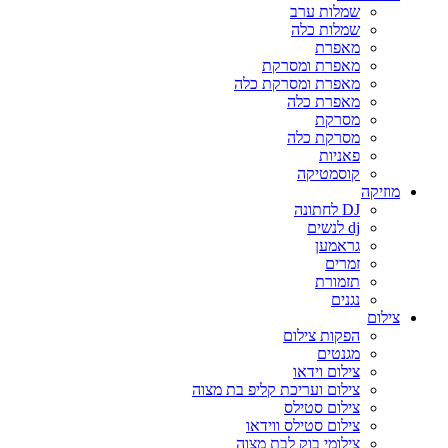
שמלות ערב
שמלות כלה
מאפרת
מאפרת ומסרקת
מאפרת ומסרקת כלה
מאפרת כלה
מסרקת
מסרקת כלה
פאניות
קוסמטיקה
מוזיקה
DJ לחתונה
dj לנשים
גראמען
זמרים
תזמורת
נגנים
צילום
הפקות צילום
מגנטים
צילום וידאו
צילום ועריכת קליפ בת מצוה
צילום סטילס
צילום סטילס ווידאו
צילומי בוק לבת מצוה