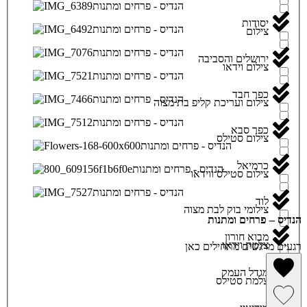
יסודות
צילום
ירושלים והסביבה
צילום וידאו
כפר חבד
צילום ועריכת קליפ בת מצוה
כפר סבא
צילום סטילס
כרמיאל
צילום סטילס ווידאו
לוד
צילומי בוק לבת מצוה
הנדיס – פרחים ומתנות
מבוא חורון
צלמת וידאו
רגעים מרגשים מתחילים כאן
מגדל העמק
צלמת סטילס
הסרה מרשימת מועדפים