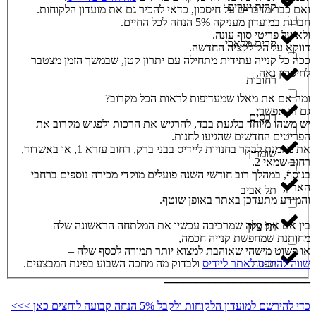
קרית יערים
ואם כבר מדברים על חיסכון, כדאי להכיר גם את מועדון הלקוחות.
חברות במועדון מעניקה 5% הנחה לכל החיים.
ולא על פריטי סוף עונה.
קרית מלאכי
דווקא על הקולקציה החדשה.
ככה כל קנייה עתידית מתחילה עם יתרון קטן, שבמשך הזמן מצטבר
לחיסכון נאה.
רחובות
ומה אם את מאלו שמעדיפות לראות הכל מקרוב?
גם זה אפשרי.
רכסים
יש משהו מיוחד בלגעת בבד, להרגיש את הרכות ולפגוש מקרוב את
הפריטים החדשים שהגיעו לחנות.
את מוזמנת לבקר בחנויות ליידיס בבני ברק, רחוב עזרא 1, או באשדוד,
שומרון
רחוב שמאי 2.
בנוסף, במהלך רוב חודשי השנה פועלים מוקדי מכירה נוספים ברחבי
הארץ,
תל אביב
והמידע מתעדכן באתר באופן שוטף.
בין אם את כלה שמרכיבה עכשיו את המלתחה הראשונה שלה
תל ציון
מחותנת שמחפשת קנייה חכמה,
או פשוט מישהי שאוהבת למצוא יותר תמורה לכסף שלה –
שווה להיכנס לאתר ליידיס
ולבדוק מה מחכה השבוע בפינת המבצעים.
תפרח
_______________________
כדי להירשם למועדון הלקוחות ולקבל 5% הנחה קבועה לוחצים כאן >>>