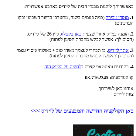
באפשרותך ליהנות מבגדי הבית של ליידיס בארבע אפשרויות
:
1.
מוקדי מכירה
(כמה פעמים בשנה, מתעדכן בדיוור השבועי ובקו
העדכונים)
2.
הזמנה במייל אחרי שצפית
כאן בקטלוג
קיץ 26 של ליידיס.
(חסום לך? אפשר לבקש מחברת הסינון לפתוח)
3.
אתר ליידיס
, בו תבחרי לעצמך משהו טוב + משלוח/איסוף עצמי
(חסום לך? אפשר לבקש מחברת הסינון לפתוח)
4.
בהודעת וואסטאפ קצרה ב
לחיצה על הלינק הזה
קו העדכונים: 03-7162345
אנחנו כאן לשירותך,
צוות ליידיס
כאן הקולקציה החדשה והמבצעים של ליידיס >>>