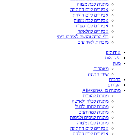
מתנות לבת מצווה
אביזרים ליום החתונה
אביזרים ליום הולדת
אביזרים לבת מצווה
אביזרים לבר מצווה
אביזרים לחלאקה
כלי הכנה והגשה לאירוע ביתי
מזכרות לאירועים
אודותינו
השראות
מגזין
מאמרים
שירי חתונה
ברכות
הפורום
מתנות מ- Aliexpress
מתנות להורים
מתנות לכלה ולאישה
מתנות לחתן ולבעל
מתנות למחותנים
מתנות לגיסים ולגיסות
מתנות לבת מצווה
אביזרים ליום החתונה
אביזרים ליום הולדת