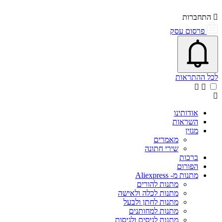
התחברות
פרסום עסק
פתיחת\סגירת מרכז התראות
אייקון פעמון
לכל ההתראות
אודותינו
השראות
מגזין
מאמרים
שירי חתונה
ברכות
הפורום
מתנות מ- Aliexpress
מתנות להורים
מתנות לכלה ולאישה
מתנות לחתן ולבעל
מתנות למחותנים
מתנות לגיסים ולגיסות