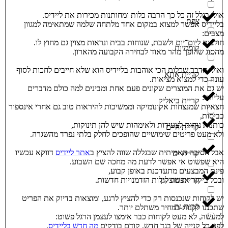
אולי בגלל זה כל כך הרבה כלות ומחותנות מכירות את ליידיס.
צפת
בליידיס אפשר למצוא במקום אחד מלתחה שלמה שמתאימה למגוון
מצבים:
חולצות ליום־יום ולשבת, שנוחות בבית ונראות מצוין גם מחוץ לו.
קוממיות
מהסוג שהופך מהר מאוד לבחירה הקבועה מהארון.
ואולי הדבר שכלות הכי אוהבות בליידיס הוא שלא חייבים לחכות לסוף
קריית אתא
עונה כדי למצוא מציאות.
יש גם את המוצרים שקונים פעם אחת ומבינים למה כולם מדברים
עליהם:
קריית ביאליק
חצאיות שמנצחות אקונומיקה וממשיכות להיראות טוב גם אחרי אינספור
כביסות,
כותנות נוחות לצעירות ולאימהות שיש להן תינוקות,
קריית חיים
ולא מעט פריטים שימושיים שהופכים לחלק בלתי נפרד מהשגרה.
אבל הסיבה האמיתית שבגללה שווה להציץ ב
אתר ליידיס
דווקא עכשיו
קריית ים
היא שפשוט אי אפשר לדעת מה מחכה שם השבוע.
פינת המבצעים מתעדכנת באופן קבוע,
ובכל ביקור אפשר לגלות הזדמנויות חדשות.
קריית מוצקין
יש לקוחות שנכנסות רק כדי להציץ לרגע, ומוצאות בדיוק את הפריט
קרית גת
שתכננו לקנות במחיר משתלם יותר.
למעשה, לא מעט לקוחות כבר אימצו לעצמן הרגל פשוט:
לפני כל קנייה של בגד חדש, קודם בודקים
מה חדש בליידיס
.