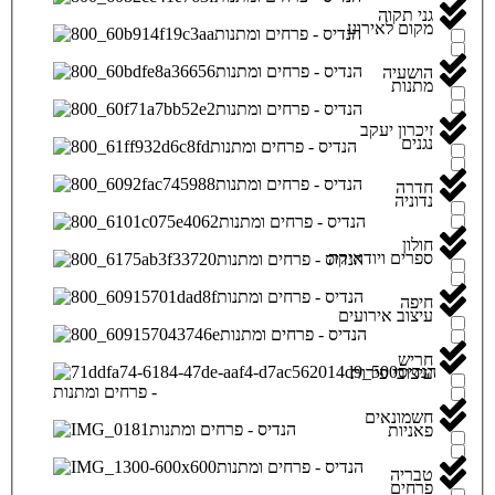
גני תקוה
מקום לאירוע
הושעיה
מתנות
זיכרון יעקב
נגנים
חדרה
נדוניה
חולון
ספרים ויודאיקה
חיפה
עיצוב אירועים
חריש
עיצובי פירות
חשמונאים
פאניות
טבריה
פרחים