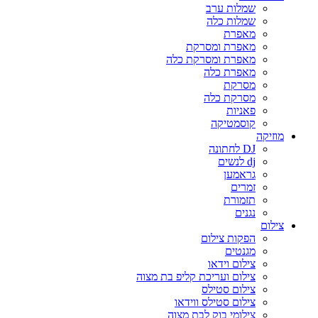
שמלות ערב
שמלות כלה
מאפרת
מאפרת ומסרקת
מאפרת ומסרקת כלה
מאפרת כלה
מסרקת
מסרקת כלה
פאניות
קוסמטיקה
מוזיקה
DJ לחתונה
dj לנשים
גראמען
זמרים
תזמורת
נגנים
צילום
הפקות צילום
מגנטים
צילום וידאו
צילום ועריכת קליפ בת מצוה
צילום סטילס
צילום סטילס ווידאו
צילומי בוק לבת מצוה