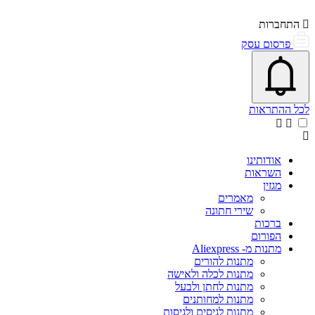
התחברות
פרסום עסק
פתיחת\סגירת מרכז התראות
אייקון פעמון
לכל ההתראות
אודותינו
השראות
מגזין
מאמרים
שירי חתונה
ברכות
הפורום
מתנות מ- Aliexpress
מתנות להורים
מתנות לכלה ולאישה
מתנות לחתן ולבעל
מתנות למחותנים
מתנות לגיסים ולגיסות