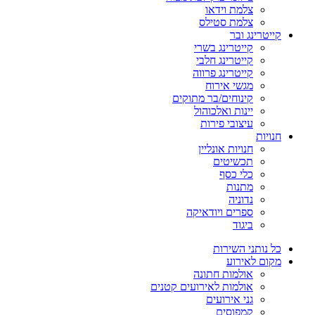
צלמת וידאו
צלמת סטילס
קייטרינג ובר
קייטרינג בשרי
קייטרינג חלבי
קייטרינג פרווה
מגשי אירוח
קינוחים/בר מתוקים
יינות ואלכוהול
עיצובי פירות
חנויות
חנויות אונליין
תכשיטים
כלי כסף
מתנות
נדוניה
ספרים ויודאיקה
ביגוד
כל נותני השירות
מקום לאירוע
אולמות חתונה
אולמות לאירועים קטנים
גני אירועים
קמפוסים