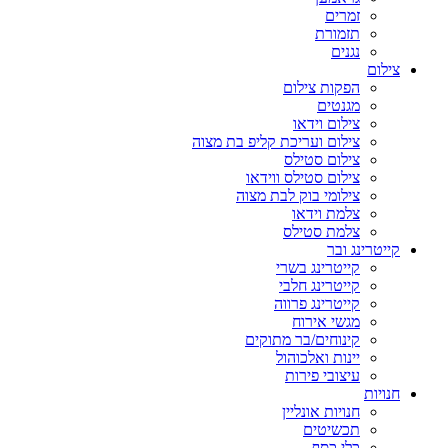
זמרים
תזמורת
נגנים
צילום
הפקות צילום
מגנטים
צילום וידאו
צילום ועריכת קליפ בת מצוה
צילום סטילס
צילום סטילס ווידאו
צילומי בוק לבת מצוה
צלמת וידאו
צלמת סטילס
קייטרינג ובר
קייטרינג בשרי
קייטרינג חלבי
קייטרינג פרווה
מגשי אירוח
קינוחים/בר מתוקים
יינות ואלכוהול
עיצובי פירות
חנויות
חנויות אונליין
תכשיטים
כלי כסף