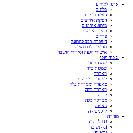
ארגון לאירוע
בלונים
הזמנות ומזכרות
הפקת אירועים
מיתוג אירועים
עיצוב אירועים
פרחים
השכרת רכב לחתונה
תוכניות לבת מצוה
אישורי הגעה וסידורי הושבה
טיפוח ויופי
שמלות ערב
שמלות כלה
מאפרת
מאפרת ומסרקת
מאפרת ומסרקת כלה
מאפרת כלה
מסרקת
מסרקת כלה
פאניות
קוסמטיקה
מוזיקה
DJ לחתונה
dj לנשים
גראמען