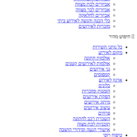
אביזרים לבת מצווה
אביזרים לבר מצווה
אביזרים לחלאקה
כלי הכנה והגשה לאירוע ביתי
מזכרות לאירועים
חיפוש מהיר
כל נותני השירות
מקום לאירוע
אולמות חתונה
אולמות לאירועים קטנים
גני אירועים
קמפוסים
ארגון לאירוע
בלונים
הזמנות ומזכרות
הפקת אירועים
מיתוג אירועים
עיצוב אירועים
פרחים
השכרת רכב לחתונה
תוכניות לבת מצוה
אישורי הגעה וסידורי הושבה
טיפוח ויופי