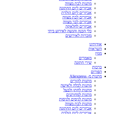
מתנות לבת מצווה
אביזרים ליום החתונה
אביזרים ליום הולדת
אביזרים לבת מצווה
אביזרים לבר מצווה
אביזרים לחלאקה
כלי הכנה והגשה לאירוע ביתי
מזכרות לאירועים
אודותינו
השראות
מגזין
מאמרים
שירי חתונה
ברכות
הפורום
מתנות מ- Aliexpress
מתנות להורים
מתנות לכלה ולאישה
מתנות לחתן ולבעל
מתנות למחותנים
מתנות לגיסים ולגיסות
מתנות לבת מצווה
אביזרים ליום החתונה
אביזרים ליום הולדת