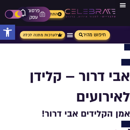
פרסום
מתנות מ- Aliexpress
התחברות
אייקון פ
פתיחת\ס
עסק
פתח 
חיפוש מהיר
לערכות מתנה לכלה
אבי דרור – קלידן
לאירועים
אמן הקלידים אבי דרור!