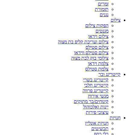
זמרים
תזמורת
נגנים
צילום
הפקות צילום
מגנטים
צילום וידאו
צילום ועריכת קליפ בת מצוה
צילום סטילס
צילום סטילס ווידאו
צילומי בוק לבת מצוה
צלמת וידאו
צלמת סטילס
קייטרינג ובר
קייטרינג בשרי
קייטרינג חלבי
קייטרינג פרווה
מגשי אירוח
קינוחים/בר מתוקים
יינות ואלכוהול
עיצובי פירות
חנויות
חנויות אונליין
תכשיטים
כלי כסף