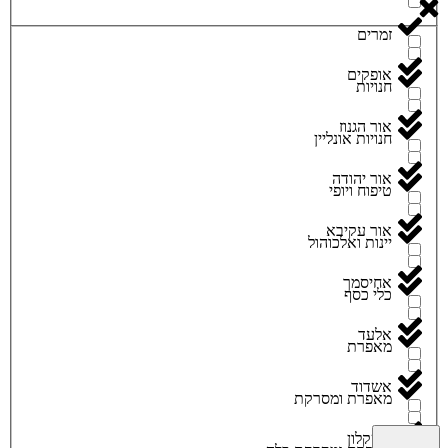
זמרים
אופקים
חנויות
אור הגנוז
חנויות אונליין
אור יהודה
טיפוח ויופי
אור עקיבא
יינות ואלכוהול
אחיסמך
כלי כסף
אלעד
מאפרת
אשדוד
מאפרת ומסרקת
אשקלון