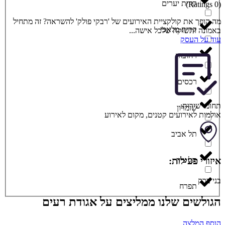
קרית יערים
(0 Ratings)
מה הופך את קולקציית האירועים של 'רבקי פולק' להשראה? זה מתחיל
קרית מלאכי
באמונה ותשוקה שלכל אישה...
עוד על העסק
רחובות
רכסים
תחומי שירות:
שומרון
אולמות לאירועים קטנים
,
מקום לאירוע
תל אביב
תל ציון
איזורי פעילות:
בני ברק
תפרח
הגולשים שלנו ממליצים על אגודת רעים
הוסף המלצה