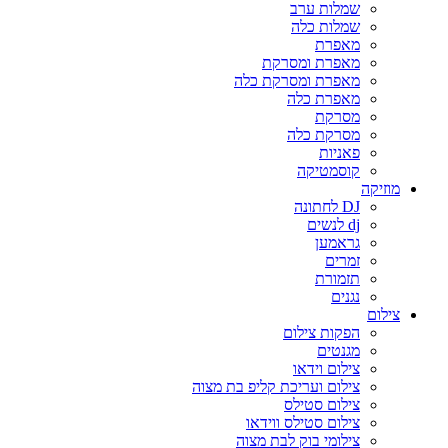
שמלות ערב
שמלות כלה
מאפרת
מאפרת ומסרקת
מאפרת ומסרקת כלה
מאפרת כלה
מסרקת
מסרקת כלה
פאניות
קוסמטיקה
מוזיקה
DJ לחתונה
dj לנשים
גראמען
זמרים
תזמורת
נגנים
צילום
הפקות צילום
מגנטים
צילום וידאו
צילום ועריכת קליפ בת מצוה
צילום סטילס
צילום סטילס ווידאו
צילומי בוק לבת מצוה