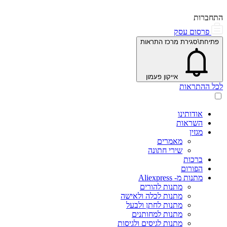
התחברות
פרסום עסק
פתיחת\סגירת מרכז התראות
אייקון פעמון
לכל ההתראות
אודותינו
השראות
מגזין
מאמרים
שירי חתונה
ברכות
הפורום
מתנות מ- Aliexpress
מתנות להורים
מתנות לכלה ולאישה
מתנות לחתן ולבעל
מתנות למחותנים
מתנות לגיסים ולגיסות