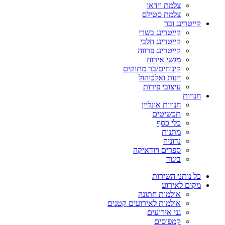
צלמת וידאו
צלמת סטילס
קייטרינג ובר
קייטרינג בשרי
קייטרינג חלבי
קייטרינג פרווה
מגשי אירוח
קינוחים/בר מתוקים
יינות ואלכוהול
עיצובי פירות
חנויות
חנויות אונליין
תכשיטים
כלי כסף
מתנות
נדוניה
ספרים ויודאיקה
ביגוד
כל נותני השירות
מקום לאירוע
אולמות חתונה
אולמות לאירועים קטנים
גני אירועים
קמפוסים