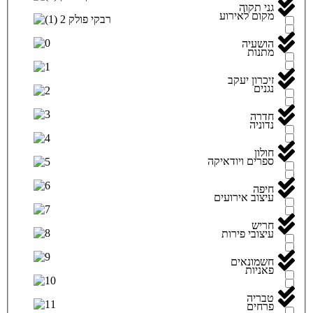
גני תקוה
מקום לאירוע
הושעיה
מתנות
זיכרון יעקב
נגנים
חדרה
נדוניה
חולון
ספרים ויודאיקה
חיפה
עיצוב אירועים
חריש
עיצובי פירות
חשמונאים
פאניות
טבריה
פרחים