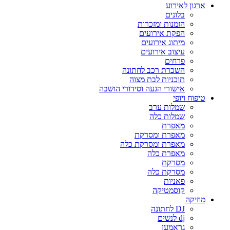
ארגון לאירוע
בלונים
הזמנות ומזכרות
הפקת אירועים
מיתוג אירועים
עיצוב אירועים
פרחים
השכרת רכב לחתונה
תוכניות לבת מצוה
אישורי הגעה וסידורי הושבה
טיפוח ויופי
שמלות ערב
שמלות כלה
מאפרת
מאפרת ומסרקת
מאפרת ומסרקת כלה
מאפרת כלה
מסרקת
מסרקת כלה
פאניות
קוסמטיקה
מוזיקה
DJ לחתונה
dj לנשים
גראמען