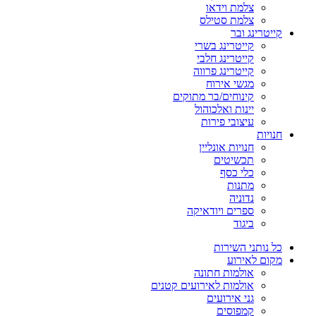
צלמת וידאו
צלמת סטילס
קייטרינג ובר
קייטרינג בשרי
קייטרינג חלבי
קייטרינג פרווה
מגשי אירוח
קינוחים/בר מתוקים
יינות ואלכוהול
עיצובי פירות
חנויות
חנויות אונליין
תכשיטים
כלי כסף
מתנות
נדוניה
ספרים ויודאיקה
ביגוד
כל נותני השירות
מקום לאירוע
אולמות חתונה
אולמות לאירועים קטנים
גני אירועים
קמפוסים