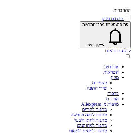
התחברות
פרסום עסק
פתיחת\סגירת מרכז התראות
אייקון פעמון
לכל ההתראות
אודותינו
השראות
מגזין
מאמרים
שירי חתונה
ברכות
הפורום
מתנות מ- Aliexpress
מתנות להורים
מתנות לכלה ולאישה
מתנות לחתן ולבעל
מתנות למחותנים
מתנות לגיסים ולגיסות