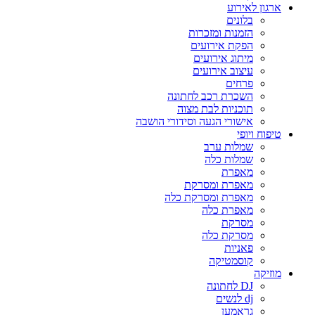
ארגון לאירוע
בלונים
הזמנות ומזכרות
הפקת אירועים
מיתוג אירועים
עיצוב אירועים
פרחים
השכרת רכב לחתונה
תוכניות לבת מצוה
אישורי הגעה וסידורי הושבה
טיפוח ויופי
שמלות ערב
שמלות כלה
מאפרת
מאפרת ומסרקת
מאפרת ומסרקת כלה
מאפרת כלה
מסרקת
מסרקת כלה
פאניות
קוסמטיקה
מוזיקה
DJ לחתונה
dj לנשים
גראמען