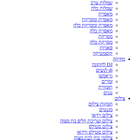
שמלות ערב
שמלות כלה
מאפרת
מאפרת ומסרקת
מאפרת ומסרקת כלה
מאפרת כלה
מסרקת
מסרקת כלה
פאניות
קוסמטיקה
מוזיקה
DJ לחתונה
dj לנשים
גראמען
זמרים
תזמורת
נגנים
צילום
הפקות צילום
מגנטים
צילום וידאו
צילום ועריכת קליפ בת מצוה
צילום סטילס
צילום סטילס ווידאו
צילומי בוק לבת מצוה