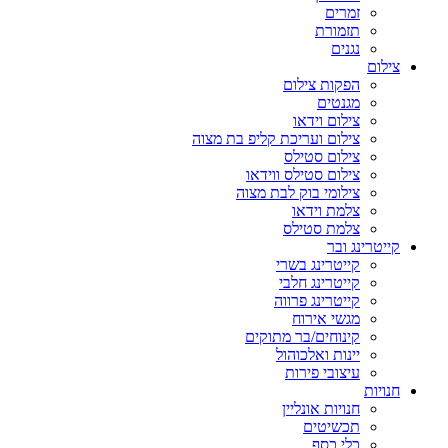
זמרים
תזמורת
נגנים
צילום
הפקות צילום
מגנטים
צילום וידאו
צילום ועריכת קליפ בת מצוה
צילום סטילס
צילום סטילס ווידאו
צילומי בוק לבת מצוה
צלמת וידאו
צלמת סטילס
קייטרינג ובר
קייטרינג בשרי
קייטרינג חלבי
קייטרינג פרווה
מגשי אירוח
קינוחים/בר מתוקים
יינות ואלכוהול
עיצובי פירות
חנויות
חנויות אונליין
תכשיטים
כלי כסף