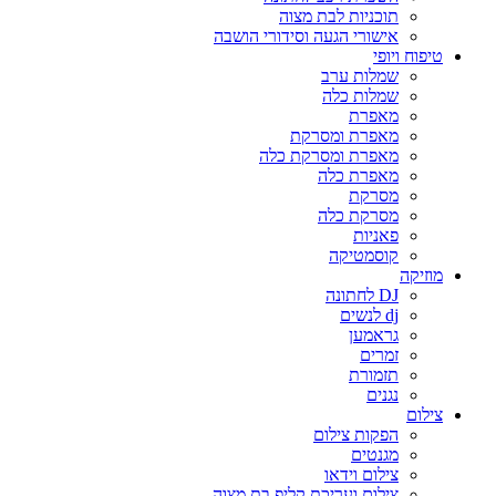
תוכניות לבת מצוה
אישורי הגעה וסידורי הושבה
טיפוח ויופי
שמלות ערב
שמלות כלה
מאפרת
מאפרת ומסרקת
מאפרת ומסרקת כלה
מאפרת כלה
מסרקת
מסרקת כלה
פאניות
קוסמטיקה
מוזיקה
DJ לחתונה
dj לנשים
גראמען
זמרים
תזמורת
נגנים
צילום
הפקות צילום
מגנטים
צילום וידאו
צילום ועריכת קליפ בת מצוה