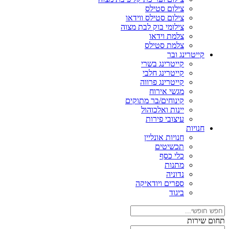
צילום סטילס
צילום סטילס ווידאו
צילומי בוק לבת מצוה
צלמת וידאו
צלמת סטילס
קייטרינג ובר
קייטרינג בשרי
קייטרינג חלבי
קייטרינג פרווה
מגשי אירוח
קינוחים/בר מתוקים
יינות ואלכוהול
עיצובי פירות
חנויות
חנויות אונליין
תכשיטים
כלי כסף
מתנות
נדוניה
ספרים ויודאיקה
ביגוד
תחום שירות