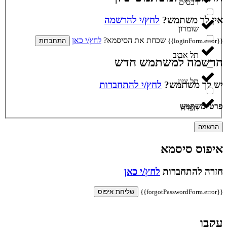
רכסים
אין לך משתמש?
לחץ/י להרשמה
שומרון
שכחת את הסיסמא?
לחץ/י כאן
{{loginForm.error}}
התחברות
תל אביב
הרשמה למשתמש חדש
תל ציון
יש לך משתמש?
לחץ/י להתחברות
פרטי משתמש
תפרח
הרשמה
איפוס סיסמא
חזרה להתחברות
לחץ/י כאן
{{forgotPasswordForm.error}}
שליחת איפוס
עקבו