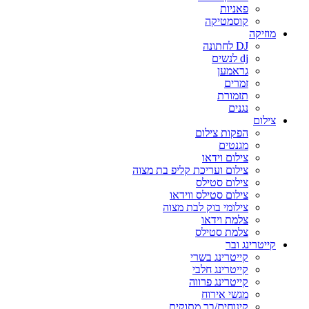
פאניות
קוסמטיקה
מוזיקה
DJ לחתונה
dj לנשים
גראמען
זמרים
תזמורת
נגנים
צילום
הפקות צילום
מגנטים
צילום וידאו
צילום ועריכת קליפ בת מצוה
צילום סטילס
צילום סטילס ווידאו
צילומי בוק לבת מצוה
צלמת וידאו
צלמת סטילס
קייטרינג ובר
קייטרינג בשרי
קייטרינג חלבי
קייטרינג פרווה
מגשי אירוח
קינוחים/בר מתוקים