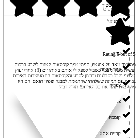
עין הבשור
תכשיטים
עמנואל
עפולה
ערד
Rating 5 out of 5
ממליצה מאד על אוונטיו, קניתי ממך קופסאות קטנות לשבע ברכות
פתח תקווה
ועשית מעל ומעבר בשביל לספק לי אותם באותו יום (!!) אחרי יעוץ
טלפוני והכל בסבלנות וברצון לסייע והקופסאות היו מעוצבות באיכות
גבוהה עם תמונה ששלחתי שהתאמת למבנה ופפיון תואם. הם היו
צפריה
מושלמות ועשו את כל האירוע! תודה רבה!
צפת
קוממיות
קריית אתא