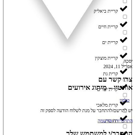
קריית ביאליק
קריית חיים
קריית ים
קריית מוצקין
יסכה
אפריל 11, 2024
קרית גת
צרו קשר עם
אוונטיו – מיתוג אירועים
קרית יערים
טלפון
קרית מלאכי
יש להרשם/להתחבר על מנת לשלוח הודעה לספק זה
התחברות / הרשמה
רחובות
התחבר/י למשתמש שלך