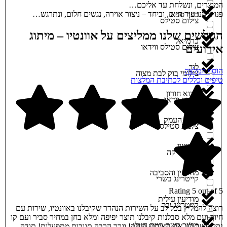
המוצרים, ונשלחת עד אליכם…
פנו אלינו עוד היום, וביחד – ניצור אוירה, נגשים חלום, ונתרגש…
כפר סבא
צילום סטילס
הגולשים שלנו ממליצים על אוונטיו – מיתוג
כרמיאל
צילום סטילס ווידאו
אירועים
לוד
הוסף המלצה
צילומי בוק לבת מצוה
טיפים וכללים לכתיבת המלצות
מבוא חורון
צלמת וידאו
מגדל העמק
צלמת סטילס
מודיעין
קוסמטיקה
מודיעין והסביבה
קייטרינג בשרי
Rating 5 out of 5
מודיעין עילית
קייטרינג ובר
רוצה להמליץ בכל לב על השירות הנהדר שקיבלנו באוונטיו, שירות עם
חיוך ועם מלא סבלנות קיבלנו תוצר יפיפה ומלא בחן במחיר סביר ועם קו
מושב קשת רמת הגולן
נקי, עשה לנו את האירוע בענק! וגרר הרבה תגובות מתפעלות! תודה