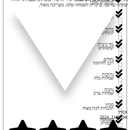
קייטרינג חלבי
שהיית שותפה עיקרית לשמחה שלנו, מעריכה מאוד,
מירון
קייטרינג פרווה
מתתיהו
קינוחים/בר מתוקים
נוף כינרת
קמפוסים
נחלים
רכב לחתונה
נתיבות
שמלות כלה
נתניה
שמלות ערב
סביון
תוכניות לבת מצוה
אסתי
אפריל 11, 2024
ספסופה
תזמורת