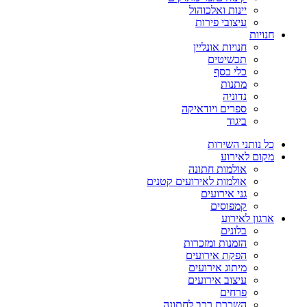
יינות ואלכוהול
עיצובי פירות
חנויות
חנויות אונליין
תכשיטים
כלי כסף
מתנות
נדוניה
ספרים ויודאיקה
ביגוד
כל נותני השירות
מקום לאירוע
אולמות חתונה
אולמות לאירועים קטנים
גני אירועים
קמפוסים
ארגון לאירוע
בלונים
הזמנות ומזכרות
הפקת אירועים
מיתוג אירועים
עיצוב אירועים
פרחים
השכרת רכב לחתונה