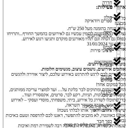
חדרה
נדוניה
איזורי פעילות:
חולון
כל הארץ
ספרים ויודאיקה
מבצע!
10% הנחה בהזמנה מעל 250 ש"ח.
חיפה
נצלו את ההזדמנות להזמין עכשיו גם לאירועים בהמשך החורף...ותרויחו
עיצוב אירועים
כפול! גם הנחה וגם תהיו מאורגנים מוקדם ותגיעו רגוע לאירוע.
בתוקף עד 31/01/2024
חריש
אודות עסק:
עיצובי פירות
אוונטיו.
חשמונאים
בוטיק למיתוג אירועים.
פאניות
אוהבים אירועים, נושמים עיצוב, מגשימים חלומות.
מאפשרים לכם לרגש להתרגש באירוע שלכם, ליצור אווירה ולהגשים
טבריה
חלום – בקלות!
פרחים
הכל במקום אחד!
החל מקינוחים ומתוקים לבר בליגת על… ועד למוצרי עריכה ממותגים,
יסודות
קופסאות, מדבקות, תגיות, רקע לבר, סרטים, אקססוריז ועוד..
צילום
כדי שתוכלו לשדרג כל אירוע, ביתי, משפחתי, מוסדי ועסקי – לאירוע
ייחודי, אישי, מכבד ומעורר השראה,
ירושלים והסביבה
צילום וידאו
שישאיר חותם ויהפוך אותו לבלתי נשכח!
אנחנו באוונטיו, לא מוכנים להתפשר, דאגנו לכם להדפסה וטעם באיכות
גבוהה.
כפר חבד
צילום ועריכת קליפ בת מצוה
שנארזת בקפידה, באכפתיות ובאהבה רבה לשמירת רמת ואיכות