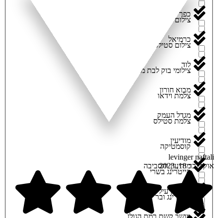
כפר סבא
צילום סטילס
כרמיאל
צילום סטילס ווידאו
לוד
צילומי בוק לבת מצוה
מבוא חורון
צלמת וידאו
מגדל העמק
צלמת סטילס
מודיעין
קוסמטיקה
levinger naftali
מודיעין והסביבה
אוקטובר 18, 2023
קייטרינג בשרי
מודיעין עילית
קייטרינג ובר
מושב קשת רמת הגולן