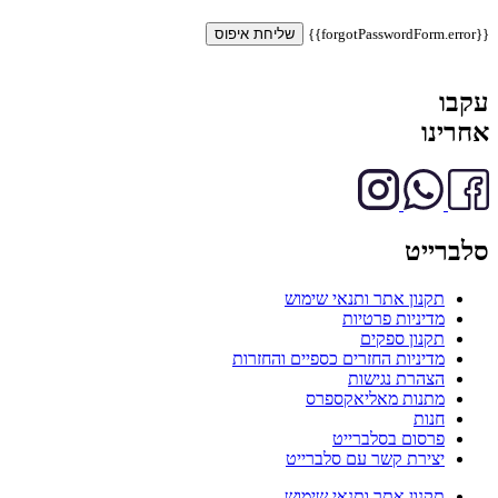
{{forgotPasswordForm.error}}
שליחת איפוס
עקבו
אחרינו
סלברייט
תקנון אתר ותנאי שימוש
מדיניות פרטיות
תקנון ספקים
מדיניות החזרים כספיים והחזרות
הצהרת נגישות
מתנות מאליאקספרס
חנות
פרסום בסלברייט
יצירת קשר עם סלברייט
תקנון אתר ותנאי שימוש