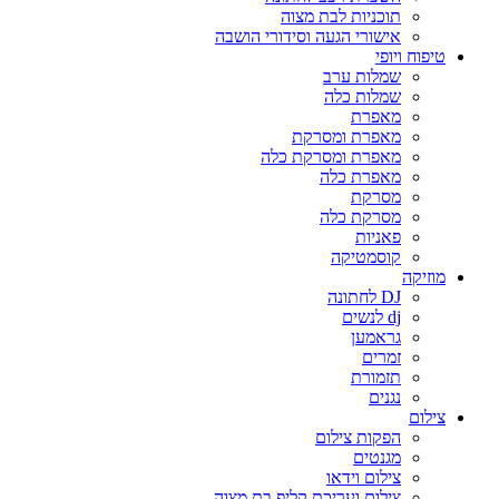
תוכניות לבת מצוה
אישורי הגעה וסידורי הושבה
טיפוח ויופי
שמלות ערב
שמלות כלה
מאפרת
מאפרת ומסרקת
מאפרת ומסרקת כלה
מאפרת כלה
מסרקת
מסרקת כלה
פאניות
קוסמטיקה
מוזיקה
DJ לחתונה
dj לנשים
גראמען
זמרים
תזמורת
נגנים
צילום
הפקות צילום
מגנטים
צילום וידאו
צילום ועריכת קליפ בת מצוה