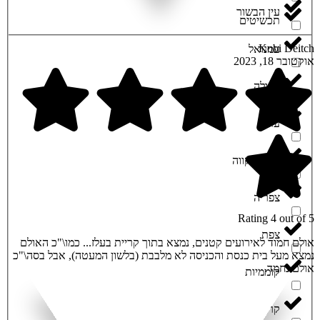
עין הבשור
תכשיטים
Kobi Deitch
עמנואל
אוקטובר 18, 2023
עפולה
ערד
פתח תקווה
צפריה
Rating 4 out of 5
צפת
אולם חמוד לאירועים קטנים, נמצא בתוך קריית בעלז... כמו\"כ האולם
נמצא מעל בית כנסת והכניסה לא מלבבת (בלשון המעטה), אבל בסה\"כ
אולם נחמד.
קוממיות
קריית אתא