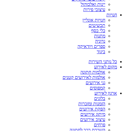
יינות ואלכוהול
עיצובי פירות
חנויות
חנויות אונליין
תכשיטים
כלי כסף
מתנות
נדוניה
ספרים ויודאיקה
ביגוד
כל נותני השירות
מקום לאירוע
אולמות חתונה
אולמות לאירועים קטנים
גני אירועים
קמפוסים
ארגון לאירוע
בלונים
הזמנות ומזכרות
הפקת אירועים
מיתוג אירועים
עיצוב אירועים
פרחים
השכרת רכב לחתונה