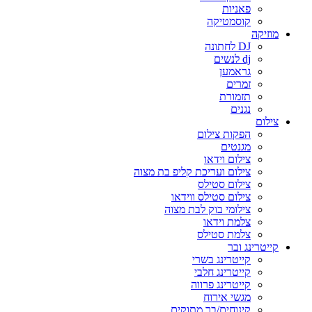
פאניות
קוסמטיקה
מוזיקה
DJ לחתונה
dj לנשים
גראמען
זמרים
תזמורת
נגנים
צילום
הפקות צילום
מגנטים
צילום וידאו
צילום ועריכת קליפ בת מצוה
צילום סטילס
צילום סטילס ווידאו
צילומי בוק לבת מצוה
צלמת וידאו
צלמת סטילס
קייטרינג ובר
קייטרינג בשרי
קייטרינג חלבי
קייטרינג פרווה
מגשי אירוח
קינוחים/בר מתוקים