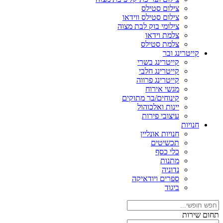
צילום סטילס
צילום סטילס ווידאו
צילומי בוק לבת מצוה
צלמת וידאו
צלמת סטילס
קייטרינג ובר
קייטרינג בשרי
קייטרינג חלבי
קייטרינג פרווה
מגשי אירוח
קינוחים/בר מתוקים
יינות ואלכוהול
עיצובי פירות
חנויות
חנויות אונליין
תכשיטים
כלי כסף
מתנות
נדוניה
ספרים ויודאיקה
ביגוד
תחום שירות