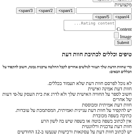
מקצועיות
3/span>
2/span>
1/span>
5/span>
4/span>
Content
Image
Submit
טיפים וכללים לכתיבת חוות דעת
כדי שחוות הדעת שלך תעזור לגולשים אחרים לקבל החלטה צרכנית נכונה, חשוב להקפיד על
הכללים הבאים:
לא נוכל לפרסם חוות דעת שלא תעמוד בכללים.
חוות דעת אמינה ואישית
חשוב לספר על החוויה האישית שלך ולא לדרג את בית העסק על-פי דעות
של אחרים
חוות דעת אמיתית ומבוססת
יש להקפיד על חוות דעת עניינית ואמיתית, המסתמכת על עובדות.
כתיבה בשפה מכובדת
אין לכתוב בשפה בוטה או בשפה שיש בה לשון הרע
חוות דעת עדכנית ורלוונטית
יש לכתוב חוות דעת על עסקאות ורכישות שנעשו ב-12 החודשים