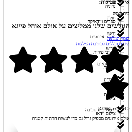
איזורי פעילות:
חדרה
נדוניה
בית שמש
חולון
ספרים ויודאיקה
הגולשים שלנו ממליצים על אולם אוהל פייגא
חיפה
עיצוב אירועים
הוסף המלצה
טיפים וכללים לכתיבת המלצות
חריש
עיצובי פירות
חשמונאים
פאניות
טבריה
פרחים
יסודות
צילום
Rating 5 out of 5
ירושלים והסביבה
צילום וידאו
אולם אירועים מספיק גדול גם כדי לעשות חתונות קטנות
כפר חבד
צילום ועריכת קליפ בת מצוה