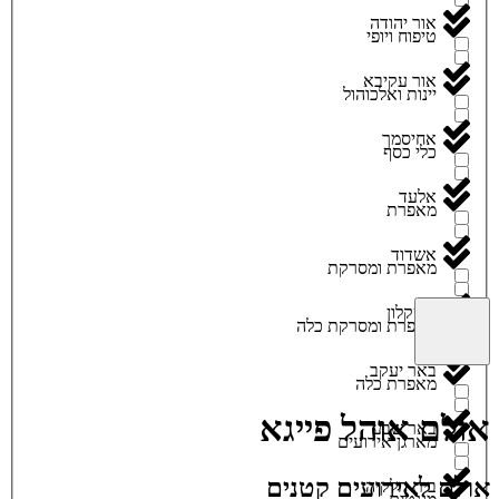
אור יהודה
טיפוח ויופי
אור עקיבא
יינות ואלכוהול
אחיסמך
כלי כסף
אלעד
מאפרת
אשדוד
מאפרת ומסרקת
אשקלון
מאפרת ומסרקת כלה
באר יעקב
מאפרת כלה
אולם אוהל פייגא
באר שבע
מארגן אירועים
אולם לאירועים קטנים
בית חלקיה