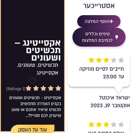
אסטרייכער
הוסף המלצה
טיפים וכללים
אקסייטינג –
לכתיבת המלצות
תכשיטים
ושעונים
Rating 3 out of 5
תכשיטים. שעוננים.
חייבים לסיים מוזיקה
אקסייטינג
עד 23:00
5/5 Rating
שמירה ברש
(1 Ratings)
ישראל איכנטל
אקסייטינג - תכשיטים ושעונים
בקניון השדרה מחפשים
אוקטובר 19, 2023
תכשיט שיאיר אתכם או שעון
שיעניק לכם סטייל?...
Rating 3 out of 5
עוד על העסק