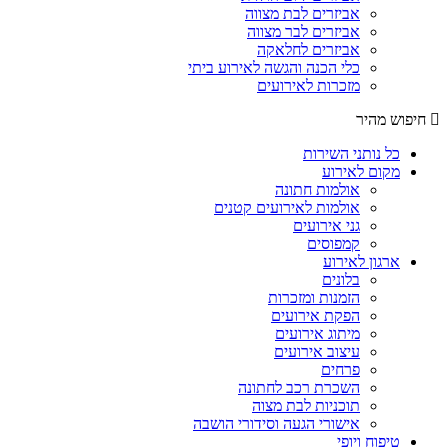
אביזרים לבת מצווה
אביזרים לבר מצווה
אביזרים לחלאקה
כלי הכנה והגשה לאירוע ביתי
מזכרות לאירועים
חיפוש מהיר
כל נותני השירות
מקום לאירוע
אולמות חתונה
אולמות לאירועים קטנים
גני אירועים
קמפוסים
ארגון לאירוע
בלונים
הזמנות ומזכרות
הפקת אירועים
מיתוג אירועים
עיצוב אירועים
פרחים
השכרת רכב לחתונה
תוכניות לבת מצוה
אישורי הגעה וסידורי הושבה
טיפוח ויופי