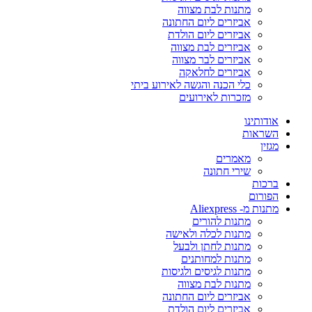
מתנות לבת מצווה
אביזרים ליום החתונה
אביזרים ליום הולדת
אביזרים לבת מצווה
אביזרים לבר מצווה
אביזרים לחלאקה
כלי הכנה והגשה לאירוע ביתי
מזכרות לאירועים
אודותינו
השראות
מגזין
מאמרים
שירי חתונה
ברכות
הפורום
מתנות מ- Aliexpress
מתנות להורים
מתנות לכלה ולאישה
מתנות לחתן ולבעל
מתנות למחותנים
מתנות לגיסים ולגיסות
מתנות לבת מצווה
אביזרים ליום החתונה
אביזרים ליום הולדת