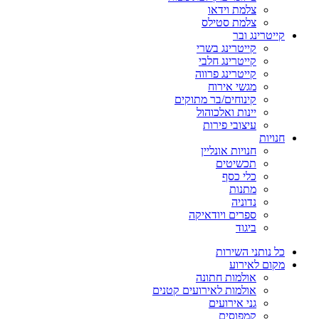
צלמת וידאו
צלמת סטילס
קייטרינג ובר
קייטרינג בשרי
קייטרינג חלבי
קייטרינג פרווה
מגשי אירוח
קינוחים/בר מתוקים
יינות ואלכוהול
עיצובי פירות
חנויות
חנויות אונליין
תכשיטים
כלי כסף
מתנות
נדוניה
ספרים ויודאיקה
ביגוד
כל נותני השירות
מקום לאירוע
אולמות חתונה
אולמות לאירועים קטנים
גני אירועים
קמפוסים