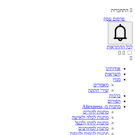
התחברות
פרסום עסק
פתיחת\סגירת מרכז התראות
אייקון פעמון
לכל ההתראות
אודותינו
השראות
מגזין
מאמרים
שירי חתונה
ברכות
הפורום
מתנות מ- Aliexpress
מתנות להורים
מתנות לכלה ולאישה
מתנות לחתן ולבעל
מתנות למחותנים
מתנות לגיסים ולגיסות