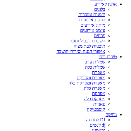
ארגון לאירוע
בלונים
הזמנות ומזכרות
הפקת אירועים
מיתוג אירועים
עיצוב אירועים
פרחים
השכרת רכב לחתונה
תוכניות לבת מצוה
אישורי הגעה וסידורי הושבה
טיפוח ויופי
שמלות ערב
שמלות כלה
מאפרת
מאפרת ומסרקת
מאפרת ומסרקת כלה
מאפרת כלה
מסרקת
מסרקת כלה
פאניות
קוסמטיקה
מוזיקה
DJ לחתונה
dj לנשים
גראמען