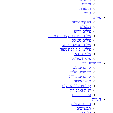
זמרים
תזמורת
נגנים
צילום
הפקות צילום
מגנטים
צילום וידאו
צילום ועריכת קליפ בת מצוה
צילום סטילס
צילום סטילס ווידאו
צילומי בוק לבת מצוה
צלמת וידאו
צלמת סטילס
קייטרינג ובר
קייטרינג בשרי
קייטרינג חלבי
קייטרינג פרווה
מגשי אירוח
קינוחים/בר מתוקים
יינות ואלכוהול
עיצובי פירות
חנויות
חנויות אונליין
תכשיטים
כלי כסף