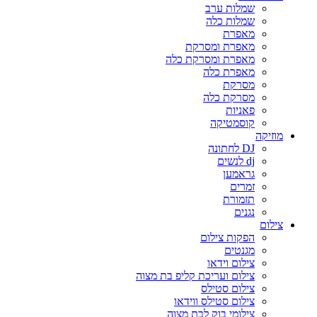
שמלות ערב
שמלות כלה
מאפרת
מאפרת ומסרקת
מאפרת ומסרקת כלה
מאפרת כלה
מסרקת
מסרקת כלה
פאניות
קוסמטיקה
מוזיקה
DJ לחתונה
dj לנשים
גראמען
זמרים
תזמורת
נגנים
צילום
הפקות צילום
מגנטים
צילום וידאו
צילום ועריכת קליפ בת מצוה
צילום סטילס
צילום סטילס ווידאו
צילומי בוק לבת מצוה