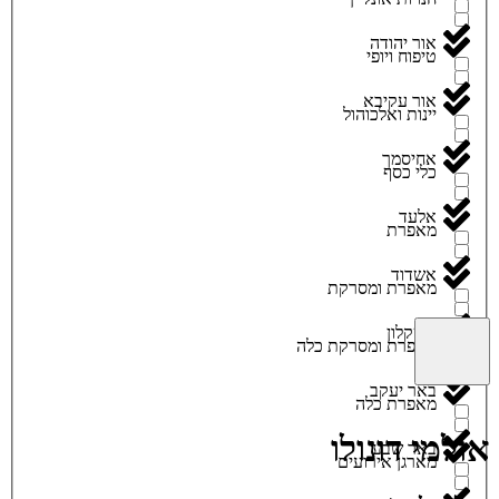
אור יהודה
טיפוח ויופי
אור עקיבא
יינות ואלכוהול
אחיסמך
כלי כסף
אלעד
מאפרת
אשדוד
מאפרת ומסרקת
אשקלון
מאפרת ומסרקת כלה
באר יעקב
מאפרת כלה
אולמי דונולו
באר שבע
מארגן אירועים