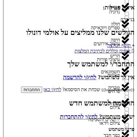
איזורי פעילות:
חדרה
נדוניה
בני ברק
חולון
ספרים ויודאיקה
הגולשים שלנו ממליצים על אולמי דונולו
חיפה
עיצוב אירועים
הוסף המלצה
טיפים וכללים לכתיבת המלצות
חריש
עיצובי פירות
התחבר/י למשתמש שלך
חשמונאים
פאניות
אין לך משתמש?
לחץ/י להרשמה
טבריה
שכחת את הסיסמא?
לחץ/י כאן
{{loginForm.error}}
התחברות
פרחים
הרשמה למשתמש חדש
יסודות
צילום
יש לך משתמש?
לחץ/י להתחברות
ירושלים והסביבה
צילום וידאו
פרטי משתמש
כפר חבד