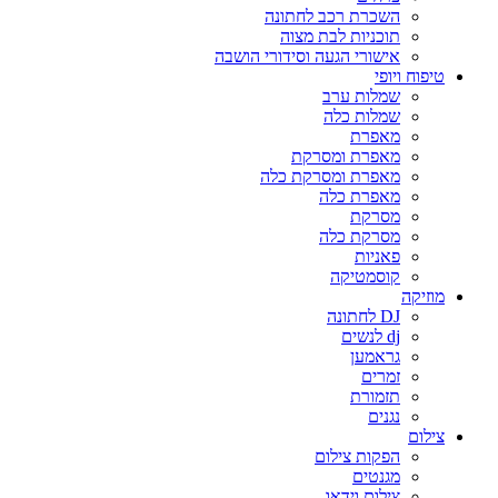
השכרת רכב לחתונה
תוכניות לבת מצוה
אישורי הגעה וסידורי הושבה
טיפוח ויופי
שמלות ערב
שמלות כלה
מאפרת
מאפרת ומסרקת
מאפרת ומסרקת כלה
מאפרת כלה
מסרקת
מסרקת כלה
פאניות
קוסמטיקה
מוזיקה
DJ לחתונה
dj לנשים
גראמען
זמרים
תזמורת
נגנים
צילום
הפקות צילום
מגנטים
צילום וידאו