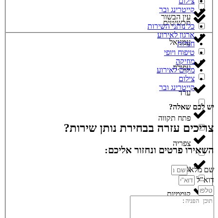
צילום
קייטרינג ובר
עין הבשור
תכשיטים
כל נותני השירות
ארגון לאירוע
עמנואל
חנויות
טיפוח ויופי
מוזיקה
עפולה
מקום לאירוע
צילום
קייטרינג ובר
ערד
יש לכם שאלה?
פתח תקווה
צריכים עזרה בבחירת נותן שירות?
צפריה
השאירו פרטים ונחזור אליכם:
צפת
שם מלא
דוא"ל
קוממיות