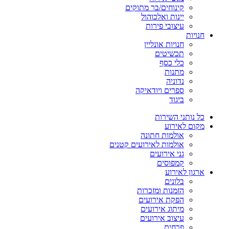
קינוחים/בר מתוקים
יינות ואלכוהול
עיצובי פירות
חנויות
חנויות אונליין
תכשיטים
כלי כסף
מתנות
נדוניה
ספרים ויודאיקה
ביגוד
כל נותני השירות
מקום לאירוע
אולמות חתונה
אולמות לאירועים קטנים
גני אירועים
קמפוסים
ארגון לאירוע
בלונים
הזמנות ומזכרות
הפקת אירועים
מיתוג אירועים
עיצוב אירועים
פרחים