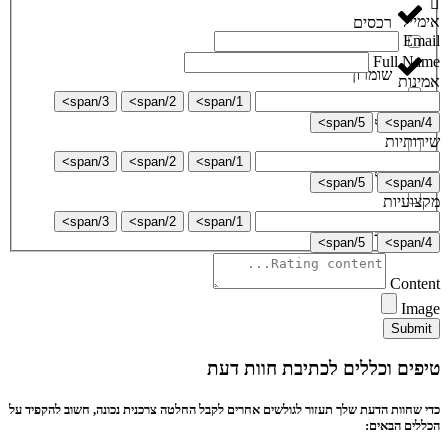
אימייל
רכסים
Email
Full Name
שומרון
אמינות
3/span>
2/span>
1/span>
5/span>
4/span>
תל אביב
שירותיות
3/span>
2/span>
1/span>
תל ציון
5/span>
4/span>
מקצועיות
3/span>
2/span>
1/span>
תפרח
5/span>
4/span>
Content
Image
Submit
טיפים וכללים לכתיבת חוות דעת
כדי שחוות הדעת שלך תעזור לגולשים אחרים לקבל החלטה צרכנית נכונה, חשוב להקפיד על
הכללים הבאים: