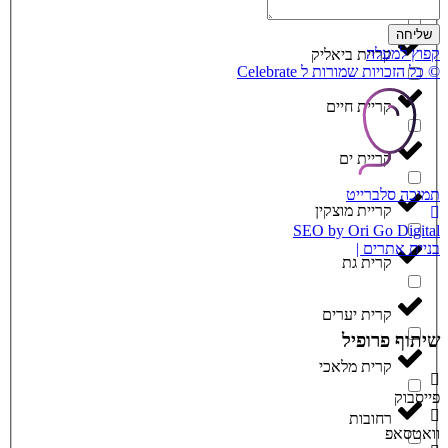
קריית אתא
שליחה
קפוץ למעלה
קריית ביאליק
© כל הזכויות שמורות ל Celebrate
קריית חיים
קריית ים
תמיכה סלברייט
קריית מוצקין
SEO by Ori Go Digital
בניית אתרים |
קרית גת
קרית יערים
שיתוף פרופיל
קרית מלאכי
פייסבוק
רחובות
וואטסאפ