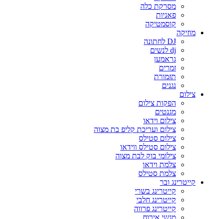
מסרקת כלה
פאניות
קוסמטיקה
מוזיקה
DJ לחתונה
dj לנשים
גראמען
זמרים
תזמורת
נגנים
צילום
הפקות צילום
מגנטים
צילום וידאו
צילום ועריכת קליפ בת מצוה
צילום סטילס
צילום סטילס ווידאו
צילומי בוק לבת מצוה
צלמת וידאו
צלמת סטילס
קייטרינג ובר
קייטרינג בשרי
קייטרינג חלבי
קייטרינג פרווה
מגשי אירוח