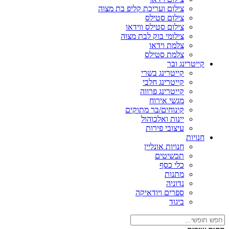
צילום ועריכת קליפ בת מצוה
צילום סטילס
צילום סטילס ווידאו
צילומי בוק לבת מצוה
צלמת וידאו
צלמת סטילס
קייטרינג ובר
קייטרינג בשרי
קייטרינג חלבי
קייטרינג פרווה
מגשי אירוח
קינוחים/בר מתוקים
יינות ואלכוהול
עיצובי פירות
חנויות
חנויות אונליין
תכשיטים
כלי כסף
מתנות
נדוניה
ספרים ויודאיקה
ביגוד