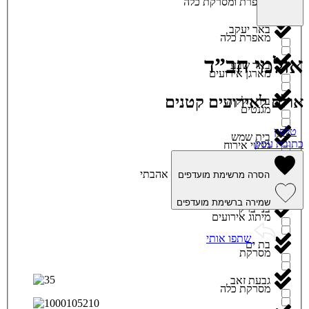
מאפרת ומסרקת כלה
באר יעקב
מאפרת כלה
אולמי חב”ד
באר שבע
מארגן אירועים
אולם לאירועים קטנים
בית חלקיה
מגנטים
טלפון
בית שמש
כתובת עסק
מגשי אירוח
ביתר עילית
אהבתי
הסרה מרשימת מועדפים
מוזיקה
שמירה ברשימת מועדפים
בני ברק
מיתוג אירועים
שתפו אותי
בת ים
מסרקת
גבעת זאב
מסרקת כלה