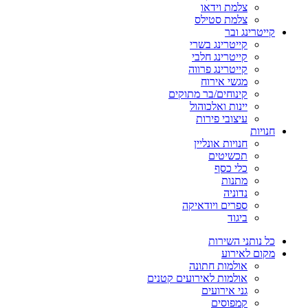
צלמת וידאו
צלמת סטילס
קייטרינג ובר
קייטרינג בשרי
קייטרינג חלבי
קייטרינג פרווה
מגשי אירוח
קינוחים/בר מתוקים
יינות ואלכוהול
עיצובי פירות
חנויות
חנויות אונליין
תכשיטים
כלי כסף
מתנות
נדוניה
ספרים ויודאיקה
ביגוד
כל נותני השירות
מקום לאירוע
אולמות חתונה
אולמות לאירועים קטנים
גני אירועים
קמפוסים