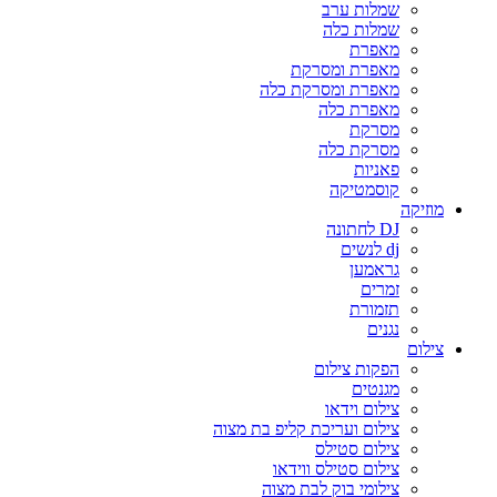
שמלות ערב
שמלות כלה
מאפרת
מאפרת ומסרקת
מאפרת ומסרקת כלה
מאפרת כלה
מסרקת
מסרקת כלה
פאניות
קוסמטיקה
מוזיקה
DJ לחתונה
dj לנשים
גראמען
זמרים
תזמורת
נגנים
צילום
הפקות צילום
מגנטים
צילום וידאו
צילום ועריכת קליפ בת מצוה
צילום סטילס
צילום סטילס ווידאו
צילומי בוק לבת מצוה