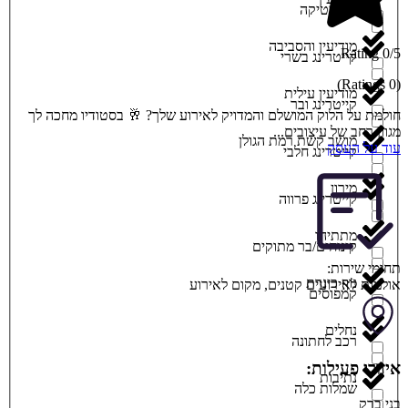
קוסמטיקה
מודיעין והסביבה
0/5 Rating
קייטרינג בשרי
(0 Ratings)
מודיעין עילית
קייטרינג ובר
חולמת על הלוק המושלם והמדויק לאירוע שלך? 🥂 בסטודיו מחכה לך
מגוון רחב של עיצובים...
מושב קשת רמת הגולן
עוד על העסק
קייטרינג חלבי
מירון
קייטרינג פרווה
מתתיהו
קינוחים/בר מתוקים
תחומי שירות:
נוף כינרת
אולמות לאירועים קטנים
,
מקום לאירוע
קמפוסים
נחלים
רכב לחתונה
איזורי פעילות:
נתיבות
שמלות כלה
בני ברק