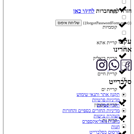
חזרה להתחברות
לחץ/י כאן
צפת
{{forgotPasswordForm.error}}
שליחת איפוס
קוממיות
עקבו
קריית אתא
אחרינו
קריית ביאליק
קריית חיים
סלברייט
קריית ים
תקנון אתר ותנאי שימוש
מדיניות פרטיות
קריית מוצקין
תקנון ספקים
מדיניות החזרים כספיים והחזרות
הצהרת נגישות
קרית גת
מתנות מאליאקספרס
חנות
פרסום בסלברייט