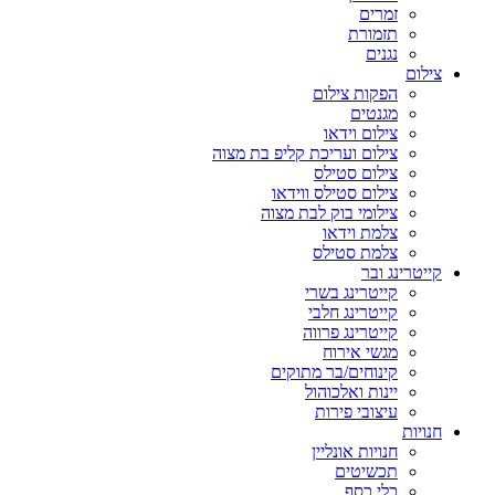
זמרים
תזמורת
נגנים
צילום
הפקות צילום
מגנטים
צילום וידאו
צילום ועריכת קליפ בת מצוה
צילום סטילס
צילום סטילס ווידאו
צילומי בוק לבת מצוה
צלמת וידאו
צלמת סטילס
קייטרינג ובר
קייטרינג בשרי
קייטרינג חלבי
קייטרינג פרווה
מגשי אירוח
קינוחים/בר מתוקים
יינות ואלכוהול
עיצובי פירות
חנויות
חנויות אונליין
תכשיטים
כלי כסף