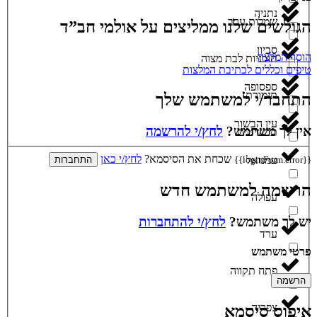
נתניה
שמלות ערב
הגולשים שלנו ממליצים על אולמי חב”ד
סביון
הוסף המלצה
תוכניות לבת מצוה
טיפים וכללים לכתיבת המלצות
ספסופה
תזמורת
התחבר/י למשתמש שלך
עין הבשור
אין לך משתמש?
לחץ/י להרשמה
תכשיטים
שכחת את הסיסמא?
לחץ/י כאן
עמנואל
{{loginForm.error}}
התחברות
הרשמה למשתמש חדש
עפולה
יש לך משתמש?
לחץ/י להתחברות
ערד
פרטי משתמש
פתח תקווה
הרשמה
צפריה
איפוס סיסמא