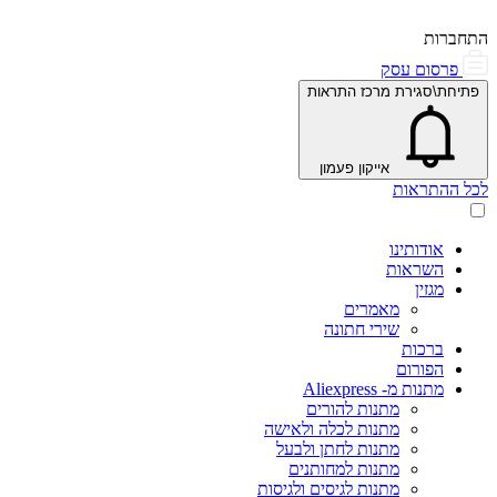
התחברות
פרסום עסק
פתיחת\סגירת מרכז התראות
אייקון פעמון
לכל ההתראות
אודותינו
השראות
מגזין
מאמרים
שירי חתונה
ברכות
הפורום
מתנות מ- Aliexpress
מתנות להורים
מתנות לכלה ולאישה
מתנות לחתן ולבעל
מתנות למחותנים
מתנות לגיסים ולגיסות