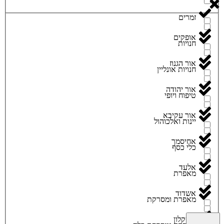
זמרים
אופקים
חנויות
אור הגנוז
חנויות אונליין
אור יהודה
טיפוח ויופי
אור עקיבא
יינות ואלכוהול
אחיסמך
כלי כסף
אלעד
מאפרת
אשדוד
מאפרת ומסרקת
אשקלון