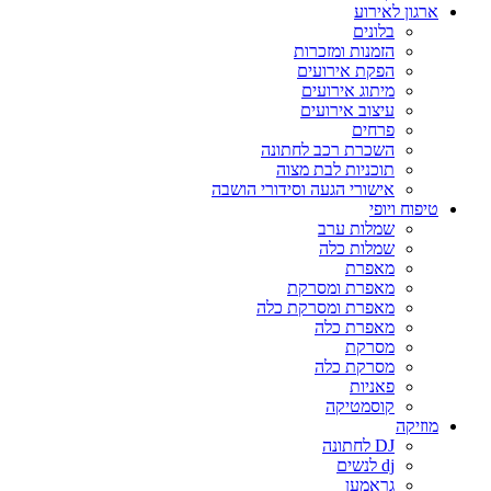
ארגון לאירוע
בלונים
הזמנות ומזכרות
הפקת אירועים
מיתוג אירועים
עיצוב אירועים
פרחים
השכרת רכב לחתונה
תוכניות לבת מצוה
אישורי הגעה וסידורי הושבה
טיפוח ויופי
שמלות ערב
שמלות כלה
מאפרת
מאפרת ומסרקת
מאפרת ומסרקת כלה
מאפרת כלה
מסרקת
מסרקת כלה
פאניות
קוסמטיקה
מוזיקה
DJ לחתונה
dj לנשים
גראמען