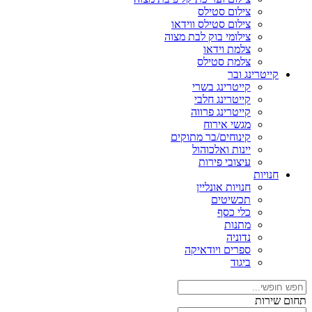
צילום סטילס
צילום סטילס ווידאו
צילומי בוק לבת מצוה
צלמת וידאו
צלמת סטילס
קייטרינג ובר
קייטרינג בשרי
קייטרינג חלבי
קייטרינג פרווה
מגשי אירוח
קינוחים/בר מתוקים
יינות ואלכוהול
עיצובי פירות
חנויות
חנויות אונליין
תכשיטים
כלי כסף
מתנות
נדוניה
ספרים ויודאיקה
ביגוד
תחום שירות