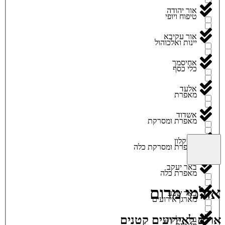
אור יהודה
טיפוח ויופי
אור עקיבא
יינות ואלכוהול
אחיסמך
כלי כסף
אלעד
מאפרת
אשדוד
מאפרת ומסרקת
אשקלון
מאפרת ומסרקת כלה
באר יעקב
מאפרת כלה
אולמי מרום
באר שבע
מארגן אירועים
אולם לאירועים קטנים
בית חלקיה