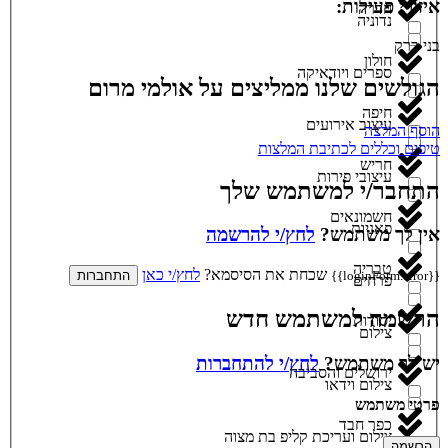
איזורי פעילות:
חדרה
נדוניה
בני ברק
חולון
ספרים ויודאיקה
הגולשים שלנו ממליצים על אולמי מרום
חיפה
עיצוב אירועים
הוסף המלצה
טיפים וכללים לכתיבת המלצות
חריש
עיצובי פירות
התחבר/י למשתמש שלך
חשמונאים
פאניות
אין לך משתמש?
לחץ/י להרשמה
טבריה
שכחת את הסיסמא?
לחץ/י כאן
{{loginForm.error}}
התחברות
פרחים
הרשמה למשתמש חדש
יסודות
צילום
יש לך משתמש?
לחץ/י להתחברות
ירושלים והסביבה
צילום וידאו
פרטי משתמש
כפר חבד
צילום ועריכת קליפ בת מצוה
הרשמה