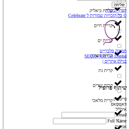
שליחה
קפוץ למעלה
קריית ביאליק
© כל הזכויות שמורות ל Celebrate
קריית חיים
קריית ים
תמיכה סלברייט
קריית מוצקין
SEO by Ori Go Digital
בניית אתרים |
קרית גת
קרית יערים
שיתוף פרופיל
פייסבוק
קרית מלאכי
וואטסאפ
אימייל
Email
רחובות
Full Name
אמינות