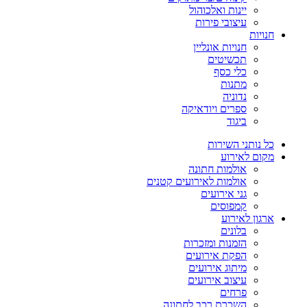
יינות ואלכוהול
עיצובי פירות
חנויות
חנויות אונליין
תכשיטים
כלי כסף
מתנות
נדוניה
ספרים ויודאיקה
ביגוד
כל נותני השירות
מקום לאירוע
אולמות חתונה
אולמות לאירועים קטנים
גני אירועים
קמפוסים
ארגון לאירוע
בלונים
הזמנות ומזכרות
הפקת אירועים
מיתוג אירועים
עיצוב אירועים
פרחים
השכרת רכב לחתונה