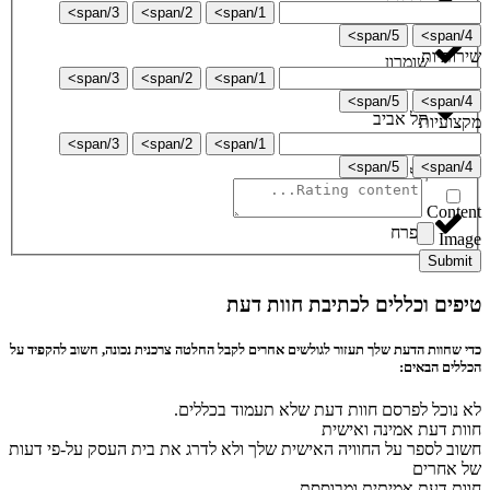
רכסים
3/span>
2/span>
1/span>
5/span>
4/span>
שירותיות
שומרון
3/span>
2/span>
1/span>
5/span>
4/span>
תל אביב
מקצועיות
3/span>
2/span>
1/span>
5/span>
4/span>
תל ציון
Content
תפרח
Image
Submit
טיפים וכללים לכתיבת חוות דעת
כדי שחוות הדעת שלך תעזור לגולשים אחרים לקבל החלטה צרכנית נכונה, חשוב להקפיד על
הכללים הבאים:
לא נוכל לפרסם חוות דעת שלא תעמוד בכללים.
חוות דעת אמינה ואישית
חשוב לספר על החוויה האישית שלך ולא לדרג את בית העסק על-פי דעות
של אחרים
חוות דעת אמיתית ומבוססת