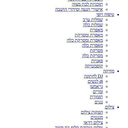
תוכניות לבת מצוה
אישורי הגעה וסידורי הושבה
טיפוח ויופי
שמלות ערב
שמלות כלה
מאפרת
מאפרת ומסרקת
מאפרת ומסרקת כלה
מאפרת כלה
מסרקת
מסרקת כלה
פאניות
קוסמטיקה
מוזיקה
DJ לחתונה
dj לנשים
גראמען
זמרים
תזמורת
נגנים
צילום
הפקות צילום
מגנטים
צילום וידאו
צילום ועריכת קליפ בת מצוה