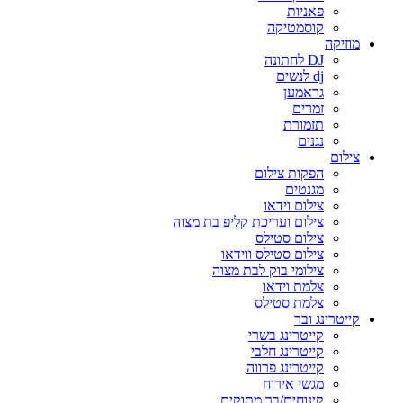
פאניות
קוסמטיקה
מוזיקה
DJ לחתונה
dj לנשים
גראמען
זמרים
תזמורת
נגנים
צילום
הפקות צילום
מגנטים
צילום וידאו
צילום ועריכת קליפ בת מצוה
צילום סטילס
צילום סטילס ווידאו
צילומי בוק לבת מצוה
צלמת וידאו
צלמת סטילס
קייטרינג ובר
קייטרינג בשרי
קייטרינג חלבי
קייטרינג פרווה
מגשי אירוח
קינוחים/בר מתוקים