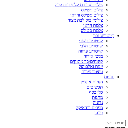
צילום ועריכת קליפ בת מצוה
צילום סטילס
צילום סטילס ווידאו
צילומי בוק לבת מצוה
צלמת וידאו
צלמת סטילס
קייטרינג ובר
קייטרינג בשרי
קייטרינג חלבי
קייטרינג פרווה
מגשי אירוח
קינוחים/בר מתוקים
יינות ואלכוהול
עיצובי פירות
חנויות
חנויות אונליין
תכשיטים
כלי כסף
מתנות
נדוניה
ספרים ויודאיקה
ביגוד