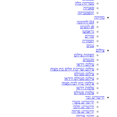
מסרקת כלה
פאניות
קוסמטיקה
מוזיקה
DJ לחתונה
dj לנשים
גראמען
זמרים
תזמורת
נגנים
צילום
הפקות צילום
מגנטים
צילום וידאו
צילום ועריכת קליפ בת מצוה
צילום סטילס
צילום סטילס ווידאו
צילומי בוק לבת מצוה
צלמת וידאו
צלמת סטילס
קייטרינג ובר
קייטרינג בשרי
קייטרינג חלבי
קייטרינג פרווה
מגשי אירוח