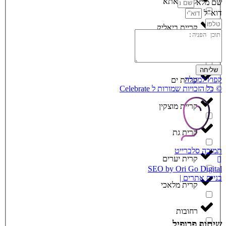
קריית אתא
שם מלא
דוא"ל
קריית ביאליק
קריית חיים
שליחה
קפוץ למעלה
קריית ים
© כל הזכויות שמורות ל Celebrate
קריית מוצקין
קרית גת
תמיכה סלברייט
קרית יערים
SEO by Ori Go Digital
בניית אתרים |
קרית מלאכי
רחובות
שיתוף פרופיל