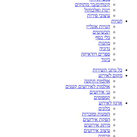
קינוחים/בר מתוקים
יינות ואלכוהול
עיצובי פירות
חנויות
חנויות אונליין
תכשיטים
כלי כסף
מתנות
נדוניה
ספרים ויודאיקה
ביגוד
כל נותני השירות
מקום לאירוע
אולמות חתונה
אולמות לאירועים קטנים
גני אירועים
קמפוסים
ארגון לאירוע
בלונים
הזמנות ומזכרות
הפקת אירועים
מיתוג אירועים
עיצוב אירועים
פרחים