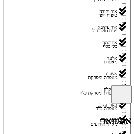
אור יהודה
טיפוח ויופי
אור עקיבא
יינות ואלכוהול
אחיסמך
כלי כסף
אלעד
מאפרת
אשדוד
מאפרת ומסרקת
אשקלון
מאפרת ומסרקת כלה
באר יעקב
מאפרת כלה
אונגוואר
באר שבע
מארגן אירועים