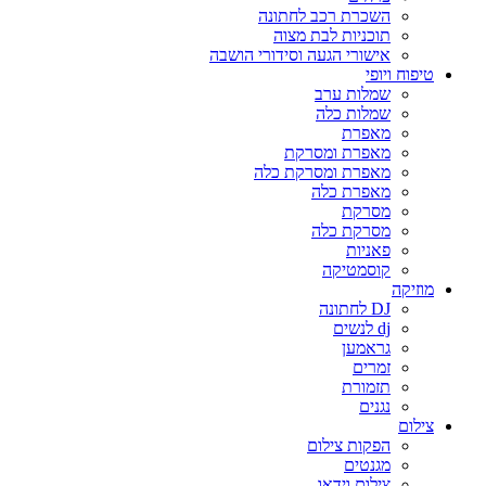
השכרת רכב לחתונה
תוכניות לבת מצוה
אישורי הגעה וסידורי הושבה
טיפוח ויופי
שמלות ערב
שמלות כלה
מאפרת
מאפרת ומסרקת
מאפרת ומסרקת כלה
מאפרת כלה
מסרקת
מסרקת כלה
פאניות
קוסמטיקה
מוזיקה
DJ לחתונה
dj לנשים
גראמען
זמרים
תזמורת
נגנים
צילום
הפקות צילום
מגנטים
צילום וידאו