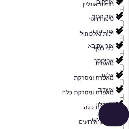
אופקים
חנויות אונליין
אור הגנוז
טיפוח ויופי
אור יהודה
יינות ואלכוהול
אור עקיבא
כלי כסף
אחיסמך
מאפרת
אלעד
מאפרת ומסרקת
אשדוד
מאפרת ומסרקת כלה
אשקלון
מאפרת כלה
באר יעקב
מארגן אירועים