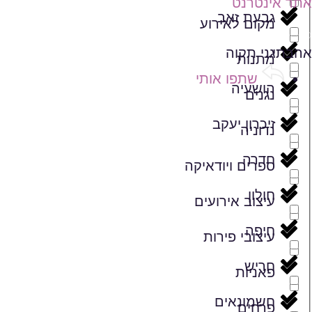
אתר אינטרנט
גבעת זאב
מקום לאירוע
שמירה ברשימת מועדפים
אהבתי
גני תקוה
מתנות
שתפו אותי
הושעיה
נגנים
זיכרון יעקב
נדוניה
חדרה
ספרים ויודאיקה
חולון
עיצוב אירועים
חיפה
עיצובי פירות
חריש
פאניות
חשמונאים
פרחים