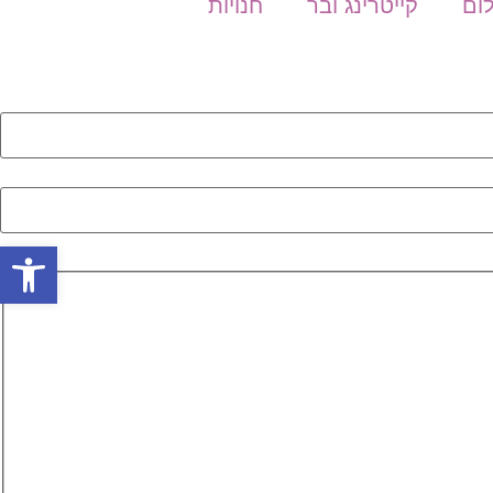
לום
קייטרינג ובר
חנויות
פתח