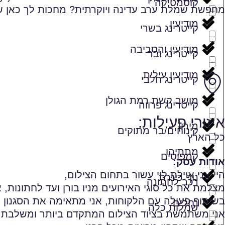
קוסמטיקה
מחפשת שמלת ערב עדינה ויוקרתית? מחכות לך כאן שמל
מודיעין
קייטרינג בשרי
מודיעין והסביבה
קייטרינג ובר
מודיעין עילית
קייטרינג חלבי
מושב קשת רמת הגולן
קייטרינג פרווה
איזורי פעילות:
מירון
קינוחים/בר מתוקים
כל הארץ
מתתיהו
קמפוסים
אודות עסק:
היי אני איילת לוי עשור בתחום הצילום,
נוף כינרת
רכב לחתונה
מצלמת את כל סוגי האירועים מניו בורן ועד לחתונות, 
בשיתוף פעולה עם הלקוחות, אני מתאימה את הסגנון וה
נחלים
שמלות כלה
אני משתמשת בציוד הצילום המתקדם ביותר ומשלבת את ה