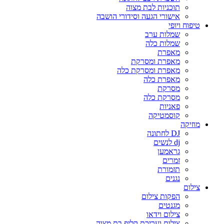
תוכניות לבת מצוה
אישורי הגעה וסידורי הושבה
טיפוח ויופי
שמלות ערב
שמלות כלה
מאפרת
מאפרת ומסרקת
מאפרת ומסרקת כלה
מאפרת כלה
מסרקת
מסרקת כלה
פאניות
קוסמטיקה
מוזיקה
DJ לחתונה
dj לנשים
גראמען
זמרים
תזמורת
נגנים
צילום
הפקות צילום
מגנטים
צילום וידאו
צילום ועריכת קליפ בת מצוה