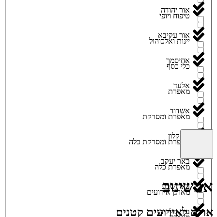
אור יהודה
טיפוח ויופי
אור עקיבא
יינות ואלכוהול
אחיסמך
כלי כסף
אלעד
מאפרת
אשדוד
מאפרת ומסרקת
אשקלון
מאפרת ומסרקת כלה
באר יעקב
מאפרת כלה
אמשינוב
באר שבע
מארגן אירועים
אולם לאירועים קטנים
בית חלקיה