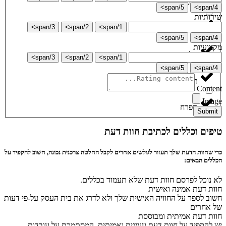
רכסים
5/span>
4/span>
שירותיות
3/span>
2/span>
1/span>
שומרון
5/span>
4/span>
מקצועיות
תל אביב
3/span>
2/span>
1/span>
5/span>
4/span>
תל ציון
Content
Image
תפרח
Submit
טיפים וכללים לכתיבת חוות דעת
כדי שחוות הדעת שלך תעזור לגולשים אחרים לקבל החלטה צרכנית נכונה, חשוב להקפיד על
הכללים הבאים:
לא נוכל לפרסם חוות דעת שלא תעמוד בכללים.
חוות דעת אמינה ואישית
חשוב לספר על החוויה האישית שלך ולא לדרג את בית העסק על-פי דעות
של אחרים
חוות דעת אמיתית ומבוססת
יש להקפיד על חוות דעת עניינית ואמיתית, המסתמכת על עובדות.