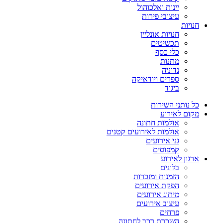
יינות ואלכוהול
עיצובי פירות
חנויות
חנויות אונליין
תכשיטים
כלי כסף
מתנות
נדוניה
ספרים ויודאיקה
ביגוד
כל נותני השירות
מקום לאירוע
אולמות חתונה
אולמות לאירועים קטנים
גני אירועים
קמפוסים
ארגון לאירוע
בלונים
הזמנות ומזכרות
הפקת אירועים
מיתוג אירועים
עיצוב אירועים
פרחים
השכרת רכב לחתונה