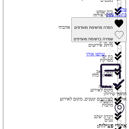
מגנטים
טלפון
בית שמש
כתובת עסק
מגשי אירוח
ביתר עילית
אהבתי
הסרה מרשימת מועדפים
מוזיקה
שמירה ברשימת מועדפים
בני ברק
מיתוג אירועים
שתפו אותי
בת ים
מסרקת
גבעת זאב
מסרקת כלה
גני תקוה
מקום לאירוע
תחומי שירות:
אולמות לאירועים קטנים
,
מקום לאירוע
הושעיה
מתנות
זיכרון יעקב
נגנים
איזורי פעילות: