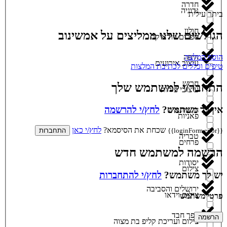
חדרה
נדוניה
ביתר עילית
חולון
הגולשים שלנו ממליצים על אמשינוב
ספרים ויודאיקה
הוסף המלצה
חיפה
עיצוב אירועים
טיפים וכללים לכתיבת המלצות
חריש
התחבר/י למשתמש שלך
עיצובי פירות
אין לך משתמש?
לחץ/י להרשמה
חשמונאים
פאניות
שכחת את הסיסמא?
לחץ/י כאן
{{loginForm.error}}
התחברות
טבריה
פרחים
הרשמה למשתמש חדש
יסודות
צילום
יש לך משתמש?
לחץ/י להתחברות
ירושלים והסביבה
צילום וידאו
פרטי משתמש
כפר חבד
הרשמה
צילום ועריכת קליפ בת מצוה