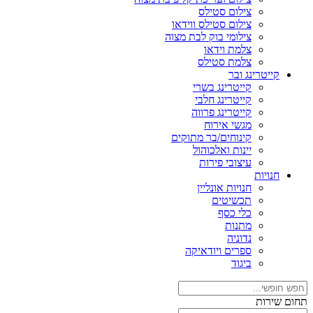
צילום סטילס
צילום סטילס ווידאו
צילומי בוק לבת מצוה
צלמת וידאו
צלמת סטילס
קייטרינג ובר
קייטרינג בשרי
קייטרינג חלבי
קייטרינג פרווה
מגשי אירוח
קינוחים/בר מתוקים
יינות ואלכוהול
עיצובי פירות
חנויות
חנויות אונליין
תכשיטים
כלי כסף
מתנות
נדוניה
ספרים ויודאיקה
ביגוד
תחום שירות