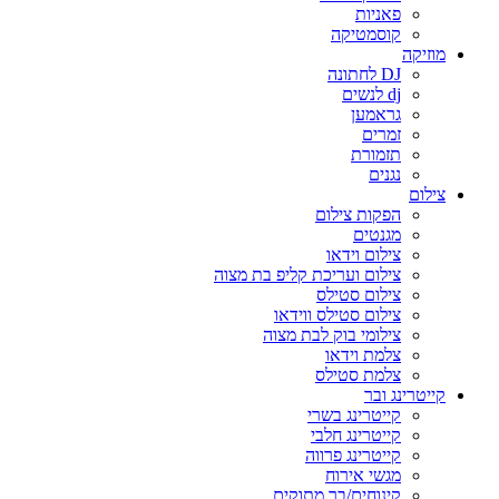
פאניות
קוסמטיקה
מוזיקה
DJ לחתונה
dj לנשים
גראמען
זמרים
תזמורת
נגנים
צילום
הפקות צילום
מגנטים
צילום וידאו
צילום ועריכת קליפ בת מצוה
צילום סטילס
צילום סטילס ווידאו
צילומי בוק לבת מצוה
צלמת וידאו
צלמת סטילס
קייטרינג ובר
קייטרינג בשרי
קייטרינג חלבי
קייטרינג פרווה
מגשי אירוח
קינוחים/בר מתוקים