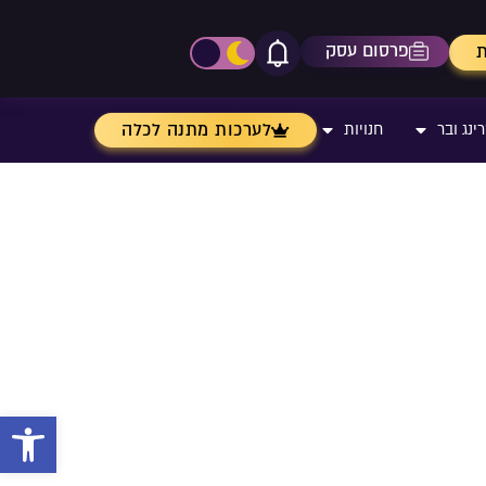
פרסום עסק
ת
אייקון פעמון
פתיחת\סגירת מרכז התר
לערכות מתנה לכלה
ינג ובר
חנויות
פתח 