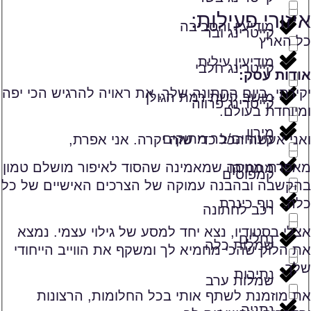
איזורי פעילות:
מודיעין והסביבה
קייטרינג ובר
כל הארץ
מודיעין עילית
קייטרינג חלבי
אודות עסק:
יקירתי, ביום החתונה שלך, את ראויה להרגיש הכי יפה
מושב קשת רמת הגולן
קייטרינג פרווה
ומיוחדת בעולם.
מירון
קינוחים/בר מתוקים
ואני אעשה הכל כדי שזה יקרה. אני אפרת,
מאפרת מנוסה שמאמינה שהסוד לאיפור מושלם טמון
מתתיהו
קמפוסים
בהקשבה ובהבנה עמוקה של הצרכים האישיים של כל
נוף כינרת
כלה.
רכב לחתונה
אצלי בסטודיו, נצא יחד למסע של גילוי עצמי. נמצא
נחלים
שמלות כלה
את הלוק שהכי מחמיא לך ומשקף את הווייב הייחודי
שלך.
נתיבות
שמלות ערב
את מוזמנת לשתף אותי בכל החלומות, הרצונות
נתניה