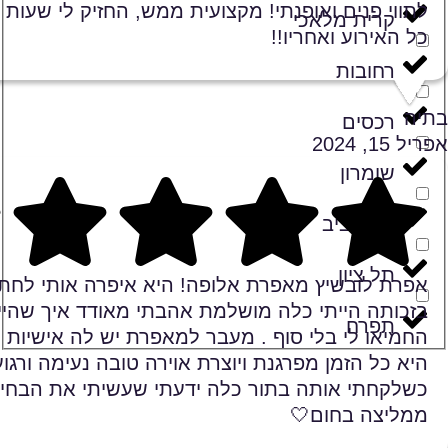
לתווי פנים ואופנתי! מקצועית ממש, החזיק לי שעות 
קרית מלאכי
כל האירוע ואחריו!!
רחובות
בתיה
רכסים
אפריל 15, 2024
שומרון
תל אביב
Rating 5 out of 5
תל ציון
אפרת לובשיץ מאפרת אלופה! היא איפרה אותי לחתו
בזכותה הייתי כלה מושלמת אהבתי מאודד איך שהיי
תפרח
החמיאו לי בלי סוף . מעבר למאפרת יש לה אישיות 
היא כל הזמן מפרגנת ויוצרת אוירה טובה נעימה ורגוע
כשלקחתי אותה בתור כלה ידעתי שעשיתי את הבחיר
ממליצה בחום🤍