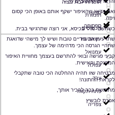
והדברים שחשובים לך –
תוכניות לבת מצוה
ואני אדאג שהאיפור ישקף אותם באופן הכי קסום
סביון
תזמורת
ויפה.
ספסופה
תכשיטים
כשתשבי מולי בכיסא, אני רוצה שתרגישי בבית.
עין הבשור
שתדעי שאת בידיים טובות ושיש לך מישהי שדואגת
שתהיי הגרסה הכי מדהימה של עצמך.
עמנואל
קבעי פגישה ובואי להתרשם בעצמך מחוויית האיפור
המפנקת והאישית.
עפולה
מבטיחה שזו תהיה ההחלטה הכי טובה שתקבלי
ערד
לקראת החתונה!
מתרגשת כבר להכיר אותך,
פתח תקווה
אפרת לובשיץ
צפריה