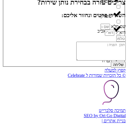
צריכים עזרה בבחירת נותן שירות?
רכסים
השאירו פרטים ונחזור אליכם:
שומרון
שם מלא
תל אביב
דוא"ל
תל ציון
תפרח
שליחה
קפוץ למעלה
© כל הזכויות שמורות ל Celebrate
תמיכה סלברייט
SEO by Ori Go Digital
בניית אתרים |