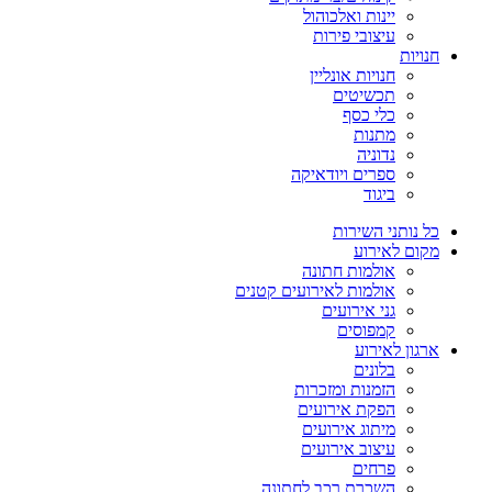
יינות ואלכוהול
עיצובי פירות
חנויות
חנויות אונליין
תכשיטים
כלי כסף
מתנות
נדוניה
ספרים ויודאיקה
ביגוד
כל נותני השירות
מקום לאירוע
אולמות חתונה
אולמות לאירועים קטנים
גני אירועים
קמפוסים
ארגון לאירוע
בלונים
הזמנות ומזכרות
הפקת אירועים
מיתוג אירועים
עיצוב אירועים
פרחים
השכרת רכב לחתונה