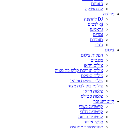
פאניות
קוסמטיקה
מוזיקה
DJ לחתונה
dj לנשים
גראמען
זמרים
תזמורת
נגנים
צילום
הפקות צילום
מגנטים
צילום וידאו
צילום ועריכת קליפ בת מצוה
צילום סטילס
צילום סטילס ווידאו
צילומי בוק לבת מצוה
צלמת וידאו
צלמת סטילס
קייטרינג ובר
קייטרינג בשרי
קייטרינג חלבי
קייטרינג פרווה
מגשי אירוח
קינוחים/בר מתוקים