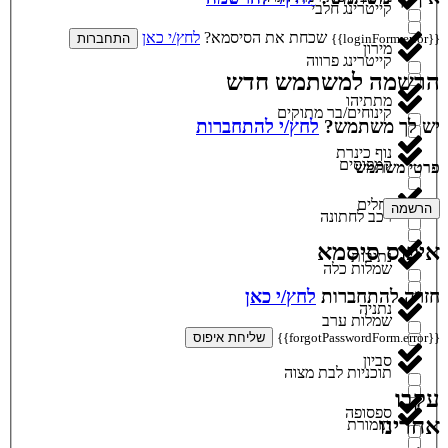
קייטרינג חלבי
שכחת את הסיסמא?
לחץ/י כאן
{{loginForm.error}}
התחברות
מירון
קייטרינג פרווה
הרשמה למשתמש חדש
מתתיהו
קינוחים/בר מתוקים
יש לך משתמש?
לחץ/י להתחברות
נוף כינרת
קמפוסים
פרטי משתמש
נחלים
הרשמה
רכב לחתונה
איפוס סיסמא
נתיבות
שמלות כלה
חזרה להתחברות
לחץ/י כאן
נתניה
שמלות ערב
{{forgotPasswordForm.error}}
שליחת איפוס
סביון
תוכניות לבת מצוה
עקבו
ספסופה
אחרינו
תזמורת