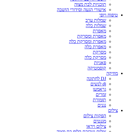
תוכניות לבת מצוה
אישורי הגעה וסידורי הושבה
טיפוח ויופי
שמלות ערב
שמלות כלה
מאפרת
מאפרת ומסרקת
מאפרת ומסרקת כלה
מאפרת כלה
מסרקת
מסרקת כלה
פאניות
קוסמטיקה
מוזיקה
DJ לחתונה
dj לנשים
גראמען
זמרים
תזמורת
נגנים
צילום
הפקות צילום
מגנטים
צילום וידאו
צילום ועריכת קליפ בת מצוה