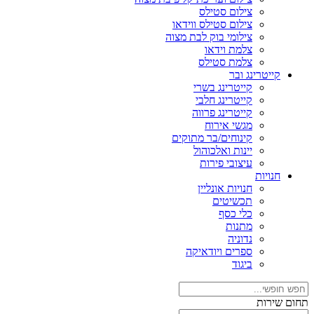
צילום סטילס
צילום סטילס ווידאו
צילומי בוק לבת מצוה
צלמת וידאו
צלמת סטילס
קייטרינג ובר
קייטרינג בשרי
קייטרינג חלבי
קייטרינג פרווה
מגשי אירוח
קינוחים/בר מתוקים
יינות ואלכוהול
עיצובי פירות
חנויות
חנויות אונליין
תכשיטים
כלי כסף
מתנות
נדוניה
ספרים ויודאיקה
ביגוד
תחום שירות