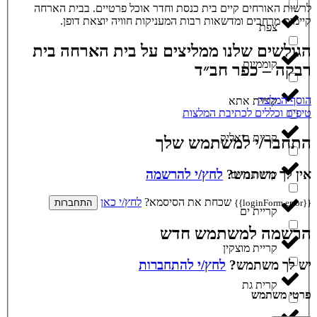
לרשות האורחים קיים בית כנסת וחדר אוכל פרטיים. בבית הארחה
קיימים מרחבים ומדשאות רבות המעניקות חוויה יוצאת דופן.
צפת
הגולשים שלנו ממליצים על בית הארחה בית
קוממיות
רבקה – כפר חב״ד
הוסף המלצה
קריית אתא
טיפים וכללים לכתיבת המלצות
קריית ביאליק
התחבר/י למשתמש שלך
אין לך משתמש?
לחץ/י להרשמה
קריית חיים
שכחת את הסיסמא?
לחץ/י כאן
{{loginForm.error}}
התחברות
קריית ים
הרשמה למשתמש חדש
קריית מוצקין
יש לך משתמש?
לחץ/י להתחברות
קרית גת
פרטי משתמש