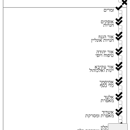
זמרים
אופקים
חנויות
אור הגנוז
חנויות אונליין
אור יהודה
טיפוח ויופי
אור עקיבא
יינות ואלכוהול
אחיסמך
כלי כסף
אלעד
מאפרת
אשדוד
מאפרת ומסרקת
אשקלון