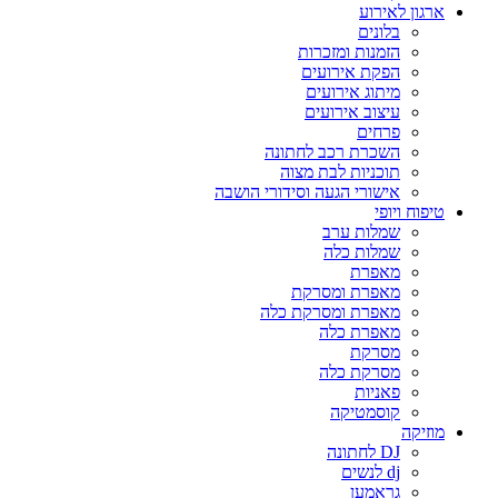
ארגון לאירוע
בלונים
הזמנות ומזכרות
הפקת אירועים
מיתוג אירועים
עיצוב אירועים
פרחים
השכרת רכב לחתונה
תוכניות לבת מצוה
אישורי הגעה וסידורי הושבה
טיפוח ויופי
שמלות ערב
שמלות כלה
מאפרת
מאפרת ומסרקת
מאפרת ומסרקת כלה
מאפרת כלה
מסרקת
מסרקת כלה
פאניות
קוסמטיקה
מוזיקה
DJ לחתונה
dj לנשים
גראמען