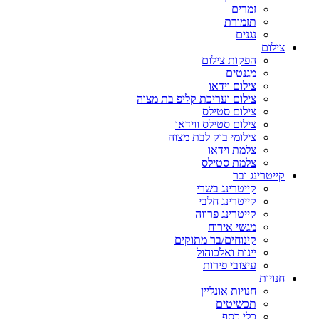
זמרים
תזמורת
נגנים
צילום
הפקות צילום
מגנטים
צילום וידאו
צילום ועריכת קליפ בת מצוה
צילום סטילס
צילום סטילס ווידאו
צילומי בוק לבת מצוה
צלמת וידאו
צלמת סטילס
קייטרינג ובר
קייטרינג בשרי
קייטרינג חלבי
קייטרינג פרווה
מגשי אירוח
קינוחים/בר מתוקים
יינות ואלכוהול
עיצובי פירות
חנויות
חנויות אונליין
תכשיטים
כלי כסף