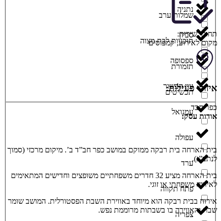
נתניה
שמלות ערב
תחומי שירות:
סביון
תוכניות לבת מצוה
מקום לאירוע
,
קמפוסים
ספסופה
תזמורת
עין הבשור
איזורי פעילות:
תכשיטים
כפר חבד
עמנואל
אודות עסק:
עפולה
בית הארחה בית רבקה ממוקם במושב כפר חב”ד ב’. מיקום מרכזי (סמוך
לנתב”ג).
ערד
בית הארחה מציע 32 חדרים משפחתיים משופצים וחדישים המתאימים
לאירוח משפחתי או זוגי.
פתח תקווה
אירוח בבית רבקה הוא מיוחד באווירת השבת הפסטורלית. המושב שומר
שבת והאווירה בו בשבתות מרוממת נפש.
צפריה