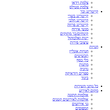
צלמת וידאו
צלמת סטילס
קייטרינג ובר
קייטרינג בשרי
קייטרינג חלבי
קייטרינג פרווה
מגשי אירוח
קינוחים/בר מתוקים
יינות ואלכוהול
עיצובי פירות
חנויות
חנויות אונליין
תכשיטים
כלי כסף
מתנות
נדוניה
ספרים ויודאיקה
ביגוד
כל נותני השירות
מקום לאירוע
אולמות חתונה
אולמות לאירועים קטנים
גני אירועים
קמפוסים