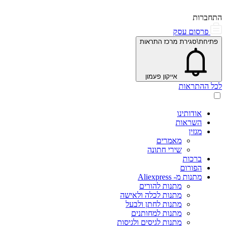
התחברות
פרסום עסק
פתיחת\סגירת מרכז התראות
אייקון פעמון
לכל ההתראות
אודותינו
השראות
מגזין
מאמרים
שירי חתונה
ברכות
הפורום
מתנות מ- Aliexpress
מתנות להורים
מתנות לכלה ולאישה
מתנות לחתן ולבעל
מתנות למחותנים
מתנות לגיסים ולגיסות