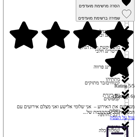
קוסמטיקה
הסרה מרשימת מועדפים
מודיעין והסביבה
שמירה ברשימת מועדפים
קייטרינג בשרי
מודיעין עילית
קייטרינג ובר
מושב קשת רמת הגולן
קייטרינג חלבי
מירון
קייטרינג פרווה
מתתיהו
קינוחים/בר מתוקים
5/5 Rating
נוף כינרת
(6 Ratings)
קמפוסים
מנציחים את האירוע – אני שלומי אלישע ואני מצלם אירועים עם
נחלים
המצלמה הכי מתקדמת של...
רכב לחתונה
עוד על העסק
נתיבות
שמלות כלה