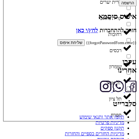
קרית יערים
הרשמה
איפוס סיסמא
קרית מלאכי
חזרה להתחברות
לחץ/י כאן
רחובות
{{forgotPasswordForm.error}}
שליחת איפוס
רכסים
עקבו
שומרון
אחרינו
תל אביב
תל ציון
סלברייט
תפרח
תקנון אתר ותנאי שימוש
מדיניות פרטיות
תקנון ספקים
מדיניות החזרים כספיים והחזרות