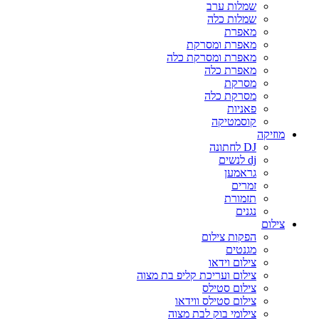
שמלות ערב
שמלות כלה
מאפרת
מאפרת ומסרקת
מאפרת ומסרקת כלה
מאפרת כלה
מסרקת
מסרקת כלה
פאניות
קוסמטיקה
מוזיקה
DJ לחתונה
dj לנשים
גראמען
זמרים
תזמורת
נגנים
צילום
הפקות צילום
מגנטים
צילום וידאו
צילום ועריכת קליפ בת מצוה
צילום סטילס
צילום סטילס ווידאו
צילומי בוק לבת מצוה