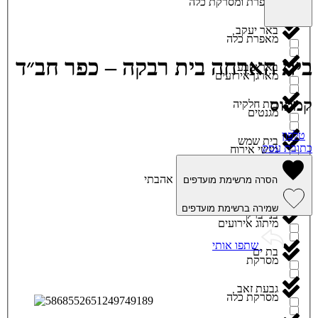
מאפרת ומסרקת כלה
באר יעקב
מאפרת כלה
בית הארחה בית רבקה – כפר חב״ד
באר שבע
מארגן אירועים
קמפוס
בית חלקיה
מגנטים
טלפון
בית שמש
כתובת עסק
מגשי אירוח
ביתר עילית
אהבתי
הסרה מרשימת מועדפים
מוזיקה
שמירה ברשימת מועדפים
בני ברק
מיתוג אירועים
שתפו אותי
בת ים
מסרקת
גבעת זאב
מסרקת כלה