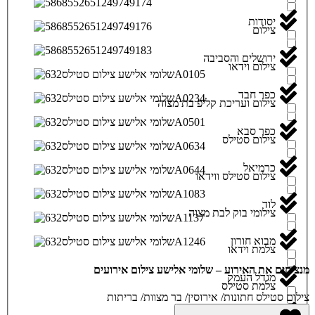
יסודות
צילום
ירושלים והסביבה
צילום וידאו
כפר חבד
צילום ועריכת קליפ בת מצוה
כפר סבא
צילום סטילס
כרמיאל
צילום סטילס ווידאו
לוד
צילומי בוק לבת מצוה
מבוא חורון
צלמת וידאו
מנציחים את האירוע – שלומי אלישע צילום אירועים
מגדל העמק
צלמת סטילס
צילום סטילס חתונות/ אירוסין/ בר מצוות/ בריתות
מודיעין