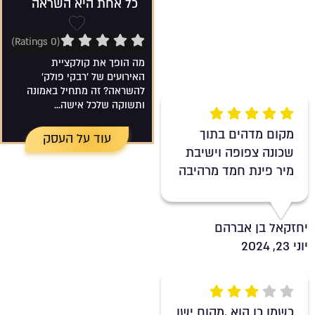
כל אחת היא השראה
0/5 Rating
שמירה ברש
(0 Ratings)
מה הופך את קולקציית
האירועים של 'רבקי פולק'
להשראה? זה מתחיל באמונה
ותשוקה שלכל אישה...
Rating 5 out of 5
מקום מדהים בתוך
עוד על העסק
שכונה צפופה וישיבת
מיר פינת חמד מרהיבה
יחזקאל בן אברהם
יוני 23, 2024
Rating 3 out of 5
כשמו כן הוא ,מקום ישן