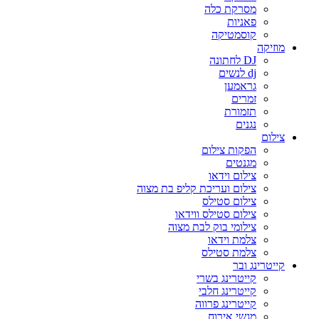
מסרקת כלה
פאניות
קוסמטיקה
מוזיקה
DJ לחתונה
dj לנשים
גראמען
זמרים
תזמורת
נגנים
צילום
הפקות צילום
מגנטים
צילום וידאו
צילום ועריכת קליפ בת מצוה
צילום סטילס
צילום סטילס ווידאו
צילומי בוק לבת מצוה
צלמת וידאו
צלמת סטילס
קייטרינג ובר
קייטרינג בשרי
קייטרינג חלבי
קייטרינג פרווה
מגשי אירוח