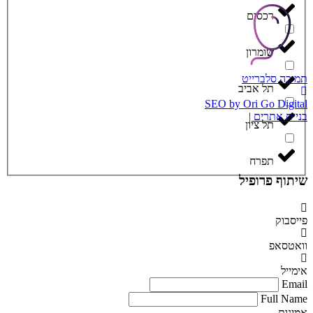
רכסים
שומרון
תמיכה סלברייט
תל אביב
SEO by Ori Go Digital
בניית אתרים |
תל ציון
תפרח
שיתוף פרופיל
פייסבוק
וואטסאפ
אימייל
Email
Full Name
אמינות