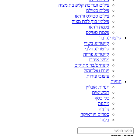
צילום ועריכת קליפ בת מצוה
צילום סטילס
צילום סטילס ווידאו
צילומי בוק לבת מצוה
צלמת וידאו
צלמת סטילס
קייטרינג ובר
קייטרינג בשרי
קייטרינג חלבי
קייטרינג פרווה
מגשי אירוח
קינוחים/בר מתוקים
יינות ואלכוהול
עיצובי פירות
חנויות
חנויות אונליין
תכשיטים
כלי כסף
מתנות
נדוניה
ספרים ויודאיקה
ביגוד