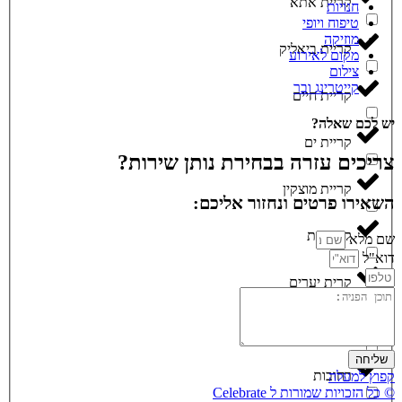
קריית אתא
חנויות
טיפוח ויופי
מוזיקה
קריית ביאליק
מקום לאירוע
צילום
קייטרינג ובר
קריית חיים
יש לכם שאלה?
קריית ים
צריכים עזרה בבחירת נותן שירות?
קריית מוצקין
השאירו פרטים ונחזור אליכם:
קרית גת
שם מלא
דוא"ל
קרית יערים
קרית מלאכי
שליחה
רחובות
קפוץ למעלה
© כל הזכויות שמורות ל Celebrate