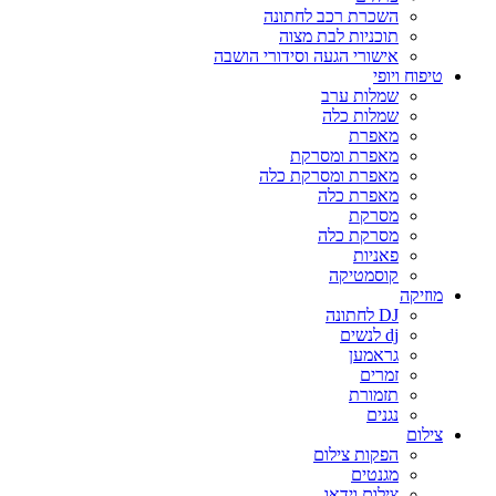
השכרת רכב לחתונה
תוכניות לבת מצוה
אישורי הגעה וסידורי הושבה
טיפוח ויופי
שמלות ערב
שמלות כלה
מאפרת
מאפרת ומסרקת
מאפרת ומסרקת כלה
מאפרת כלה
מסרקת
מסרקת כלה
פאניות
קוסמטיקה
מוזיקה
DJ לחתונה
dj לנשים
גראמען
זמרים
תזמורת
נגנים
צילום
הפקות צילום
מגנטים
צילום וידאו