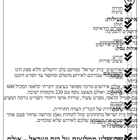
חדרה
נדוניה
איזורי פעילות:
חולון
ספרים ויודאיקה
ירושלים והסביבה
כשרות:
חיפה
בד''ץ העדה החרדית
עיצוב אירועים
אודות עסק:
חריש
עיצובי פירות
מתחם האירועים ‘בית ישראל’ ממוקם בלב ירושלים וללא ספק הינו
חשמונאים
המקום האופטימלי עבורכם לאירוע מושלם ומוקפד עד הפרט הקטן
פאניות
ביותר.
במתחם: אולם אירועים מרכזי מפואר בעיצוב יוקרתי קלאסי המכיל 600
טבריה
מקומות מרווחים, ואולם מעוצב נוסף עם 220 מקומות ישיבה.
פרחים
עם סטייל קלאסי, מפרט עשיר, שירות אישי וייחודי ותפריט גורמה המציע
חגיגה קולינרית
יסודות
בכשרות המהודרת של הבד”ץ העדה החרדית,
צילום
אולמי בית ישראל מתחזקים קהל לקוחות נאמן ומרוצה שחוזר פעם אחר
פעם והופכים את השמחה שלכם לאירוע שלא שוכחים.
ירושלים והסביבה
צילום וידאו
ניפגש בשמחות.
הגולשים שלנו ממליצים על בית ישראל – אולם
כפר חבד