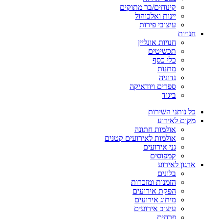
קינוחים/בר מתוקים
יינות ואלכוהול
עיצובי פירות
חנויות
חנויות אונליין
תכשיטים
כלי כסף
מתנות
נדוניה
ספרים ויודאיקה
ביגוד
כל נותני השירות
מקום לאירוע
אולמות חתונה
אולמות לאירועים קטנים
גני אירועים
קמפוסים
ארגון לאירוע
בלונים
הזמנות ומזכרות
הפקת אירועים
מיתוג אירועים
עיצוב אירועים
פרחים