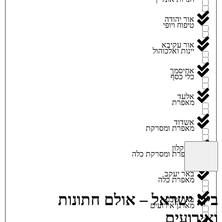
אור יהודה
טיפוח ויופי
אור עקיבא
יינות ואלכוהול
אחיסמך
כלי כסף
אלעד
מאפרת
אשדוד
מאפרת ומסרקת
אשקלון
מאפרת ומסרקת כלה
באר יעקב
מאפרת כלה
בית ישראל – אולם חתונות
באר שבע
מארגן אירועים
ואירועים