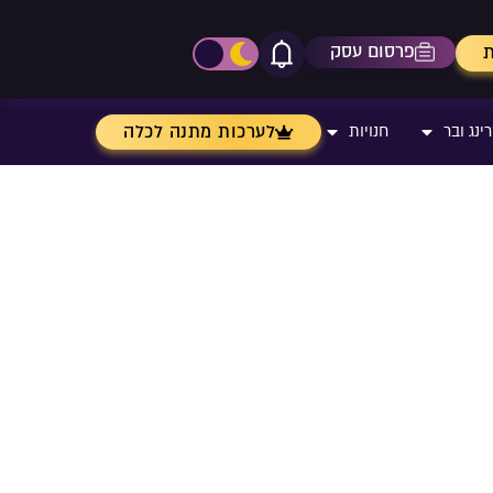
פרסום עסק
ת
אייקון פעמון
פתיחת\סגירת מרכז התר
לערכות מתנה לכלה
ינג ובר
חנויות