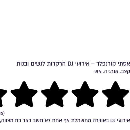
אסתי קורנפלד – אירועי DJ הרקדות לנשים ובנות
קצב. אנרגיה. אש
ng
gs)
אירועי DJ באווירה מחשמלת️ אף אחת לא תשב בצד בת מצווה, יום הולדת, ערבי נשים,...