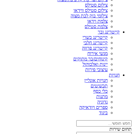
צילום סטילס
צילום סטילס ווידאו
צילומי בוק לבת מצוה
צלמת וידאו
צלמת סטילס
קייטרינג ובר
קייטרינג בשרי
קייטרינג חלבי
קייטרינג פרווה
מגשי אירוח
קינוחים/בר מתוקים
יינות ואלכוהול
עיצובי פירות
חנויות
חנויות אונליין
תכשיטים
כלי כסף
מתנות
נדוניה
ספרים ויודאיקה
ביגוד
תחום שירות