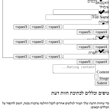
רכסים
וואטסאפ
אימייל
Email
שומרון
Full Name
אמינות
תל אביב
3/span>
2/span>
1/span>
5/span>
4/span>
שירותיות
תל ציון
3/span>
2/span>
1/span>
5/span>
4/span>
מקצועיות
תפרח
3/span>
2/span>
1/span>
5/span>
4/span>
Content
Image
Submit
טיפים וכללים לכתיבת חוות דעת
כדי שחוות הדעת שלך תעזור לגולשים אחרים לקבל החלטה צרכנית נכונה, חשוב להקפיד על
הכללים הבאים: