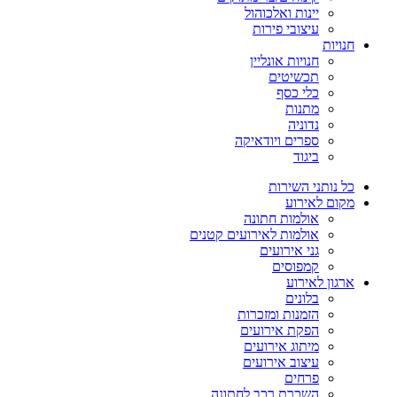
יינות ואלכוהול
עיצובי פירות
חנויות
חנויות אונליין
תכשיטים
כלי כסף
מתנות
נדוניה
ספרים ויודאיקה
ביגוד
כל נותני השירות
מקום לאירוע
אולמות חתונה
אולמות לאירועים קטנים
גני אירועים
קמפוסים
ארגון לאירוע
בלונים
הזמנות ומזכרות
הפקת אירועים
מיתוג אירועים
עיצוב אירועים
פרחים
השכרת רכב לחתונה