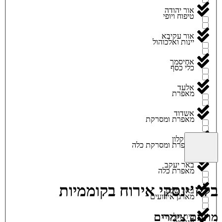
אור יהודה
טיפוח ויופי
אור עקיבא
יינות ואלכוהול
אחיסמך
כלי כסף
אלעד
מאפרת
אשדוד
מאפרת ומסרקת
אשקלון
מאפרת ומסרקת כלה
באר יעקב
מאפרת כלה
בליז’ינסקי אירוח בקוממיות
באר שבע
מארגן אירועים
מתחם צימרים
בית חלקיה