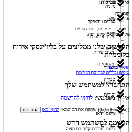
איזורי פעילות:
חדרה
נדוניה
קוממיות
חולון
אודות עסק:
ספרים ויודאיקה
2 צימרים, ממוזגים, כולל מצעים
חיפה
מקום שקט מושקע ויפה.
עיצוב אירועים
הגולשים שלנו ממליצים על בליז’ינסקי אירוח
חריש
עיצובי פירות
בקוממיות
חשמונאים
הוסף המלצה
פאניות
טיפים וכללים לכתיבת המלצות
טבריה
פרחים
התחבר/י למשתמש שלך
יסודות
אין לך משתמש?
לחץ/י להרשמה
צילום
שכחת את הסיסמא?
לחץ/י כאן
ירושלים והסביבה
{{loginForm.error}}
התחברות
צילום וידאו
הרשמה למשתמש חדש
כפר חבד
צילום ועריכת קליפ בת מצוה