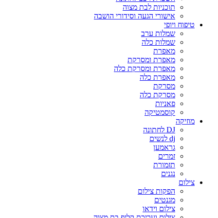
תוכניות לבת מצוה
אישורי הגעה וסידורי הושבה
טיפוח ויופי
שמלות ערב
שמלות כלה
מאפרת
מאפרת ומסרקת
מאפרת ומסרקת כלה
מאפרת כלה
מסרקת
מסרקת כלה
פאניות
קוסמטיקה
מוזיקה
DJ לחתונה
dj לנשים
גראמען
זמרים
תזמורת
נגנים
צילום
הפקות צילום
מגנטים
צילום וידאו
צילום ועריכת קליפ בת מצוה