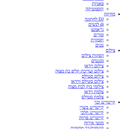
פאניות
קוסמטיקה
מוזיקה
DJ לחתונה
dj לנשים
גראמען
זמרים
תזמורת
נגנים
צילום
הפקות צילום
מגנטים
צילום וידאו
צילום ועריכת קליפ בת מצוה
צילום סטילס
צילום סטילס ווידאו
צילומי בוק לבת מצוה
צלמת וידאו
צלמת סטילס
קייטרינג ובר
קייטרינג בשרי
קייטרינג חלבי
קייטרינג פרווה
מגשי אירוח
קינוחים/בר מתוקים