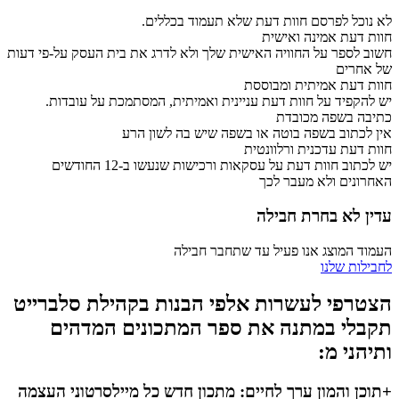
לא נוכל לפרסם חוות דעת שלא תעמוד בכללים.
חוות דעת אמינה ואישית
חשוב לספר על החוויה האישית שלך ולא לדרג את בית העסק על-פי דעות
של אחרים
חוות דעת אמיתית ומבוססת
יש להקפיד על חוות דעת עניינית ואמיתית, המסתמכת על עובדות.
כתיבה בשפה מכובדת
אין לכתוב בשפה בוטה או בשפה שיש בה לשון הרע
חוות דעת עדכנית ורלוונטית
יש לכתוב חוות דעת על עסקאות ורכישות שנעשו ב-12 החודשים
האחרונים ולא מעבר לכך
עדין לא בחרת חבילה
העמוד המוצג אנו פעיל עד שתחבר חבילה
לחבילות שלנו
הצטרפי לעשרות אלפי הבנות בקהילת סלברייט
תקבלי במתנה את ספר המתכונים המדהים
ותיהני מ:
+תוכן והמון ערך לחיים: מתכון חדש כל מיילסרטוני העצמה