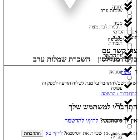
נתניה
שמלות ערב
סביון
תוכניות לבת מצוה
אסתר הכרמי
ינואר 7, 2026
ספסופה
תזמורת
צרו קשר עם
עין הבשור
ברכה מנדלסון – השכרת שמלות ערב
תכשיטים
עמנואל
טלפון
יש להרשם/להתחבר על מנת לשלוח הודעה לספק זה
עפולה
התחברות / הרשמה
ערד
התחבר/י למשתמש שלך
אין לך משתמש?
לחץ/י להרשמה
פתח תקווה
שכחת את הסיסמא?
לחץ/י כאן
{{loginForm.error}}
התחברות
צפריה