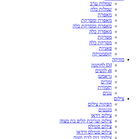
שמלות ערב
שמלות כלה
מאפרת
מאפרת ומסרקת
מאפרת ומסרקת כלה
מאפרת כלה
מסרקת
מסרקת כלה
פאניות
קוסמטיקה
מוזיקה
DJ לחתונה
dj לנשים
גראמען
זמרים
תזמורת
נגנים
צילום
הפקות צילום
מגנטים
צילום וידאו
צילום ועריכת קליפ בת מצוה
צילום סטילס
צילום סטילס ווידאו
צילומי בוק לבת מצוה