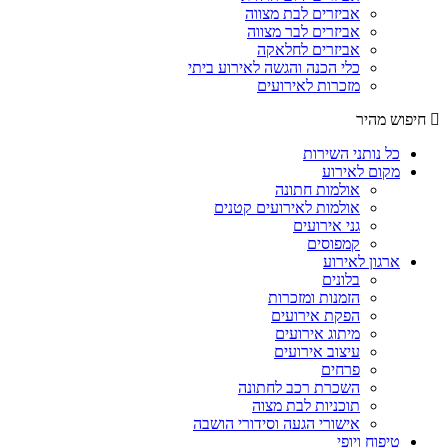
אביזרים לבת מצווה
אביזרים לבר מצווה
אביזרים לחלאקה
כלי הכנה והגשה לאירוע ביתי
מזכרות לאירועים
חיפוש מהיר
כל נותני השירות
מקום לאירוע
אולמות חתונה
אולמות לאירועים קטנים
גני אירועים
קמפוסים
ארגון לאירוע
בלונים
הזמנות ומזכרות
הפקת אירועים
מיתוג אירועים
עיצוב אירועים
פרחים
השכרת רכב לחתונה
תוכניות לבת מצוה
אישורי הגעה וסידורי הושבה
טיפוח ויופי