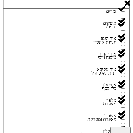
זמרים
אופקים
חנויות
אור הגנוז
חנויות אונליין
אור יהודה
טיפוח ויופי
אור עקיבא
יינות ואלכוהול
אחיסמך
כלי כסף
אלעד
מאפרת
אשדוד
מאפרת ומסרקת
אשקלון