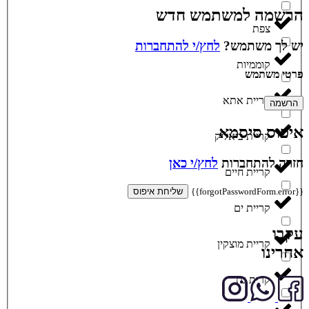
הרשמה למשתמש חדש
צפת
יש לך משתמש?
לחץ/י להתחברות
קוממיות
פרטי משתמש
קריית אתא
הרשמה
איפוס סיסמא
קריית ביאליק
חזרה להתחברות
לחץ/י כאן
קריית חיים
{{forgotPasswordForm.error}}
שליחת איפוס
קריית ים
עקבו
קריית מוצקין
אחרינו
קרית גת