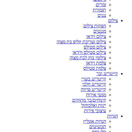
זמרים
תזמורת
נגנים
צילום
הפקות צילום
מגנטים
צילום וידאו
צילום ועריכת קליפ בת מצוה
צילום סטילס
צילום סטילס ווידאו
צילומי בוק לבת מצוה
צלמת וידאו
צלמת סטילס
קייטרינג ובר
קייטרינג בשרי
קייטרינג חלבי
קייטרינג פרווה
מגשי אירוח
קינוחים/בר מתוקים
יינות ואלכוהול
עיצובי פירות
חנויות
חנויות אונליין
תכשיטים
כלי כסף