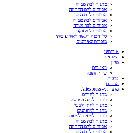
מתנות לבת מצווה
אביזרים ליום החתונה
אביזרים ליום הולדת
אביזרים לבת מצווה
אביזרים לבר מצווה
אביזרים לחלאקה
כלי הכנה והגשה לאירוע ביתי
מזכרות לאירועים
אודותינו
השראות
מגזין
מאמרים
שירי חתונה
ברכות
הפורום
מתנות מ- Aliexpress
מתנות להורים
מתנות לכלה ולאישה
מתנות לחתן ולבעל
מתנות למחותנים
מתנות לגיסים ולגיסות
מתנות לבת מצווה
אביזרים ליום החתונה
אביזרים ליום הולדת