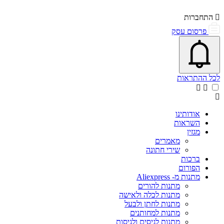
התחברות
פרסום עסק
פתיחת\סגירת מרכז התראות
אייקון פעמון
לכל ההתראות
אודותינו
השראות
מגזין
מאמרים
שירי חתונה
ברכות
הפורום
מתנות מ- Aliexpress
מתנות להורים
מתנות לכלה ולאישה
מתנות לחתן ולבעל
מתנות למחותנים
מתנות לגיסים ולגיסות