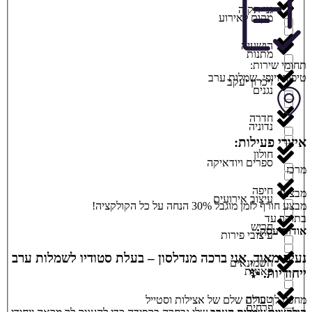
גני תקוה
מקום לאירוע
הושעיה
מתנות
תחומי שירות:
טיפוח ויופי
,
שמלות ערב
זיכרון יעקב
נגנים
חדרה
נדוניה
איזורי פעילות:
חולון
ספרים ויודאיקה
מרכז
חיפה
מבצע!
עיצוב אירועים
מבצע חורף לזמן מוגבל 30% הנחה על כל הקולקציה!
בתוקף עד
חריש
אודות עסק:
עיצובי פירות
נעים מאוד, אני ברכה מנדלסון – בעלת סטודיו לשמלות ערב
חשמונאים
פאניות
ייחודיות. ✨
טבריה
מחכה לך עולם שלם של אצילות וסטייל
פרחים