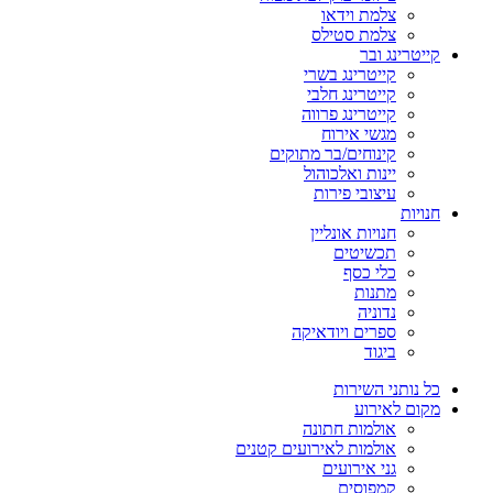
צלמת וידאו
צלמת סטילס
קייטרינג ובר
קייטרינג בשרי
קייטרינג חלבי
קייטרינג פרווה
מגשי אירוח
קינוחים/בר מתוקים
יינות ואלכוהול
עיצובי פירות
חנויות
חנויות אונליין
תכשיטים
כלי כסף
מתנות
נדוניה
ספרים ויודאיקה
ביגוד
כל נותני השירות
מקום לאירוע
אולמות חתונה
אולמות לאירועים קטנים
גני אירועים
קמפוסים