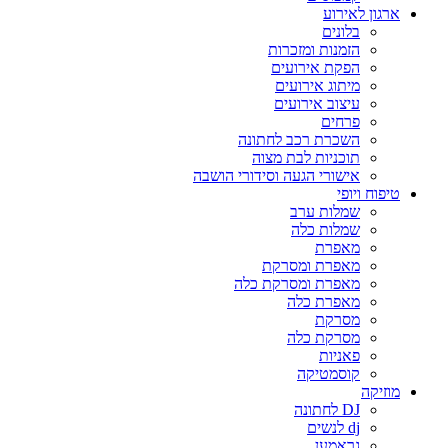
ארגון לאירוע
בלונים
הזמנות ומזכרות
הפקת אירועים
מיתוג אירועים
עיצוב אירועים
פרחים
השכרת רכב לחתונה
תוכניות לבת מצוה
אישורי הגעה וסידורי הושבה
טיפוח ויופי
שמלות ערב
שמלות כלה
מאפרת
מאפרת ומסרקת
מאפרת ומסרקת כלה
מאפרת כלה
מסרקת
מסרקת כלה
פאניות
קוסמטיקה
מוזיקה
DJ לחתונה
dj לנשים
גראמען