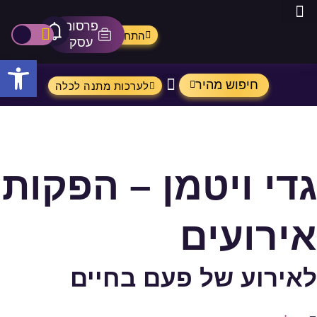
פרסום
מתנות מ- Aliexpress
התחברות
אייקון 
פתיחת\ס
עסק
פתח
חיפוש מהיר
לערכות מתנה לכלה
גדי ויטמן – הפקות
אירועים
לאירוע של פעם בחיים