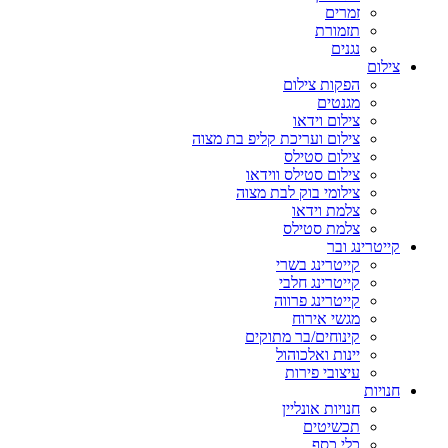
זמרים
תזמורת
נגנים
צילום
הפקות צילום
מגנטים
צילום וידאו
צילום ועריכת קליפ בת מצוה
צילום סטילס
צילום סטילס ווידאו
צילומי בוק לבת מצוה
צלמת וידאו
צלמת סטילס
קייטרינג ובר
קייטרינג בשרי
קייטרינג חלבי
קייטרינג פרווה
מגשי אירוח
קינוחים/בר מתוקים
יינות ואלכוהול
עיצובי פירות
חנויות
חנויות אונליין
תכשיטים
כלי כסף