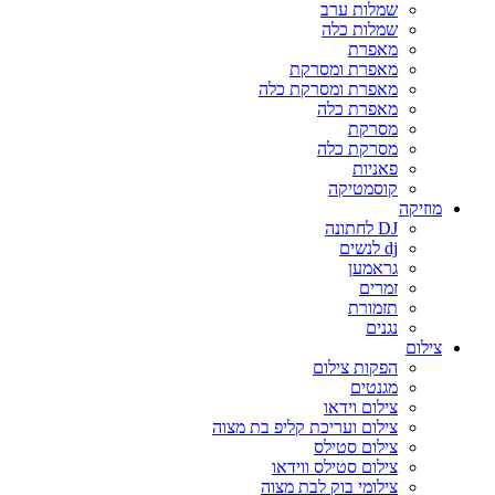
שמלות ערב
שמלות כלה
מאפרת
מאפרת ומסרקת
מאפרת ומסרקת כלה
מאפרת כלה
מסרקת
מסרקת כלה
פאניות
קוסמטיקה
מוזיקה
DJ לחתונה
dj לנשים
גראמען
זמרים
תזמורת
נגנים
צילום
הפקות צילום
מגנטים
צילום וידאו
צילום ועריכת קליפ בת מצוה
צילום סטילס
צילום סטילס ווידאו
צילומי בוק לבת מצוה