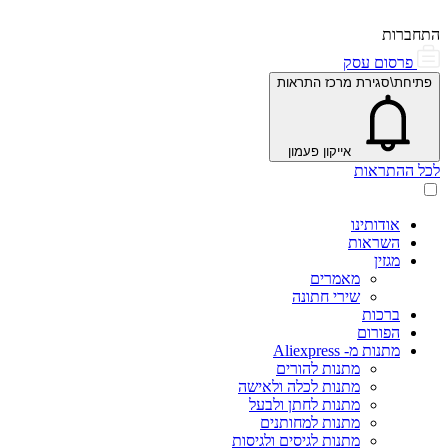
התחברות
פרסום עסק
פתיחת\סגירת מרכז התראות
אייקון פעמון
לכל ההתראות
אודותינו
השראות
מגזין
מאמרים
שירי חתונה
ברכות
הפורום
מתנות מ- Aliexpress
מתנות להורים
מתנות לכלה ולאישה
מתנות לחתן ולבעל
מתנות למחותנים
מתנות לגיסים ולגיסות