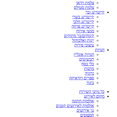
צלמת וידאו
צלמת סטילס
קייטרינג ובר
קייטרינג בשרי
קייטרינג חלבי
קייטרינג פרווה
מגשי אירוח
קינוחים/בר מתוקים
יינות ואלכוהול
עיצובי פירות
חנויות
חנויות אונליין
תכשיטים
כלי כסף
מתנות
נדוניה
ספרים ויודאיקה
ביגוד
כל נותני השירות
מקום לאירוע
אולמות חתונה
אולמות לאירועים קטנים
גני אירועים
קמפוסים