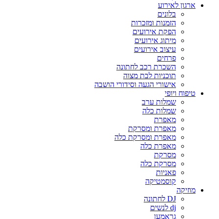
ארגון לאירוע
בלונים
הזמנות ומזכרות
הפקת אירועים
מיתוג אירועים
עיצוב אירועים
פרחים
השכרת רכב לחתונה
תוכניות לבת מצוה
אישורי הגעה וסידורי הושבה
טיפוח ויופי
שמלות ערב
שמלות כלה
מאפרת
מאפרת ומסרקת
מאפרת ומסרקת כלה
מאפרת כלה
מסרקת
מסרקת כלה
פאניות
קוסמטיקה
מוזיקה
DJ לחתונה
dj לנשים
גראמען