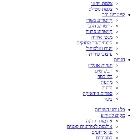
צלמת וידאו
צלמת סטילס
קייטרינג ובר
קייטרינג בשרי
קייטרינג חלבי
קייטרינג פרווה
מגשי אירוח
קינוחים/בר מתוקים
יינות ואלכוהול
עיצובי פירות
חנויות
חנויות אונליין
תכשיטים
כלי כסף
מתנות
נדוניה
ספרים ויודאיקה
ביגוד
כל נותני השירות
מקום לאירוע
אולמות חתונה
אולמות לאירועים קטנים
גני אירועים
קמפוסים