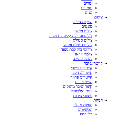
זמרים
תזמורת
נגנים
צילום
הפקות צילום
מגנטים
צילום וידאו
צילום ועריכת קליפ בת מצוה
צילום סטילס
צילום סטילס ווידאו
צילומי בוק לבת מצוה
צלמת וידאו
צלמת סטילס
קייטרינג ובר
קייטרינג בשרי
קייטרינג חלבי
קייטרינג פרווה
מגשי אירוח
קינוחים/בר מתוקים
יינות ואלכוהול
עיצובי פירות
חנויות
חנויות אונליין
תכשיטים
כלי כסף