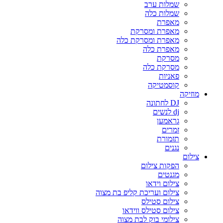
שמלות ערב
שמלות כלה
מאפרת
מאפרת ומסרקת
מאפרת ומסרקת כלה
מאפרת כלה
מסרקת
מסרקת כלה
פאניות
קוסמטיקה
מוזיקה
DJ לחתונה
dj לנשים
גראמען
זמרים
תזמורת
נגנים
צילום
הפקות צילום
מגנטים
צילום וידאו
צילום ועריכת קליפ בת מצוה
צילום סטילס
צילום סטילס ווידאו
צילומי בוק לבת מצוה