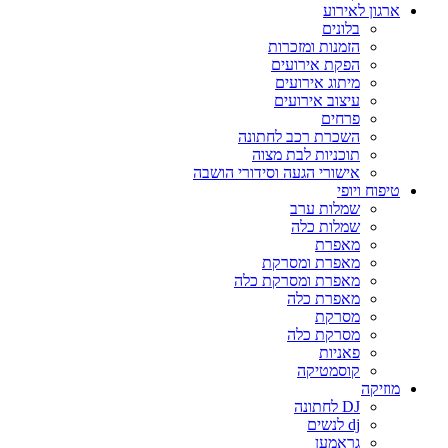
ארגון לאירוע
בלונים
הזמנות ומזכרות
הפקת אירועים
מיתוג אירועים
עיצוב אירועים
פרחים
השכרת רכב לחתונה
תוכניות לבת מצוה
אישורי הגעה וסידורי הושבה
טיפוח ויופי
שמלות ערב
שמלות כלה
מאפרת
מאפרת ומסרקת
מאפרת ומסרקת כלה
מאפרת כלה
מסרקת
מסרקת כלה
פאניות
קוסמטיקה
מוזיקה
DJ לחתונה
dj לנשים
גראמען