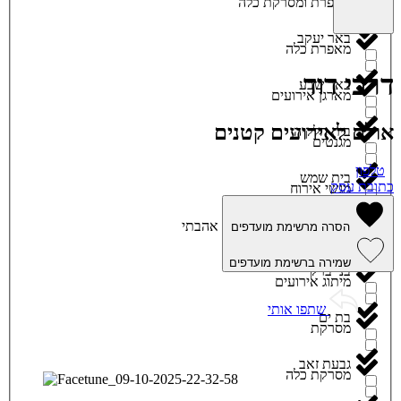
מאפרת ומסרקת כלה
באר יעקב
מאפרת כלה
דרכי דוד
באר שבע
מארגן אירועים
אולם לאירועים קטנים
בית חלקיה
מגנטים
טלפון
בית שמש
כתובת עסק
מגשי אירוח
ביתר עילית
אהבתי
הסרה מרשימת מועדפים
מוזיקה
שמירה ברשימת מועדפים
בני ברק
מיתוג אירועים
שתפו אותי
בת ים
מסרקת
גבעת זאב
מסרקת כלה