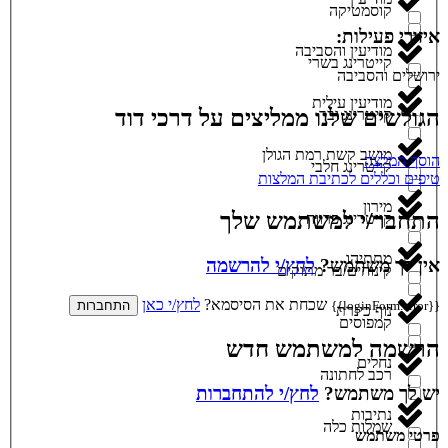
קוסמטיקה
איזורי פעילות:
מודיעין והסביבה
קייטרינג בשרי
ירושלים והסביבה
מודיעין עילית
הגולשים שלנו ממליצים על דרכי דוד
קייטרינג ובר
מושב קשת רמת הגולן
הוסף המלצה
קייטרינג חלבי
טיפים וכללים לכתיבת המלצות
מירון
התחבר/י למשתמש שלך
קייטרינג פרווה
מתתיהו
אין לך משתמש?
לחץ/י להרשמה
קינוחים/בר מתוקים
שכחת את הסיסמא?
לחץ/י כאן
{{loginForm.error}}
התחברות
נוף כינרת
קמפוסים
הרשמה למשתמש חדש
נחלים
רכב לחתונה
יש לך משתמש?
לחץ/י להתחברות
נתיבות
שמלות כלה
פרטי משתמש