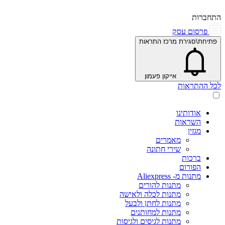
התחברות
פרסום עסק
פתיחת\סגירת מרכז התראות
אייקון פעמון
לכל ההתראות
אודותינו
השראות
מגזין
מאמרים
שירי חתונה
ברכות
הפורום
מתנות מ- Aliexpress
מתנות להורים
מתנות לכלה ולאישה
מתנות לחתן ולבעל
מתנות למחותנים
מתנות לגיסים ולגיסות