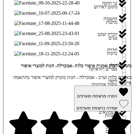
גני תקוה
מקום לאירוע
הושעיה
מתנות
זיכרון יעקב
נגנים
חדרה
נדוניה
חולון
נחמי גולדברג אמנית איפור כלות -אמברלה- חנות למוצרי איפור
ספרים ויודאיקה
מאפרת כלות וערב - אמברלה - חנות בוטיק למוצרי איפור בהתאמה
חיפה
אישית
עיצוב אירועים
הסרה מרשימת מועדפים
חריש
עיצובי פירות
שמירה ברשימת מועדפים
חשמונאים
פאניות
טבריה
פרחים