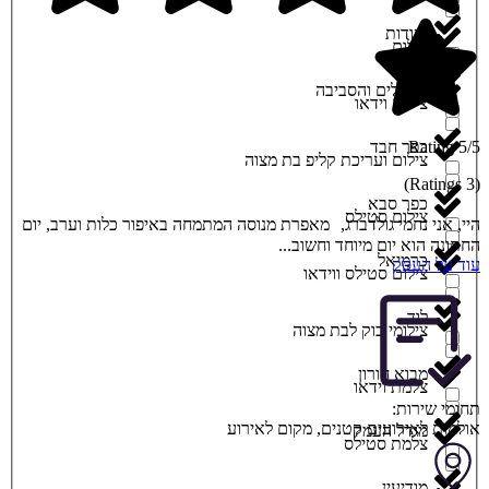
יסודות
צילום
ירושלים והסביבה
צילום וידאו
5/5 Rating
כפר חבד
צילום ועריכת קליפ בת מצוה
(3 Ratings)
כפר סבא
צילום סטילס
היי, אני נחמי גולדברג, מאפרת מנוסה המתמחה באיפור כלות וערב, יום
החתונה הוא יום מיוחד וחשוב...
כרמיאל
עוד על העסק
צילום סטילס ווידאו
לוד
צילומי בוק לבת מצוה
מבוא חורון
צלמת וידאו
תחומי שירות:
אולמות לאירועים קטנים
,
מקום לאירוע
מגדל העמק
צלמת סטילס
מודיעין