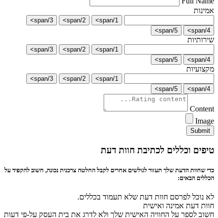
Full Name
אמינות
3/span>
2/span>
1/span>
5/span>
4/span>
שירותיות
3/span>
2/span>
1/span>
5/span>
4/span>
מקצועיות
3/span>
2/span>
1/span>
5/span>
4/span>
Content
Image
Submit
טיפים וכללים לכתיבת חוות דעת
כדי שחוות הדעת שלך תעזור לגולשים אחרים לקבל החלטה צרכנית נכונה, חשוב להקפיד על
הכללים הבאים:
לא נוכל לפרסם חוות דעת שלא תעמוד בכללים.
חוות דעת אמינה ואישית
חשוב לספר על החוויה האישית שלך ולא לדרג את בית העסק על-פי דעות