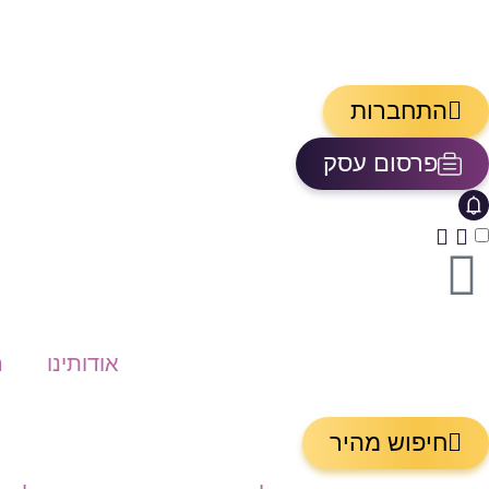
התחברות
פרסום עסק
אייקון פעמון
פתיחת\סגירת מרכז התראות
אודותינו
ה
חיפוש מהיר