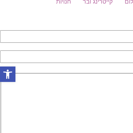
לום
קייטרינג ובר
חנויות
פתח