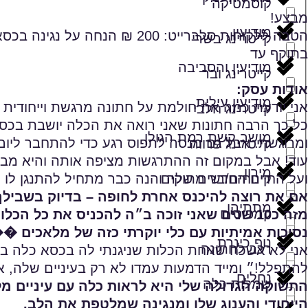
קוסמטיקה
מבצע!
מודיעין
הטבה ללקוחות סלברייט: 200 ₪ הנחה על נגינה בכסא כלה
קייטרינג בשרי
בתוקף עד
מודיעין והסביבה
קייטרינג ובר
אודות עסק:
מודיעין עילית
אני יודעת כמה את חולמת על חתונה מרגשת וייחודית 
קייטרינג חלבי
כל כך הרבה חתונות שאני רואה את הכלה יושבת בכ
מושב קשת רמת הגולן
ומרוגשת. אבל גם מנסה לתפוס רגע כדי להתחבר ליום
קייטרינג פרווה
עוד! אבל במקום זה ההתרגשות מציפה אותה והיא מ
מירון
קינוחים/בר מתוקים
ועל החיים החדשים שלה והנה כבר מתחיל להתנגן לו נ
אם את רוצה להיכנס אחרת לחופה – בדיוק בשבילך 
מתתיהו
קמפוסים
מזה כ10 שנים שאני זוכה ב״ה להכניס את כל הכלות שלי ליום המרגש שלהן בדיוק כמו שהן חלמו!
נסיכות אמיתיות עם כלי יוקרתי כזה של מלאכים �
נוף כינרת
רכב לחתונה
אני לא אשכח שאחת הכלות שניגנתי לה בכסא כלה באה
להתפלל!״ ומייד הדמעות עמדו לא רק בעיניים שלה, א
נחלים
שמלות כלה
התשוקה הגדולה שלי היא לראות כלה עם עיניים מ
הייחודי והענוג שלו ומנגינה שמלטפת את הלב.