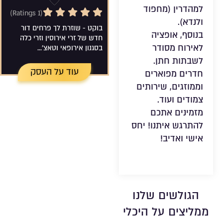
למהדרין (מחפוד
5/5 Rating
שמירה ברש
(1 Ratings)
ולנדא).
בוקט - שוזרת לך פרחים דור
בנוסף, אופציה
חדש של זרי אירוסין וזרי כלה
לאירוח מסודר
בסגנון אירופאי וטאצ'...
לשבתות חתן.
עוד על העסק
חדרים מפוארים
וממוזגים, שירותים
צמודים ועוד.
מזמינים אתכם
להתרגש איתנו! יחס
אישי ואדיב!
הגולשים שלנו
ממליצים על היכלי