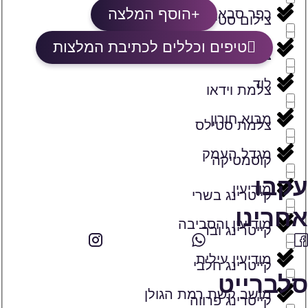
הוסף המלצה
כפר סבא
צילום סטילס ווידאו
טיפים וכללים לכתיבת המלצות
כרמיאל
צילומי בוק לבת מצוה
לוד
צלמת וידאו
מבוא חורון
צלמת סטילס
מגדל העמק
קוסמטיקה
עקבו
מודיעין
קייטרינג בשרי
אחרינו
מודיעין והסביבה
קייטרינג ובר
מודיעין עילית
קייטרינג חלבי
סלברייט
מושב קשת רמת הגולן
קייטרינג פרווה