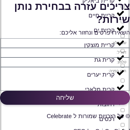
קריית ביאליק
צריכים עזרה בבחירת נותן
קריית חיים
שירות?
קריית ים
השאירו פרטים ונחזור אליכם:
קריית מוצקין
קרית גת
קרית יערים
קרית מלאכי
שליחה
רחובות
© כל הזכויות שמורות ל Celebrate
רכסים