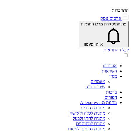
התחברות
פרסום עסק
פתיחת\סגירת מרכז התראות
אייקון פעמון
לכל ההתראות
אודותינו
השראות
מגזין
מאמרים
שירי חתונה
ברכות
הפורום
מתנות מ- Aliexpress
מתנות להורים
מתנות לכלה ולאישה
מתנות לחתן ולבעל
מתנות למחותנים
מתנות לגיסים ולגיסות