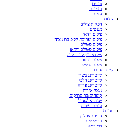
זמרים
תזמורת
נגנים
צילום
הפקות צילום
מגנטים
צילום וידאו
צילום ועריכת קליפ בת מצוה
צילום סטילס
צילום סטילס ווידאו
צילומי בוק לבת מצוה
צלמת וידאו
צלמת סטילס
קייטרינג ובר
קייטרינג בשרי
קייטרינג חלבי
קייטרינג פרווה
מגשי אירוח
קינוחים/בר מתוקים
יינות ואלכוהול
עיצובי פירות
חנויות
חנויות אונליין
תכשיטים
כלי כסף