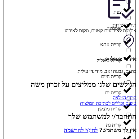
צפת
תחומי שירות:
קוממיות
אולמות לאירועים קטנים
,
מקום לאירוע
קריית אתא
איזורי פעילות:
קריית ביאליק
בת ים
,
גבעת זאב
,
מודיעין עילית
קריית חיים
הגולשים שלנו ממליצים על זכרון משה
קריית ים
הוסף המלצה
טיפים וכללים לכתיבת המלצות
קריית מוצקין
התחבר/י למשתמש שלך
קרית גת
אין לך משתמש?
לחץ/י להרשמה