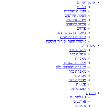
ארגון לאירוע
בלונים
הזמנות ומזכרות
הפקת אירועים
מיתוג אירועים
עיצוב אירועים
פרחים
השכרת רכב לחתונה
תוכניות לבת מצוה
אישורי הגעה וסידורי הושבה
טיפוח ויופי
שמלות ערב
שמלות כלה
מאפרת
מאפרת ומסרקת
מאפרת ומסרקת כלה
מאפרת כלה
מסרקת
מסרקת כלה
פאניות
קוסמטיקה
מוזיקה
DJ לחתונה
dj לנשים
גראמען