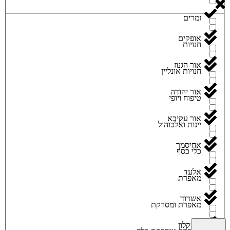
זמרים
אופקים
חנויות
אור הגנוז
חנויות אונליין
אור יהודה
טיפוח ויופי
אור עקיבא
יינות ואלכוהול
אחיסמך
כלי כסף
אלעד
מאפרת
אשדוד
מאפרת ומסרקת
אשקלון