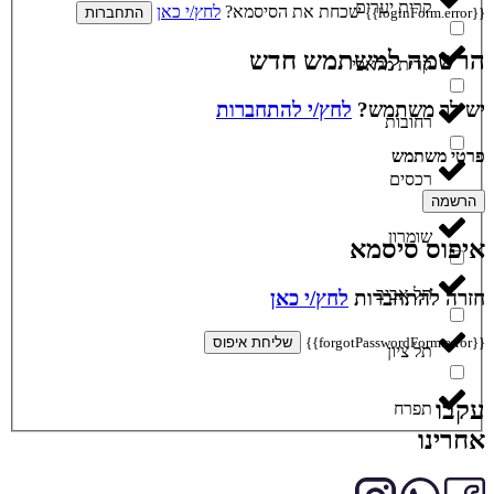
קרית יערים
שכחת את הסיסמא?
לחץ/י כאן
{{loginForm.error}}
התחברות
הרשמה למשתמש חדש
קרית מלאכי
יש לך משתמש?
לחץ/י להתחברות
רחובות
פרטי משתמש
רכסים
הרשמה
שומרון
איפוס סיסמא
תל אביב
חזרה להתחברות
לחץ/י כאן
{{forgotPasswordForm.error}}
שליחת איפוס
תל ציון
עקבו
תפרח
אחרינו