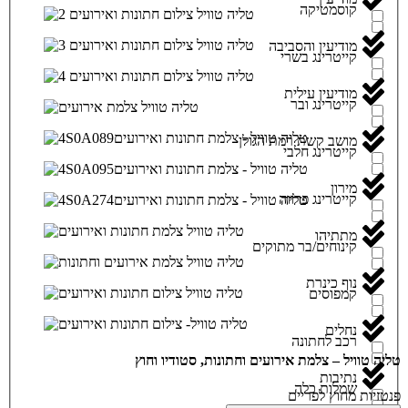
קוסמטיקה
מודיעין והסביבה
קייטרינג בשרי
מודיעין עילית
קייטרינג ובר
מושב קשת רמת הגולן
קייטרינג חלבי
מירון
קייטרינג פרווה
מתתיהו
קינוחים/בר מתוקים
נוף כינרת
קמפוסים
נחלים
רכב לחתונה
טליה טוויל – צלמת אירועים וחתונות, סטודיו וחוץ
נתיבות
שמלות כלה
פנטזיות מחוץ לפריים