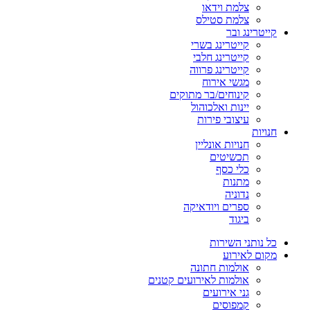
צלמת וידאו
צלמת סטילס
קייטרינג ובר
קייטרינג בשרי
קייטרינג חלבי
קייטרינג פרווה
מגשי אירוח
קינוחים/בר מתוקים
יינות ואלכוהול
עיצובי פירות
חנויות
חנויות אונליין
תכשיטים
כלי כסף
מתנות
נדוניה
ספרים ויודאיקה
ביגוד
כל נותני השירות
מקום לאירוע
אולמות חתונה
אולמות לאירועים קטנים
גני אירועים
קמפוסים