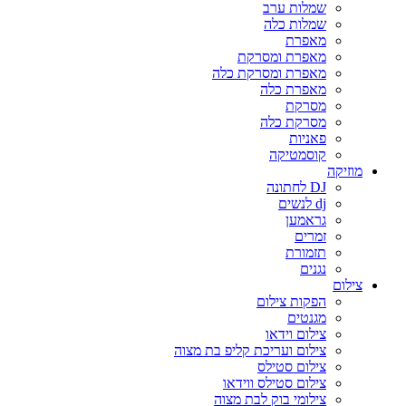
שמלות ערב
שמלות כלה
מאפרת
מאפרת ומסרקת
מאפרת ומסרקת כלה
מאפרת כלה
מסרקת
מסרקת כלה
פאניות
קוסמטיקה
מוזיקה
DJ לחתונה
dj לנשים
גראמען
זמרים
תזמורת
נגנים
צילום
הפקות צילום
מגנטים
צילום וידאו
צילום ועריכת קליפ בת מצוה
צילום סטילס
צילום סטילס ווידאו
צילומי בוק לבת מצוה