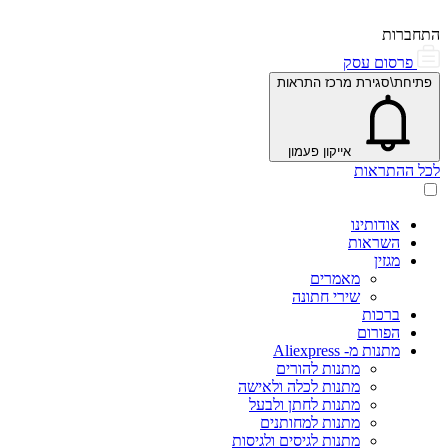
התחברות
פרסום עסק
פתיחת\סגירת מרכז התראות
אייקון פעמון
לכל ההתראות
אודותינו
השראות
מגזין
מאמרים
שירי חתונה
ברכות
הפורום
מתנות מ- Aliexpress
מתנות להורים
מתנות לכלה ולאישה
מתנות לחתן ולבעל
מתנות למחותנים
מתנות לגיסים ולגיסות