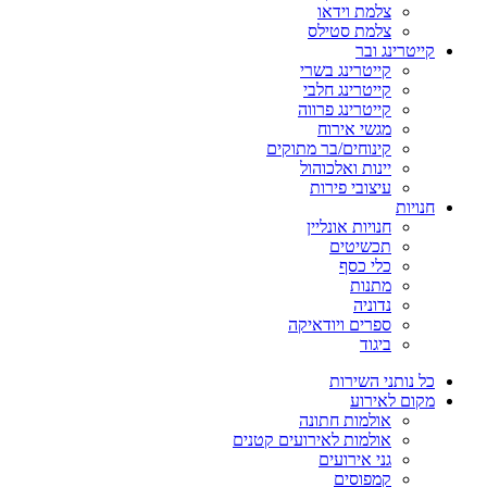
צלמת וידאו
צלמת סטילס
קייטרינג ובר
קייטרינג בשרי
קייטרינג חלבי
קייטרינג פרווה
מגשי אירוח
קינוחים/בר מתוקים
יינות ואלכוהול
עיצובי פירות
חנויות
חנויות אונליין
תכשיטים
כלי כסף
מתנות
נדוניה
ספרים ויודאיקה
ביגוד
כל נותני השירות
מקום לאירוע
אולמות חתונה
אולמות לאירועים קטנים
גני אירועים
קמפוסים