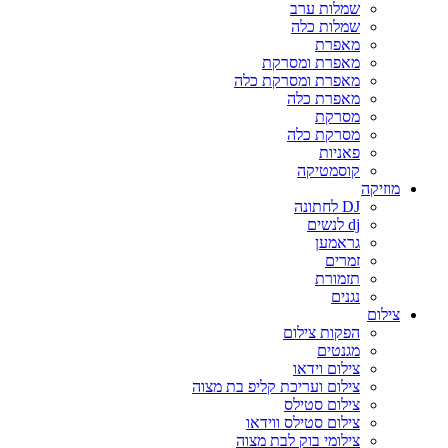
שמלות ערב
שמלות כלה
מאפרת
מאפרת ומסרקת
מאפרת ומסרקת כלה
מאפרת כלה
מסרקת
מסרקת כלה
פאניות
קוסמטיקה
מוזיקה
DJ לחתונה
dj לנשים
גראמען
זמרים
תזמורת
נגנים
צילום
הפקות צילום
מגנטים
צילום וידאו
צילום ועריכת קליפ בת מצוה
צילום סטילס
צילום סטילס ווידאו
צילומי בוק לבת מצוה