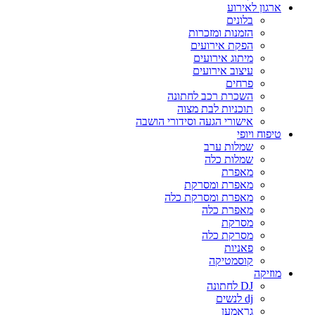
ארגון לאירוע
בלונים
הזמנות ומזכרות
הפקת אירועים
מיתוג אירועים
עיצוב אירועים
פרחים
השכרת רכב לחתונה
תוכניות לבת מצוה
אישורי הגעה וסידורי הושבה
טיפוח ויופי
שמלות ערב
שמלות כלה
מאפרת
מאפרת ומסרקת
מאפרת ומסרקת כלה
מאפרת כלה
מסרקת
מסרקת כלה
פאניות
קוסמטיקה
מוזיקה
DJ לחתונה
dj לנשים
גראמען