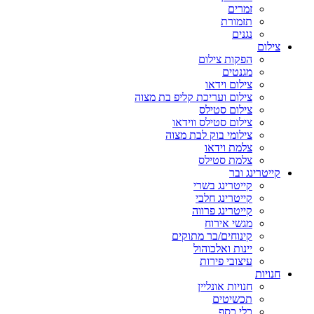
זמרים
תזמורת
נגנים
צילום
הפקות צילום
מגנטים
צילום וידאו
צילום ועריכת קליפ בת מצוה
צילום סטילס
צילום סטילס ווידאו
צילומי בוק לבת מצוה
צלמת וידאו
צלמת סטילס
קייטרינג ובר
קייטרינג בשרי
קייטרינג חלבי
קייטרינג פרווה
מגשי אירוח
קינוחים/בר מתוקים
יינות ואלכוהול
עיצובי פירות
חנויות
חנויות אונליין
תכשיטים
כלי כסף