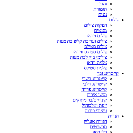
זמרים
תזמורת
נגנים
צילום
הפקות צילום
מגנטים
צילום וידאו
צילום ועריכת קליפ בת מצוה
צילום סטילס
צילום סטילס ווידאו
צילומי בוק לבת מצוה
צלמת וידאו
צלמת סטילס
קייטרינג ובר
קייטרינג בשרי
קייטרינג חלבי
קייטרינג פרווה
מגשי אירוח
קינוחים/בר מתוקים
יינות ואלכוהול
עיצובי פירות
חנויות
חנויות אונליין
תכשיטים
כלי כסף