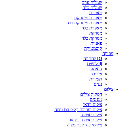
שמלות ערב
שמלות כלה
מאפרת
מאפרת ומסרקת
מאפרת ומסרקת כלה
מאפרת כלה
מסרקת
מסרקת כלה
פאניות
קוסמטיקה
מוזיקה
DJ לחתונה
dj לנשים
גראמען
זמרים
תזמורת
נגנים
צילום
הפקות צילום
מגנטים
צילום וידאו
צילום ועריכת קליפ בת מצוה
צילום סטילס
צילום סטילס ווידאו
צילומי בוק לבת מצוה