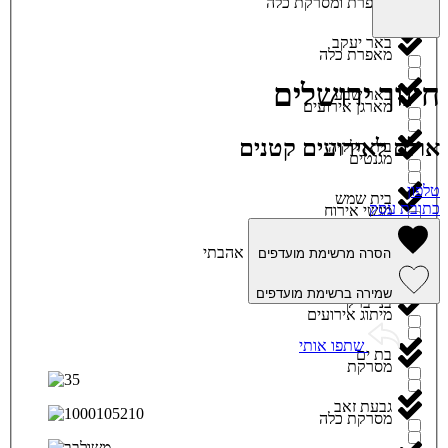
מאפרת ומסרקת כלה
באר יעקב
מאפרת כלה
חינוך ירושלים
באר שבע
מארגן אירועים
אולם לאירועים קטנים
בית חלקיה
מגנטים
טלפון
בית שמש
כתובת עסק
מגשי אירוח
ביתר עילית
אהבתי
הסרה מרשימת מועדפים
מוזיקה
שמירה ברשימת מועדפים
בני ברק
מיתוג אירועים
שתפו אותי
בת ים
מסרקת
גבעת זאב
מסרקת כלה