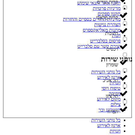
קרית יערים
תקנון אתר ותנאי שימוש
מדיניות פרטיות
תקנון ספקים
קרית מלאכי
מדיניות החזרים כספיים והחזרות
הצהרת נגישות
מתנות מאליאקספרס
רחובות
חנות
פרסום בסלברייט
יצירת קשר עם סלברייט
רכסים
נותני שירות
שומרון
כל נותני השירות
ארגון לאירוע
תל אביב
חנויות
טיפוח ויופי
מוזיקה
תל ציון
מקום לאירוע
צילום
קייטרינג ובר
תפרח
כל נותני השירות
ארגון לאירוע
חנויות