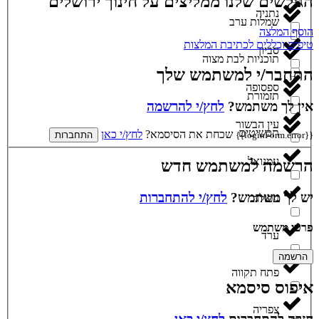
הגולשים שלנו ממליצים על חינוך ירושלים
נתניה
שמלות ערב
הוסף המלצה
טיפים וכללים לכתיבת המלצות
סביון
תוכניות לבת מצוה
התחבר/י למשתמש שלך
ספסופה
תזמורת
אין לך משתמש?
לחץ/י להרשמה
עין הבשור
תכשיטים
שכחת את הסיסמא?
לחץ/י כאן
{{loginForm.error}}
התחברות
עמנואל
הרשמה למשתמש חדש
יש לך משתמש?
לחץ/י להתחברות
עפולה
פרטי משתמש
ערד
הרשמה
פתח תקווה
איפוס סיסמא
צפריה