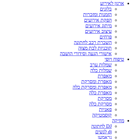
ארגון לאירוע
בלונים
הזמנות ומזכרות
הפקת אירועים
מיתוג אירועים
עיצוב אירועים
פרחים
השכרת רכב לחתונה
תוכניות לבת מצוה
אישורי הגעה וסידורי הושבה
טיפוח ויופי
שמלות ערב
שמלות כלה
מאפרת
מאפרת ומסרקת
מאפרת ומסרקת כלה
מאפרת כלה
מסרקת
מסרקת כלה
פאניות
קוסמטיקה
מוזיקה
DJ לחתונה
dj לנשים
גראמען