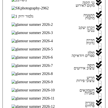
גני תקוה
מקום לאירוע
הושעיה
מתנות
זיכרון יעקב
נגנים
חדרה
נדוניה
חולון
ספרים ויודאיקה
חיפה
עיצוב אירועים
חריש
עיצובי פירות
חשמונאים
פאניות
טבריה
פרחים