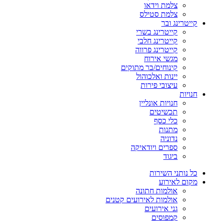
צלמת וידאו
צלמת סטילס
קייטרינג ובר
קייטרינג בשרי
קייטרינג חלבי
קייטרינג פרווה
מגשי אירוח
קינוחים/בר מתוקים
יינות ואלכוהול
עיצובי פירות
חנויות
חנויות אונליין
תכשיטים
כלי כסף
מתנות
נדוניה
ספרים ויודאיקה
ביגוד
כל נותני השירות
מקום לאירוע
אולמות חתונה
אולמות לאירועים קטנים
גני אירועים
קמפוסים