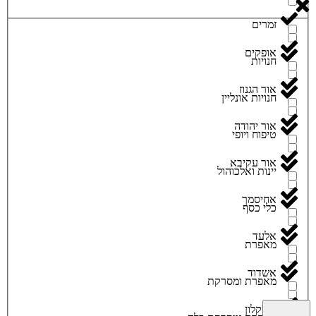
זמרים
אופקים
חנויות
אור הגנוז
חנויות אונליין
אור יהודה
טיפוח ויופי
אור עקיבא
יינות ואלכוהול
אחיסמך
כלי כסף
אלעד
מאפרת
אשדוד
מאפרת ומסרקת
אשקלון