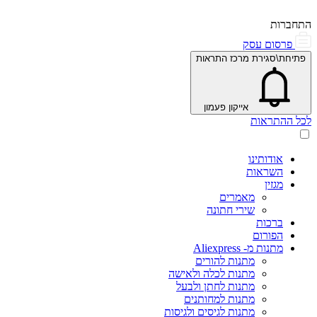
התחברות
פרסום עסק
פתיחת\סגירת מרכז התראות
אייקון פעמון
לכל ההתראות
אודותינו
השראות
מגזין
מאמרים
שירי חתונה
ברכות
הפורום
מתנות מ- Aliexpress
מתנות להורים
מתנות לכלה ולאישה
מתנות לחתן ולבעל
מתנות למחותנים
מתנות לגיסים ולגיסות