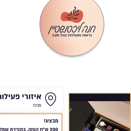
ובכל 
שמלות ערב 
טלפון
כת
איזורי פעילות
מרכז
מבצע!
200 ש"ח הנחה, בתפירת שמלת ערב מעל 1500 ש"ח. (מוגבל ל3 לקוחות)