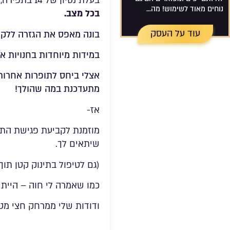
בעלת נסיון של 14 בתפירה, תוך מומחיות בהתאמת עיצוב וגיזרה למבנה גוף
נוחים מאוד לשימוש! מה...
בכל מצב.
עוד על העסק
בונה מאפס את הגזרה ללקו
במידות מיוחדות בחנויות 
אצלי ביחס לתופרות אחרות,
מתעדכנת במה שהולך!
אז-
מוזמנת לקביעת פגישת התא
שיתאים לך.
(גם לטיפול בתינוק קטן תוך
כמו שאמרה לי חוה – הייתי עם תינוק בן 6 ש
ודודות שלי ממרחק חצי מטר