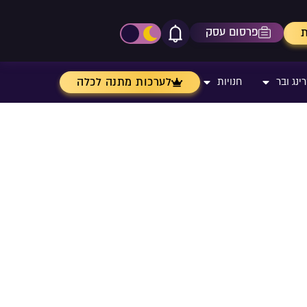
פרסום עסק
ת
אייקון פעמון
פתיחת\סגירת מרכז התר
לערכות מתנה לכלה
ינג ובר
חנויות