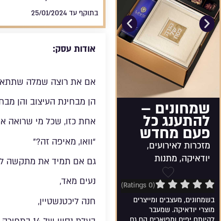
בתוקף עד 25/01/2024
אודות עסק:
אם את רוצה שמלה שתתאים
הן מבחינת העיצוב והן מבחי
שמחונים –
להתענג כל
אחת כזו, שכל מי שרואה או
פעם מחדש
“וואו, מאיפה זה?”
מזכרות לאירועים,
יודאיקה, מתנות
גם אם תמיד את מתקשה למצו
נעים מאד,
0
שמירה ברשימת מועדפים
(0 Ratings)
בשמחונים, מעצבים ומייצרים
חנה ליכטנשטיין,
מוצרי יודאיקה. שמעבר
להיותם יפים ומפוארים הם גם