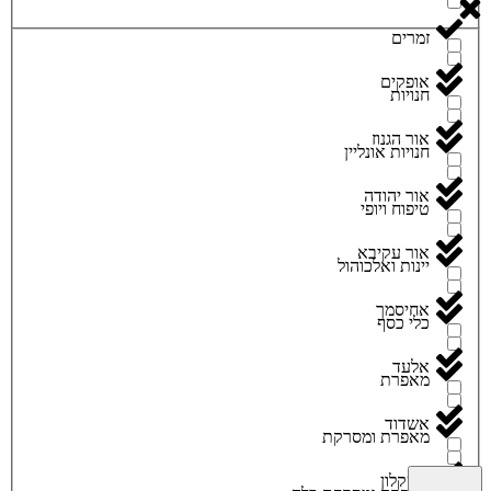
זמרים
אופקים
חנויות
אור הגנוז
חנויות אונליין
אור יהודה
טיפוח ויופי
אור עקיבא
יינות ואלכוהול
אחיסמך
כלי כסף
אלעד
מאפרת
אשדוד
מאפרת ומסרקת
אשקלון