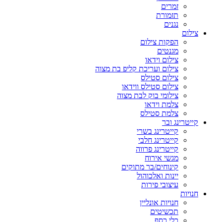
זמרים
תזמורת
נגנים
צילום
הפקות צילום
מגנטים
צילום וידאו
צילום ועריכת קליפ בת מצוה
צילום סטילס
צילום סטילס ווידאו
צילומי בוק לבת מצוה
צלמת וידאו
צלמת סטילס
קייטרינג ובר
קייטרינג בשרי
קייטרינג חלבי
קייטרינג פרווה
מגשי אירוח
קינוחים/בר מתוקים
יינות ואלכוהול
עיצובי פירות
חנויות
חנויות אונליין
תכשיטים
כלי כסף