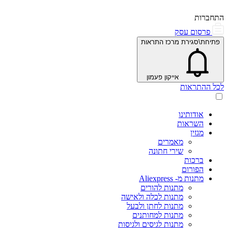
התחברות
פרסום עסק
פתיחת\סגירת מרכז התראות
אייקון פעמון
לכל ההתראות
אודותינו
השראות
מגזין
מאמרים
שירי חתונה
ברכות
הפורום
מתנות מ- Aliexpress
מתנות להורים
מתנות לכלה ולאישה
מתנות לחתן ולבעל
מתנות למחותנים
מתנות לגיסים ולגיסות