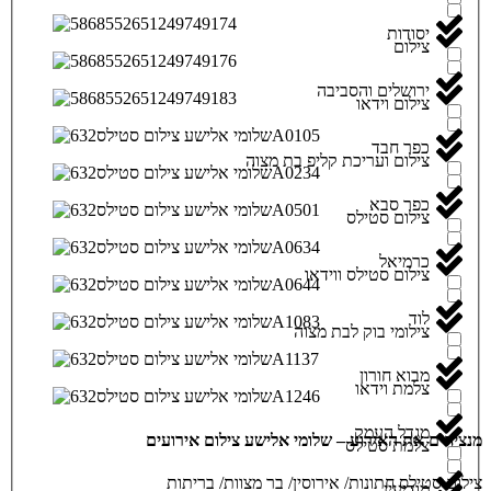
יסודות
צילום
ירושלים והסביבה
צילום וידאו
כפר חבד
צילום ועריכת קליפ בת מצוה
כפר סבא
צילום סטילס
כרמיאל
צילום סטילס ווידאו
לוד
צילומי בוק לבת מצוה
מבוא חורון
צלמת וידאו
מגדל העמק
מנציחים את האירוע – שלומי אלישע צילום אירועים
צלמת סטילס
צילום סטילס חתונות/ אירוסין/ בר מצוות/ בריתות
מודיעין