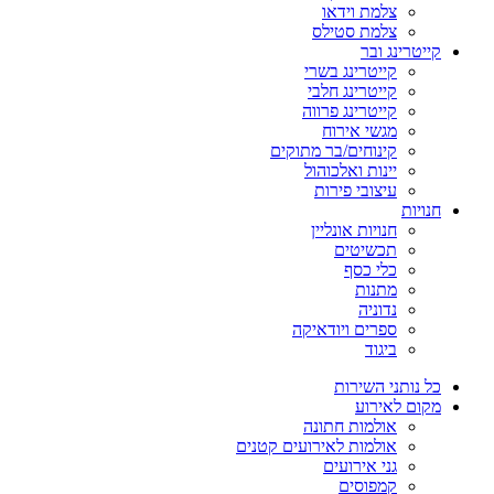
צלמת וידאו
צלמת סטילס
קייטרינג ובר
קייטרינג בשרי
קייטרינג חלבי
קייטרינג פרווה
מגשי אירוח
קינוחים/בר מתוקים
יינות ואלכוהול
עיצובי פירות
חנויות
חנויות אונליין
תכשיטים
כלי כסף
מתנות
נדוניה
ספרים ויודאיקה
ביגוד
כל נותני השירות
מקום לאירוע
אולמות חתונה
אולמות לאירועים קטנים
גני אירועים
קמפוסים