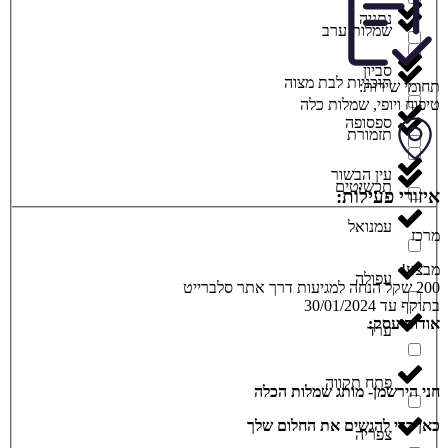
נתניה
שמלות ערב
סביון
תוכניות לבת מצוה
תחומי שירות:
טיפוח ויופי
,
שמלות כלה
ספסופה
תזמורת
עין הבשור
תכשיטים
איזורי פעילות:
עמנואל
מרכז
מבצע!
עפולה
200 שקל הנחה למגיעות דרך אתר סלברייט
בתוקף עד 30/01/2024
אודות עסק:
ערד
פתח תקווה
חני הירשמן- מותג שמלות הכלה
כאן כדי להגשים את החלום שלך
צפריה