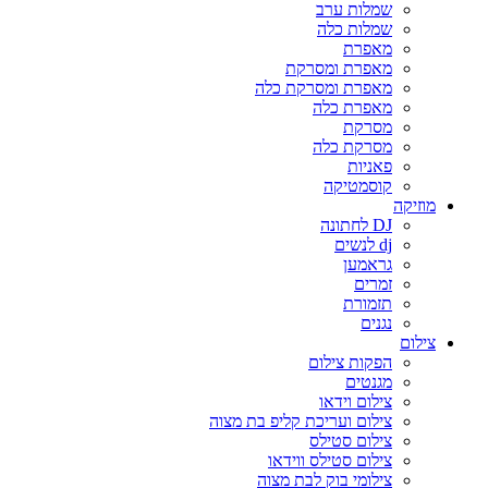
שמלות ערב
שמלות כלה
מאפרת
מאפרת ומסרקת
מאפרת ומסרקת כלה
מאפרת כלה
מסרקת
מסרקת כלה
פאניות
קוסמטיקה
מוזיקה
DJ לחתונה
dj לנשים
גראמען
זמרים
תזמורת
נגנים
צילום
הפקות צילום
מגנטים
צילום וידאו
צילום ועריכת קליפ בת מצוה
צילום סטילס
צילום סטילס ווידאו
צילומי בוק לבת מצוה