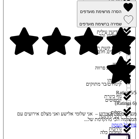
קוסמטיקה
הסרה מרשימת מועדפים
מודיעין והסביבה
קייטרינג בשרי
שמירה ברשימת מועדפים
מודיעין עילית
קייטרינג ובר
מושב קשת רמת הגולן
קייטרינג חלבי
מירון
קייטרינג פרווה
מתתיהו
קינוחים/בר מתוקים
5/5 Rating
נוף כינרת
קמפוסים
(6 Ratings)
נחלים
מנציחים את האירוע – אני שלומי אלישע ואני מצלם אירועים עם
רכב לחתונה
המצלמה הכי מתקדמת של...
עוד על העסק
נתיבות
שמלות כלה