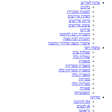
ארגון לאירוע
בלונים
הזמנות ומזכרות
הפקת אירועים
מיתוג אירועים
עיצוב אירועים
פרחים
השכרת רכב לחתונה
תוכניות לבת מצוה
אישורי הגעה וסידורי הושבה
טיפוח ויופי
שמלות ערב
שמלות כלה
מאפרת
מאפרת ומסרקת
מאפרת ומסרקת כלה
מאפרת כלה
מסרקת
מסרקת כלה
פאניות
קוסמטיקה
מוזיקה
DJ לחתונה
dj לנשים
גראמען