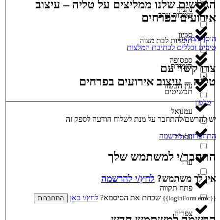
הגולשים שלנו ממליצים על טליה – עיצוב
נתניה
שמלות ערב
אירועים בפרחים
סביון
הוסף המלצה
תוכניות לבת מצוה
טיפים וכללים לכתיבת המלצות
ספסופה
תזמורת
צרו קשר עם
טליה – עיצוב אירועים בפרחים
עין הבשור
תכשיטים
טלפון
עמנואל
יש להרשם/להתחבר על מנת לשלוח הודעה לספק זה
התחברות / הרשמה
עפולה
התחבר/י למשתמש שלך
ערד
אין לך משתמש?
לחץ/י להרשמה
פתח תקווה
שכחת את הסיסמא?
לחץ/י כאן
{{loginForm.error}}
התחברות
צפריה
הרשמה למשתמש חדש