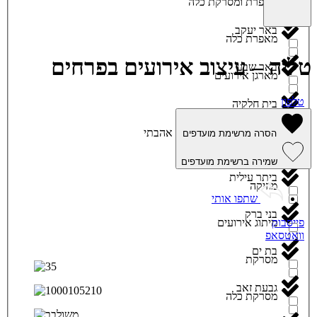
מאפרת ומסרקת כלה
באר יעקב
מאפרת כלה
טליה – עיצוב אירועים בפרחים
באר שבע
מארגן אירועים
טלפון
בית חלקיה
מגנטים
אהבתי
הסרה מרשימת מועדפים
בית שמש
מגשי אירוח
שמירה ברשימת מועדפים
ביתר עילית
מוזיקה
שתפו אותי
בני ברק
מיתוג אירועים
פייסבוק
וואטסאפ
בת ים
מסרקת
גבעת זאב
מסרקת כלה