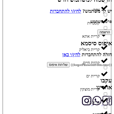
צפת
יש לך משתמש?
לחץ/י להתחברות
פרטי משתמש
קוממיות
הרשמה
קריית אתא
איפוס סיסמא
קריית ביאליק
חזרה להתחברות
לחץ/י כאן
קריית חיים
{{forgotPasswordForm.error}}
שליחת איפוס
קריית ים
עקבו
אחרינו
קריית מוצקין
קרית גת