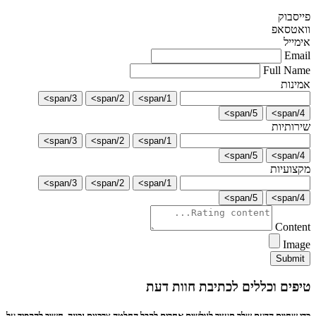
פייסבוק
וואטסאפ
אימייל
Email
Full Name
אמינות
3/span>
2/span>
1/span>
5/span>
4/span>
שירותיות
3/span>
2/span>
1/span>
5/span>
4/span>
מקצועיות
3/span>
2/span>
1/span>
5/span>
4/span>
Content
Image
Submit
טיפים וכללים לכתיבת חוות דעת
כדי שחוות הדעת שלך תעזור לגולשים אחרים לקבל החלטה צרכנית נכונה, חשוב להקפיד על