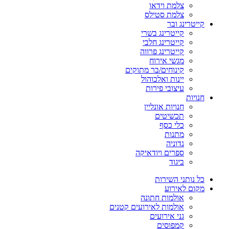
צלמת וידאו
צלמת סטילס
קייטרינג ובר
קייטרינג בשרי
קייטרינג חלבי
קייטרינג פרווה
מגשי אירוח
קינוחים/בר מתוקים
יינות ואלכוהול
עיצובי פירות
חנויות
חנויות אונליין
תכשיטים
כלי כסף
מתנות
נדוניה
ספרים ויודאיקה
ביגוד
כל נותני השירות
מקום לאירוע
אולמות חתונה
אולמות לאירועים קטנים
גני אירועים
קמפוסים