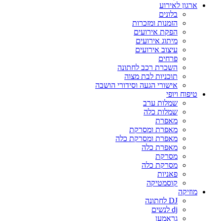
ארגון לאירוע
בלונים
הזמנות ומזכרות
הפקת אירועים
מיתוג אירועים
עיצוב אירועים
פרחים
השכרת רכב לחתונה
תוכניות לבת מצוה
אישורי הגעה וסידורי הושבה
טיפוח ויופי
שמלות ערב
שמלות כלה
מאפרת
מאפרת ומסרקת
מאפרת ומסרקת כלה
מאפרת כלה
מסרקת
מסרקת כלה
פאניות
קוסמטיקה
מוזיקה
DJ לחתונה
dj לנשים
גראמען