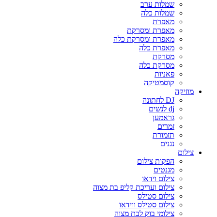
שמלות ערב
שמלות כלה
מאפרת
מאפרת ומסרקת
מאפרת ומסרקת כלה
מאפרת כלה
מסרקת
מסרקת כלה
פאניות
קוסמטיקה
מוזיקה
DJ לחתונה
dj לנשים
גראמען
זמרים
תזמורת
נגנים
צילום
הפקות צילום
מגנטים
צילום וידאו
צילום ועריכת קליפ בת מצוה
צילום סטילס
צילום סטילס ווידאו
צילומי בוק לבת מצוה