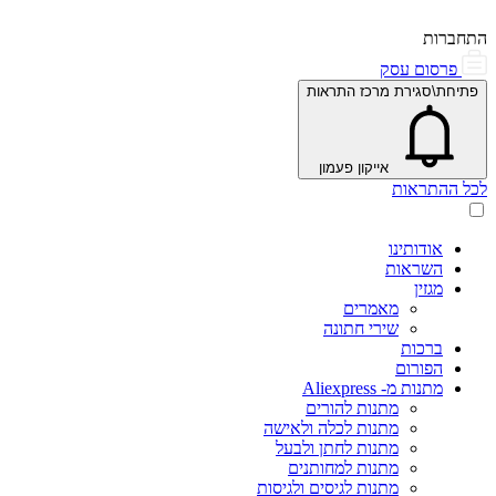
התחברות
פרסום עסק
פתיחת\סגירת מרכז התראות
אייקון פעמון
לכל ההתראות
אודותינו
השראות
מגזין
מאמרים
שירי חתונה
ברכות
הפורום
מתנות מ- Aliexpress
מתנות להורים
מתנות לכלה ולאישה
מתנות לחתן ולבעל
מתנות למחותנים
מתנות לגיסים ולגיסות