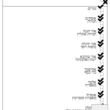
זמרים
אופקים
חנויות
אור הגנוז
חנויות אונליין
אור יהודה
טיפוח ויופי
אור עקיבא
יינות ואלכוהול
אחיסמך
כלי כסף
אלעד
מאפרת
אשדוד
מאפרת ומסרקת
אשקלון