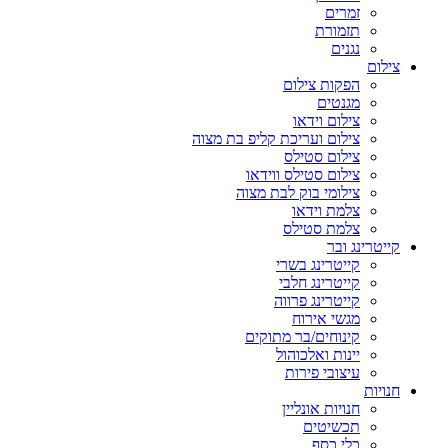
זמרים
תזמורת
נגנים
צילום
הפקות צילום
מגנטים
צילום וידאו
צילום ועריכת קליפ בת מצוה
צילום סטילס
צילום סטילס ווידאו
צילומי בוק לבת מצוה
צלמת וידאו
צלמת סטילס
קייטרינג ובר
קייטרינג בשרי
קייטרינג חלבי
קייטרינג פרווה
מגשי אירוח
קינוחים/בר מתוקים
יינות ואלכוהול
עיצובי פירות
חנויות
חנויות אונליין
תכשיטים
כלי כסף