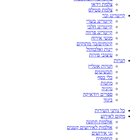
צלמת וידאו
צלמת סטילס
קייטרינג ובר
קייטרינג בשרי
קייטרינג חלבי
קייטרינג פרווה
מגשי אירוח
קינוחים/בר מתוקים
יינות ואלכוהול
עיצובי פירות
חנויות
חנויות אונליין
תכשיטים
כלי כסף
מתנות
נדוניה
ספרים ויודאיקה
ביגוד
כל נותני השירות
מקום לאירוע
אולמות חתונה
אולמות לאירועים קטנים
גני אירועים
קמפוסים