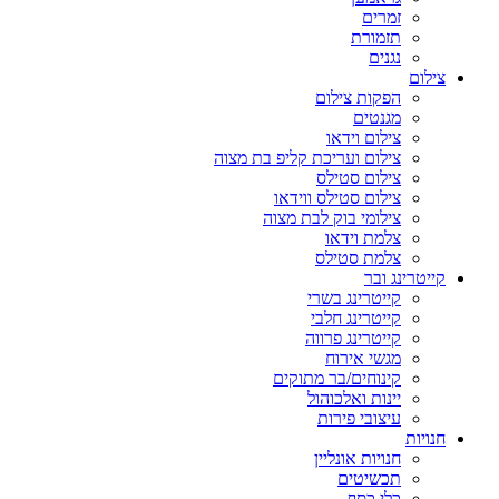
זמרים
תזמורת
נגנים
צילום
הפקות צילום
מגנטים
צילום וידאו
צילום ועריכת קליפ בת מצוה
צילום סטילס
צילום סטילס ווידאו
צילומי בוק לבת מצוה
צלמת וידאו
צלמת סטילס
קייטרינג ובר
קייטרינג בשרי
קייטרינג חלבי
קייטרינג פרווה
מגשי אירוח
קינוחים/בר מתוקים
יינות ואלכוהול
עיצובי פירות
חנויות
חנויות אונליין
תכשיטים
כלי כסף