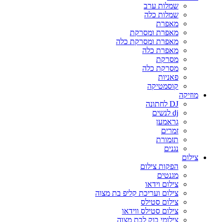
שמלות ערב
שמלות כלה
מאפרת
מאפרת ומסרקת
מאפרת ומסרקת כלה
מאפרת כלה
מסרקת
מסרקת כלה
פאניות
קוסמטיקה
מוזיקה
DJ לחתונה
dj לנשים
גראמען
זמרים
תזמורת
נגנים
צילום
הפקות צילום
מגנטים
צילום וידאו
צילום ועריכת קליפ בת מצוה
צילום סטילס
צילום סטילס ווידאו
צילומי בוק לבת מצוה