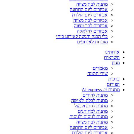
מתנות לבת מצווה
אביזרים ליום החתונה
אביזרים ליום הולדת
אביזרים לבת מצווה
אביזרים לבר מצווה
אביזרים לחלאקה
כלי הכנה והגשה לאירוע ביתי
מזכרות לאירועים
אודותינו
השראות
מגזין
מאמרים
שירי חתונה
ברכות
הפורום
מתנות מ- Aliexpress
מתנות להורים
מתנות לכלה ולאישה
מתנות לחתן ולבעל
מתנות למחותנים
מתנות לגיסים ולגיסות
מתנות לבת מצווה
אביזרים ליום החתונה
אביזרים ליום הולדת