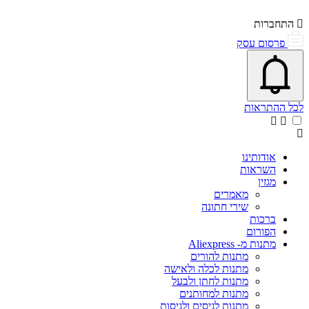
התחברות
פרסום עסק
פתיחת\סגירת מרכז התראות
אייקון פעמון
לכל ההתראות
אודותינו
השראות
מגזין
מאמרים
שירי חתונה
ברכות
הפורום
מתנות מ- Aliexpress
מתנות להורים
מתנות לכלה ולאישה
מתנות לחתן ולבעל
מתנות למחותנים
מתנות לגיסים ולגיסות