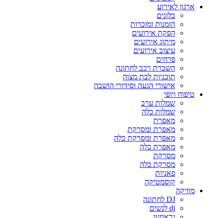
ארגון לאירוע
בלונים
הזמנות ומזכרות
הפקת אירועים
מיתוג אירועים
עיצוב אירועים
פרחים
השכרת רכב לחתונה
תוכניות לבת מצוה
אישורי הגעה וסידורי הושבה
טיפוח ויופי
שמלות ערב
שמלות כלה
מאפרת
מאפרת ומסרקת
מאפרת ומסרקת כלה
מאפרת כלה
מסרקת
מסרקת כלה
פאניות
קוסמטיקה
מוזיקה
DJ לחתונה
dj לנשים
גראמען