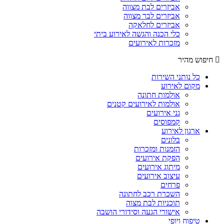
אביזרים לבת מצווה
אביזרים לבר מצווה
אביזרים לחלאקה
כלי הכנה והגשה לאירוע ביתי
מזכרות לאירועים
חיפוש מהיר
כל נותני השירות
מקום לאירוע
אולמות חתונה
אולמות לאירועים קטנים
גני אירועים
קמפוסים
ארגון לאירוע
בלונים
הזמנות ומזכרות
הפקת אירועים
מיתוג אירועים
עיצוב אירועים
פרחים
השכרת רכב לחתונה
תוכניות לבת מצוה
אישורי הגעה וסידורי הושבה
טיפוח ויופי