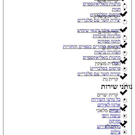
קריית אתא
מתנות מאליאקספרס
חנות
פרסום בסלברייט
קריית ביאליק
יצירת קשר עם סלברייט
תקנון אתר ותנאי שימוש
קריית חיים
מדיניות פרטיות
תקנון ספקים
מדיניות החזרים כספיים והחזרות
קריית ים
הצהרת נגישות
מתנות מאליאקספרס
חנות
קריית מוצקין
פרסום בסלברייט
יצירת קשר עם סלברייט
קרית גת
נותני שירות
קרית יערים
כל נותני השירות
ארגון לאירוע
חנויות
קרית מלאכי
טיפוח ויופי
מוזיקה
רחובות
מקום לאירוע
צילום