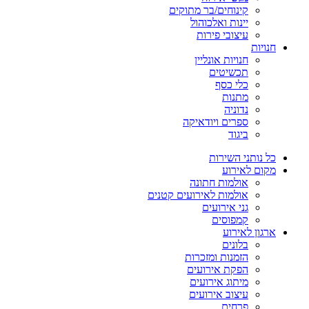
קינוחים/בר מתוקים
יינות ואלכוהול
עיצובי פירות
חנויות
חנויות אונליין
תכשיטים
כלי כסף
מתנות
נדוניה
ספרים ויודאיקה
ביגוד
כל נותני השירות
מקום לאירוע
אולמות חתונה
אולמות לאירועים קטנים
גני אירועים
קמפוסים
ארגון לאירוע
בלונים
הזמנות ומזכרות
הפקת אירועים
מיתוג אירועים
עיצוב אירועים
פרחים