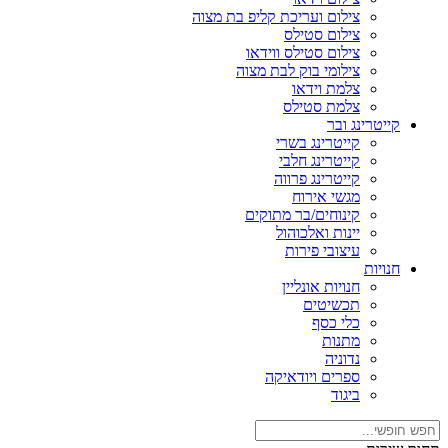
צילום ועריכת קליפ בת מצוה
צילום סטילס
צילום סטילס ווידאו
צילומי בוק לבת מצוה
צלמת וידאו
צלמת סטילס
קייטרינג ובר
קייטרינג בשרי
קייטרינג חלבי
קייטרינג פרווה
מגשי אירוח
קינוחים/בר מתוקים
יינות ואלכוהול
עיצובי פירות
חנויות
חנויות אונליין
תכשיטים
כלי כסף
מתנות
נדוניה
ספרים ויודאיקה
ביגוד