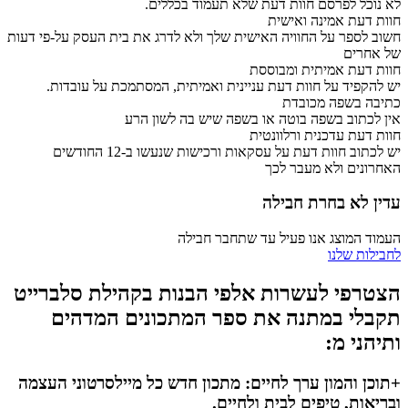
לא נוכל לפרסם חוות דעת שלא תעמוד בכללים.
חוות דעת אמינה ואישית
חשוב לספר על החוויה האישית שלך ולא לדרג את בית העסק על-פי דעות
של אחרים
חוות דעת אמיתית ומבוססת
יש להקפיד על חוות דעת עניינית ואמיתית, המסתמכת על עובדות.
כתיבה בשפה מכובדת
אין לכתוב בשפה בוטה או בשפה שיש בה לשון הרע
חוות דעת עדכנית ורלוונטית
יש לכתוב חוות דעת על עסקאות ורכישות שנעשו ב-12 החודשים
האחרונים ולא מעבר לכך
עדין לא בחרת חבילה
העמוד המוצג אנו פעיל עד שתחבר חבילה
לחבילות שלנו
הצטרפי לעשרות אלפי הבנות בקהילת סלברייט
תקבלי במתנה את ספר המתכונים המדהים
ותיהני מ:
+תוכן והמון ערך לחיים: מתכון חדש כל מיילסרטוני העצמה
ובריאות, טיפים לבית ולחיים.