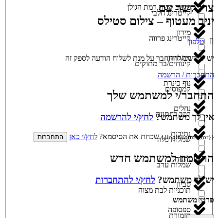
צרו קשר עם
מושב קשת רמת הגולן
קייטרינג חלבי
יניב מעטוף – צילום סטילס
מירון
קייטרינג פרווה
טלפון
מתתיהו
יש להרשם/להתחבר על מנת לשלוח הודעה לספק זה
קינוחים/בר מתוקים
התחברות / הרשמה
נוף כינרת
קמפוסים
התחבר/י למשתמש שלך
נחלים
רכב לחתונה
אין לך משתמש?
לחץ/י להרשמה
נתיבות
שכחת את הסיסמא?
לחץ/י כאן
{{loginForm.error}}
התחברות
שמלות כלה
הרשמה למשתמש חדש
נתניה
שמלות ערב
יש לך משתמש?
לחץ/י להתחברות
סביון
תוכניות לבת מצוה
פרטי משתמש
ספסופה
תזמורת