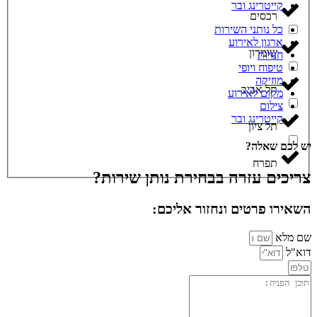
קייטרינג ובר
רכסים
כל נותני השירות
ארגון לאירוע
שומרון
חנויות
טיפוח ויופי
מוזיקה
תל אביב
מקום לאירוע
צילום
קייטרינג ובר
תל ציון
יש לכם שאלה?
תפרח
צריכים עזרה בבחירת נותן שירות?
השאירו פרטים ונחזור אליכם:
שם מלא
דוא"ל