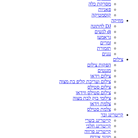
מסרקת כלה
פאניות
קוסמטיקה
מוזיקה
DJ לחתונה
dj לנשים
גראמען
זמרים
תזמורת
נגנים
צילום
הפקות צילום
מגנטים
צילום וידאו
צילום ועריכת קליפ בת מצוה
צילום סטילס
צילום סטילס ווידאו
צילומי בוק לבת מצוה
צלמת וידאו
צלמת סטילס
קייטרינג ובר
קייטרינג בשרי
קייטרינג חלבי
קייטרינג פרווה
מגשי אירוח