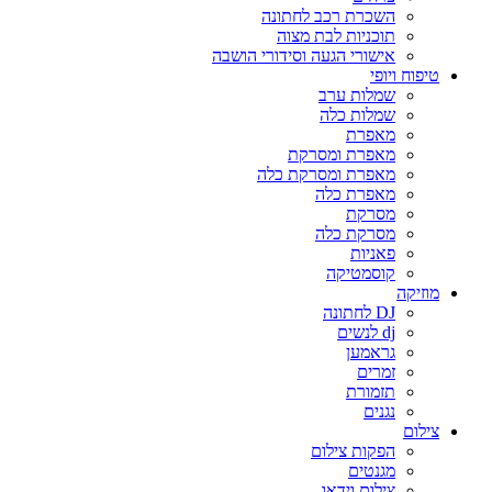
השכרת רכב לחתונה
תוכניות לבת מצוה
אישורי הגעה וסידורי הושבה
טיפוח ויופי
שמלות ערב
שמלות כלה
מאפרת
מאפרת ומסרקת
מאפרת ומסרקת כלה
מאפרת כלה
מסרקת
מסרקת כלה
פאניות
קוסמטיקה
מוזיקה
DJ לחתונה
dj לנשים
גראמען
זמרים
תזמורת
נגנים
צילום
הפקות צילום
מגנטים
צילום וידאו