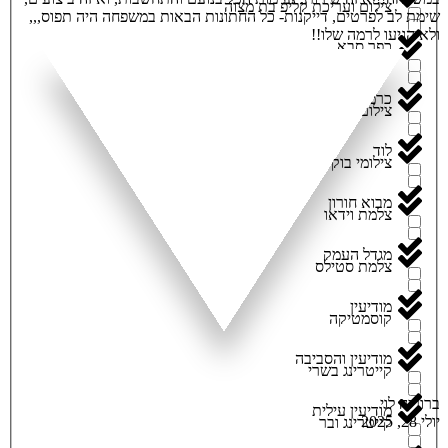
צילום ועריכת קליפ בת מצוה
שימת לב לפרטים, דייקנות- כל החתונות הבאות במשפחה היה תפוס,,,
ולא הגיעו לרמה שלו!!
כפר סבא
צילום סטילס
כרמיאל
צילום סטילס ווידאו
לוד
צילומי בוק לבת מצוה
מבוא חורון
צלמת וידאו
מגדל העמק
צלמת סטילס
מודיעין
קוסמטיקה
מודיעין והסביבה
קייטרינג בשרי
ברוריה לוי
מודיעין עילית
יולי 28, 2025
קייטרינג ובר